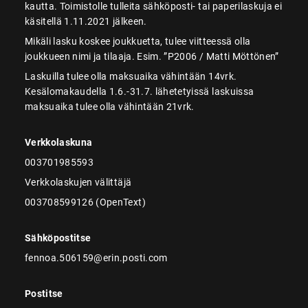
kautta. Toimistolle tulleita sähköposti- tai paperilaskuja ei
käsitellä 1.11.2021 jälkeen.
Mikäli lasku koskee joukkuetta, tulee viitteessä olla
joukkueen nimi ja tilaaja. Esim. ”P2006 / Matti Möttönen”
Laskuilla tulee olla maksuaika vähintään 14vrk.
Kesälomakaudella 1.6.-31.7. lähetetyissä laskuissa
maksuaika tulee olla vähintään 21vrk.
Verkkolaskuna
003701985593
Verkkolaskujen välittäjä
003708599126 (OpenText)
Sähköpostitse
fennoa.506159@erin.posti.com
Postitse