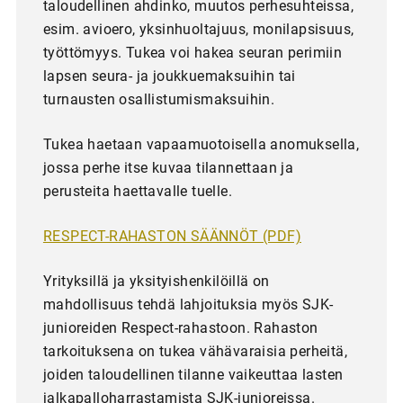
taloudellinen ahdinko, muutos perhesuhteissa,
esim. avioero, yksinhuoltajuus, monilapsisuus,
työttömyys. Tukea voi hakea seuran perimiin
lapsen seura- ja joukkuemaksuihin tai
turnausten osallistumismaksuihin.
Tukea haetaan vapaamuotoisella anomuksella,
jossa perhe itse kuvaa tilannettaan ja
perusteita haettavalle tuelle.
RESPECT-RAHASTON SÄÄNNÖT (PDF)
Yrityksillä ja yksityishenkilöillä on
mahdollisuus tehdä lahjoituksia myös SJK-
junioreiden Respect-rahastoon. Rahaston
tarkoituksena on tukea vähävaraisia perheitä,
joiden taloudellinen tilanne vaikeuttaa lasten
jalkapalloharrastamista SJK-junioreissa.