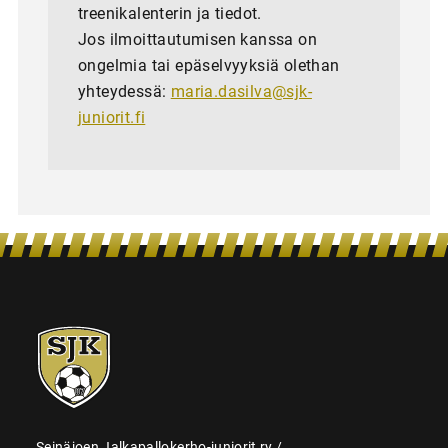
treenikalenterin ja tiedot.
Jos ilmoittautumisen kanssa on
ongelmia tai epäselvyyksiä olethan
yhteydessä:
maria.dasilva@sjk-
juniorit.fi
SJK-
juniorit
Seinäjoen Jalkapallokerho-juniorit ry /