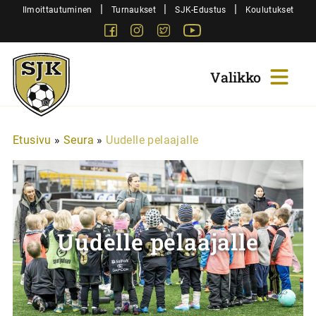
Siirry
|
|
|
Ilmoittautuminen
Turnaukset
SJK-Edustus
Koulutukset
sisältöön
Facebook
Instagram
Twitter
Youtube
Sjk-
Juniorit
Etusivu
»
Seura
»
Uudelle pelaajalle
Uudelle pelaajalle