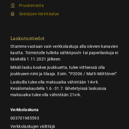
Pruukinranta
Seinäjoen leirintäalue
Laskutustiedot
Otamme vastaan vain verkkolaskuja alla olevien kanavien
kautta. Toimistolle tulleita sähköposti- tai paperilaskuja ei
käsitellä 1.11.2021 jälkeen.
Mikäli lasku koskee joukkuetta, tulee viitteessä olla
joukkueen nimi ja tilaaja. Esim. ”P2006 / Matti Möttönen”
Laskuilla tulee olla maksuaika vähintään 14vrk.
Kesälomakaudella 1.6.-31.7. lähetetyissä laskuissa
maksuaika tulee olla vähintään 21vrk.
Verkkolaskuna
003701985593
Verkkolaskujen välittäjä