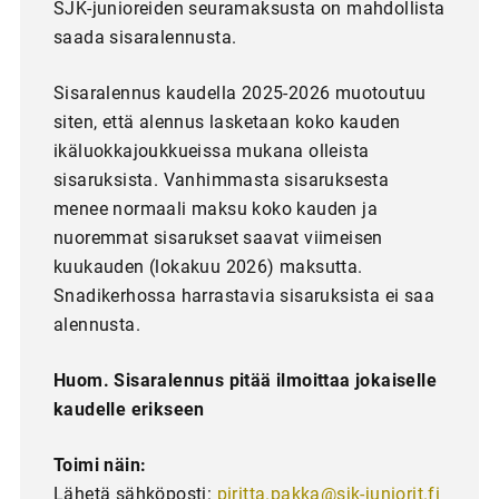
SJK-junioreiden seuramaksusta on mahdollista
saada sisaralennusta.
Sisaralennus kaudella 2025-2026 muotoutuu
siten, että alennus lasketaan koko kauden
ikäluokkajoukkueissa mukana olleista
sisaruksista. Vanhimmasta sisaruksesta
menee normaali maksu koko kauden ja
nuoremmat sisarukset saavat viimeisen
kuukauden (lokakuu 2026) maksutta.
Snadikerhossa harrastavia sisaruksista ei saa
alennusta.
Huom. Sisaralennus pitää ilmoittaa jokaiselle
kaudelle erikseen
Toimi näin:
Lähetä sähköposti:
piritta.pakka@sjk-juniorit.fi