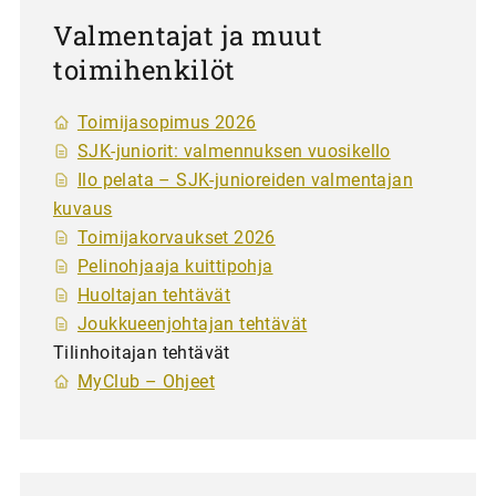
Valmentajat ja muut
toimihenkilöt
Toimijasopimus 2026
SJK-juniorit: valmennuksen vuosikello
Ilo pelata – SJK-junioreiden valmentajan
kuvaus
Toimijakorvaukset 2026
Pelinohjaaja kuittipohja
Huoltajan tehtävät
Joukkueenjohtajan tehtävät
Tilinhoitajan tehtävät
MyClub – Ohjeet