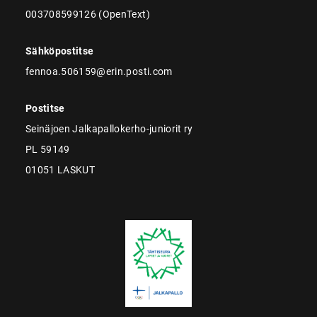
003708599126 (OpenText)
Sähköpostitse
fennoa.506159@erin.posti.com
Postitse
Seinäjoen Jalkapallokerho-juniorit ry
PL 59149
01051 LASKUT