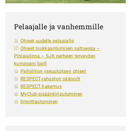
Pelaajalle ja vanhemmille
Ohjeet uudelle pelaajalle
Ohjeet loukkaantumisen sattuessa –
Pihlajalinna – SJK perheen terveyden
kumppani [ppt]
Palloliiton vakuutuksen ohjeet
RESPECT-rahaston säännöt
RESPECT-hakemus
MyClub-sisäänkirjautuminen
Ilmoittautuminen