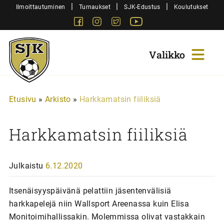
Siirry
|
|
|
Ilmoittautuminen
Turnaukset
SJK-Edustus
Koulutukset
sisältöön
Facebook
Instagram
Twitter
Youtube
Sjk-
Juniorit
Etusivu
»
Arkisto
»
Harkkamatsin fiiliksiä
Harkkamatsin fiiliksiä
Julkaistu
6.12.2020
Itsenäisyyspäivänä pelattiin jäsentenvälisiä
harkkapelejä niin Wallsport Areenassa kuin Elisa
Monitoimihallissakin. Molemmissa olivat vastakkain