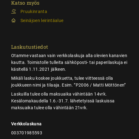
Katso myös
Pruukinranta
Seinäjoen leirintäalue
Laskutustiedot
Otamme vastaan vain verkkolaskuja alla olevien kanavien
kautta. Toimistolle tulleita sähköposti- tai paperilaskuja ei
käsitellä 1.11.2021 jälkeen.
Mikäli lasku koskee joukkuetta, tulee viitteessä olla
joukkueen nimi ja tilaaja. Esim. ”P2006 / Matti Möttönen”
Laskuilla tulee olla maksuaika vähintään 14vrk.
Kesälomakaudella 1.6.-31.7. lähetetyissä laskuissa
maksuaika tulee olla vähintään 21vrk.
Verkkolaskuna
003701985593