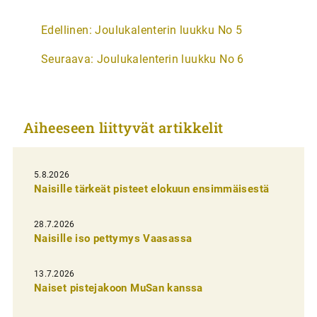
A
Edellinen:
Joulukalenterin luukku No 5
r
Seuraava:
Joulukalenterin luukku No 6
t
i
k
Aiheeseen liittyvät artikkelit
k
e
l
5.8.2026
Naisille tärkeät pisteet elokuun ensimmäisestä
i
e
28.7.2026
n
Naisille iso pettymys Vaasassa
s
13.7.2026
e
Naiset pistejakoon MuSan kanssa
l