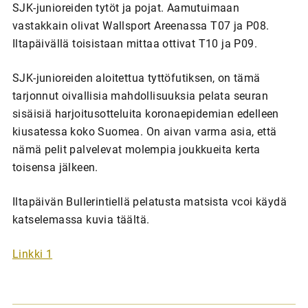
SJK-junioreiden tytöt ja pojat. Aamutuimaan
vastakkain olivat Wallsport Areenassa T07 ja P08.
Iltapäivällä toisistaan mittaa ottivat T10 ja P09.
SJK-junioreiden aloitettua tyttöfutiksen, on tämä
tarjonnut oivallisia mahdollisuuksia pelata seuran
sisäisiä harjoitusotteluita koronaepidemian edelleen
kiusatessa koko Suomea. On aivan varma asia, että
nämä pelit palvelevat molempia joukkueita kerta
toisensa jälkeen.
Iltapäivän Bullerintiellä pelatusta matsista vcoi käydä
katselemassa kuvia täältä.
Linkki 1