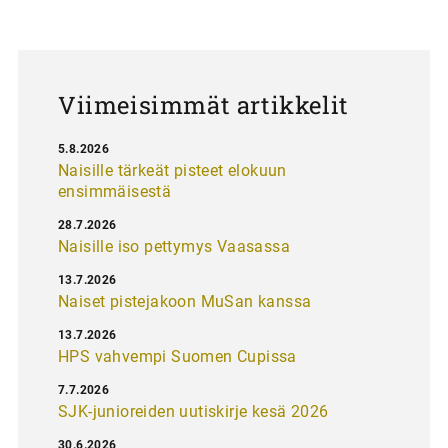
a
u
s
Viimeisimmät artikkelit
5.8.2026
Naisille tärkeät pisteet elokuun
ensimmäisestä
28.7.2026
Naisille iso pettymys Vaasassa
13.7.2026
Naiset pistejakoon MuSan kanssa
13.7.2026
HPS vahvempi Suomen Cupissa
7.7.2026
SJK-junioreiden uutiskirje kesä 2026
30.6.2026