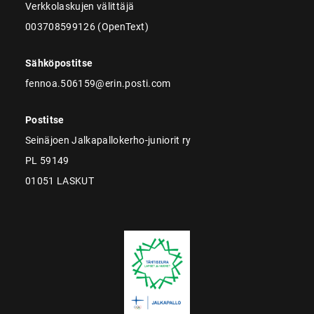
Verkkolaskujen välittäjä
003708599126 (OpenText)
Sähköpostitse
fennoa.506159@erin.posti.com
Postitse
Seinäjoen Jalkapallokerho-juniorit ry
PL 59149
01051 LASKUT