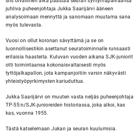
siis oivallinen aika päästää seuran syntymäpäiväänsä
juhliva puheenjohtaja Jukka Saarijärvi ääneen
analysoimaan mennyttä ja sanomaan muutama sana
myös tulevasta.
Vuosi on ollut koronan sävyttämä ja se on
luonnollisestikin asettanut seuratoiminnalle runsaasti
erilaisia haasteita. Kuluvan vuoden aikana SJK-juniorit
otti toimintaansa kokonaisvaltaisesti myös
tyttöjalkapallon, jota kampanjoitiin varsin näkyvästi
yhteistyöpyrkimysten kariuduttua.
Jukka Saarijärvi on muuten vasta neljäs puheenjohtaja
TP-55:n/SJK-junioreiden historiassa, joka alkoi, kas
kas, vuonna 1955.
Tästä katselemaan Jukan ja seuran kuulumisia.