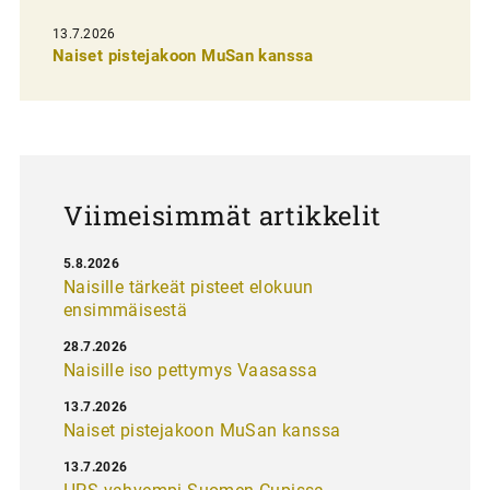
s
13.7.2026
e
Naiset pistejakoon MuSan kanssa
l
a
u
s
Viimeisimmät artikkelit
5.8.2026
Naisille tärkeät pisteet elokuun
ensimmäisestä
28.7.2026
Naisille iso pettymys Vaasassa
13.7.2026
Naiset pistejakoon MuSan kanssa
13.7.2026