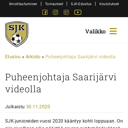
Siirry
|
|
|
Ilmoittautuminen
Turnaukset
SJK-Edustus
Koulutukset
sisältöön
Facebook
Instagram
Twitter
Youtube
Sjk-
Juniorit
Etusivu
»
Arkisto
»
Puheenjohtaja Saarijärvi videolla
Puheenjohtaja Saarijärvi
videolla
Julkaistu
30.11.2020
SJK-junioreiden vuosi 2020 kääntyy kohti loppuaan. On