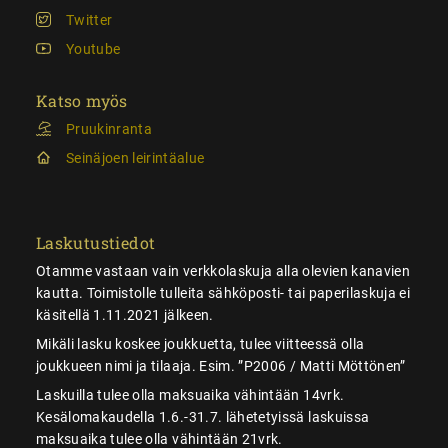
Twitter
Youtube
Katso myös
Pruukinranta
Seinäjoen leirintäalue
Laskutustiedot
Otamme vastaan vain verkkolaskuja alla olevien kanavien
kautta. Toimistolle tulleita sähköposti- tai paperilaskuja ei
käsitellä 1.11.2021 jälkeen.
Mikäli lasku koskee joukkuetta, tulee viitteessä olla
joukkueen nimi ja tilaaja. Esim. ”P2006 / Matti Möttönen”
Laskuilla tulee olla maksuaika vähintään 14vrk.
Kesälomakaudella 1.6.-31.7. lähetetyissä laskuissa
maksuaika tulee olla vähintään 21vrk.