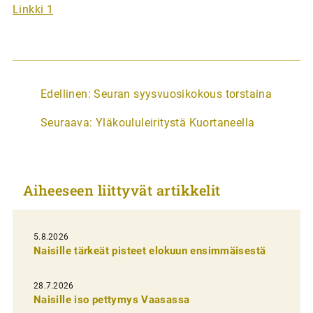
Linkki 1
A
Edellinen:
Seuran syysvuosikokous torstaina
r
Seuraava:
Yläkoululeiritystä Kuortaneella
t
i
k
Aiheeseen liittyvät artikkelit
k
e
l
5.8.2026
Naisille tärkeät pisteet elokuun ensimmäisestä
i
e
28.7.2026
n
Naisille iso pettymys Vaasassa