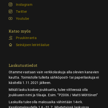
Instagram
Twitter
Youtube
Katso myös
Pruukinranta
Seinäjoen leirintäalue
Laskutustiedot
Otamme vastaan vain verkkolaskuja alla olevien kanavien
kautta. Toimistolle tulleita sähköposti- tai paperilaskuja ei
käsitellä 1.11.2021 jälkeen.
Mikäli lasku koskee joukkuetta, tulee viitteessä olla
joukkueen nimi ja tilaaja. Esim. ”P2006 / Matti Möttönen”
Laskuilla tulee olla maksuaika vähintään 14vrk.
Kesälomakaudella 1.6.-31.7. lähetetyissä laskuissa