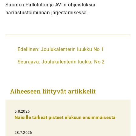
Suomen Palloliiton ja AVI:n ohjeistuksia
harrastustoiminnan järjestämisessä.
A
Edellinen:
Joulukalenterin luukku No 1
r
Seuraava:
Joulukalenterin luukku No 2
t
i
k
Aiheeseen liittyvät artikkelit
k
e
l
5.8.2026
Naisille tärkeät pisteet elokuun ensimmäisestä
i
e
28.7.2026