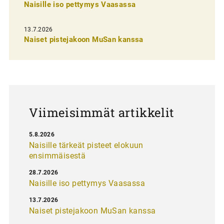
n
Naisille iso pettymys Vaasassa
s
13.7.2026
e
Naiset pistejakoon MuSan kanssa
l
a
u
s
Viimeisimmät artikkelit
5.8.2026
Naisille tärkeät pisteet elokuun
ensimmäisestä
28.7.2026
Naisille iso pettymys Vaasassa
13.7.2026
Naiset pistejakoon MuSan kanssa