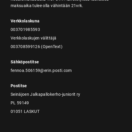
maksuaika tulee olla vähintään 21vrk.
Verkkolaskuna
003701985593
Verkkolaskujen välittäjä
003708599126 (OpenText)
Sähköpostitse
fennoa.506159@erin.posti.com
Postitse
Seinäjoen Jalkapallokerho-juniorit ry
PL 59149
01051 LASKUT