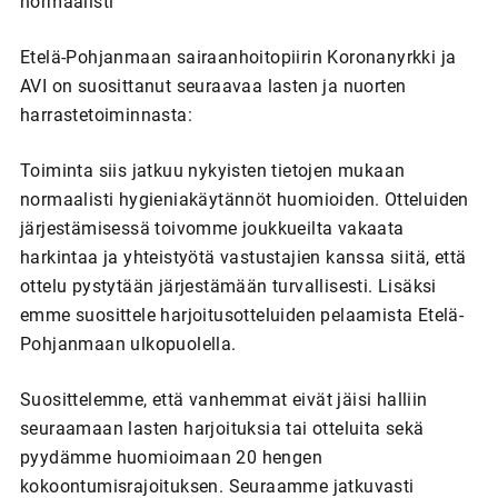
normaalisti
Etelä-Pohjanmaan sairaanhoitopiirin Koronanyrkki ja
AVI on suosittanut seuraavaa lasten ja nuorten
harrastetoiminnasta:
Toiminta siis jatkuu nykyisten tietojen mukaan
normaalisti hygieniakäytännöt huomioiden. Otteluiden
järjestämisessä toivomme joukkueilta vakaata
harkintaa ja yhteistyötä vastustajien kanssa siitä, että
ottelu pystytään järjestämään turvallisesti. Lisäksi
emme suosittele harjoitusotteluiden pelaamista Etelä-
Pohjanmaan ulkopuolella.
Suosittelemme, että vanhemmat eivät jäisi halliin
seuraamaan lasten harjoituksia tai otteluita sekä
pyydämme huomioimaan 20 hengen
kokoontumisrajoituksen. Seuraamme jatkuvasti