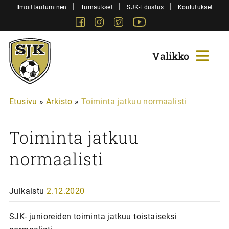
Siirry
|
|
|
Ilmoittautuminen
Turnaukset
SJK-Edustus
Koulutukset
sisältöön
Facebook
Instagram
Twitter
Youtube
Sjk-
Juniorit
Etusivu
»
Arkisto
»
Toiminta jatkuu normaalisti
Toiminta jatkuu
normaalisti
Julkaistu
2.12.2020
SJK- junioreiden toiminta jatkuu toistaiseksi