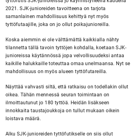
tyttöfutis SJK-junioreissa jo käynnistyneellä kaudella
2021. SJK-junioreiden tavoitteena on tarjota
samanlainen mahdollisuus kehittyä nyt myös
tyttöfutaajille, joka on jo ollut poikajunioreilla.
Koska aiemmin ei ole välttämättä kaikkialla nähty
tilannetta tällä tavoin tyttöjen kohdalla, koetaan SJK-
junioreissa käytännössä jopa velvollisuudeksi antaa
kaikille halukkaille toteuttaa omaa unelmaansa. Nyt se
mahdollisuus on myös alueen tyttöfutareilla.
Näyttää vahvasti siltä, että ratkaisu on todellakin ollut
oikea. Tähän mennessä seuran toimintaan on
ilmoittautunut jo 180 tyttöä. Heidän lisäkseen
innokkaita taustajoukkoja on tullut mukaan oikein
loistava määrä.
Alku SJK-junioreiden tyttöfutikselle on siis ollut