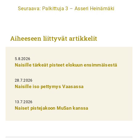
t
Seuraava:
Palkittuja 3 – Asseri Heinämäki
i
k
k
Aiheeseen liittyvät artikkelit
e
l
i
5.8.2026
Naisille tärkeät pisteet elokuun ensimmäisestä
e
n
28.7.2026
Naisille iso pettymys Vaasassa
s
e
13.7.2026
l
Naiset pistejakoon MuSan kanssa
a
u
s