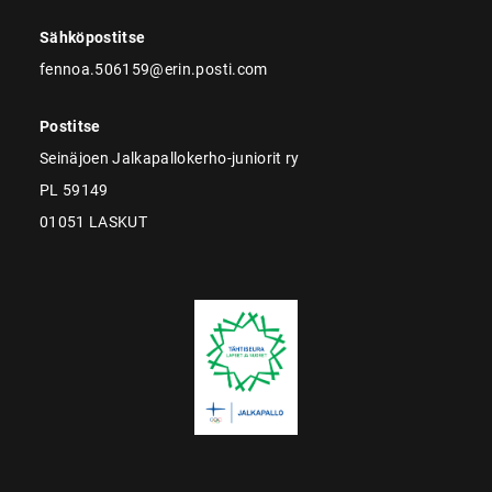
Sähköpostitse
fennoa.506159@erin.posti.com
Postitse
Seinäjoen Jalkapallokerho-juniorit ry
PL 59149
01051 LASKUT