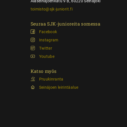
Alaseinäjoenkatu 9 B, 60220 Seinäjoki
toimisto@sjk-juniorit.fi
Seuraa SJK-junioreita somessa
Facebook
Instagram
Twitter
Youtube
Katso myös
Pruukinranta
Seinäjoen leirintäalue