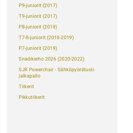
P9-juniorit (2017)
T9-juniorit (2017)
P8-juniorit (2018)
T7-8-juniorit (2018-2019)
P7-juniorit (2019)
Snadikerho 2026 (2020-2022)
SJK Powerchair - Sähkö­pyörätuoli­
jalkapallo
Tiikerit
Pikkutiikerit