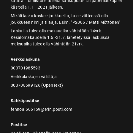
kautta. Toimistolle tulleita sähköposti- tai paperilaskuja ei
käsitellä 1.11.2021 jälkeen.
Mikäli lasku koskee joukkuetta, tulee viitteessä olla
joukkueen nimi ja tilaaja. Esim. ”P2006 / Matti Möttönen”
Laskuilla tulee olla maksuaika vähintään 14vrk.
Kesälomakaudella 1.6.-31.7. lähetetyissä laskuissa
maksuaika tulee olla vähintään 21vrk.
Verkkolaskuna
003701985593
Verkkolaskujen välittäjä
003708599126 (OpenText)
Sähköpostitse
fennoa.506159@erin.posti.com
Postitse