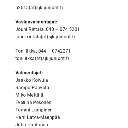
p2015(ät)sjk-juniorit.fi
Vastuuvalmentajat:
Jouni Rintala, 040 – 074 5201
jouni.rintala(ät)sjk-juniorit.fi
Toni Ilkka, 044 – 0742271
toni.ilkka(ät)sjk-juniorit.fi
Valmentajat:
Jaakko Koivula
Sampo Paavola
Miko Mettälä
Eveliina Pesonen
Tommi Lampinen
Harri Latva-Mäenpää
Juha Huhtanen