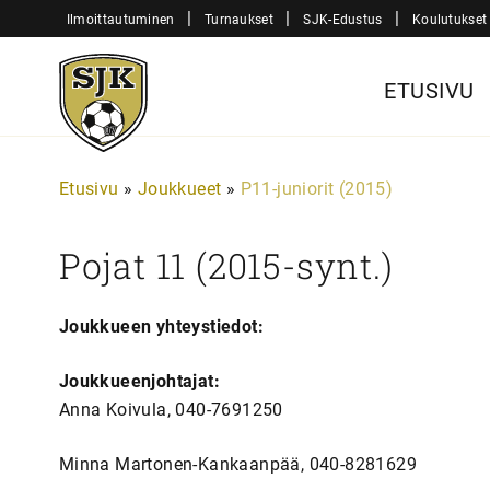
Siirry
|
|
|
Ilmoittautuminen
Turnaukset
SJK-Edustus
Koulutukset
sisältöön
Sjk-
ETUSIVU
Juniorit
Etusivu
»
Joukkueet
»
P11-juniorit (2015)
Pojat 11 (2015-synt.)
Joukkueen yhteystiedot:
Joukkueenjohtajat:
Anna Koivula, 040-7691250
Minna Martonen-Kankaanpää, 040-8281629