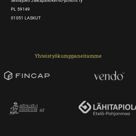
Seinäjoen Jalkapallokerho-juniorit ry
PL 59149
01051 LASKUT
Yhteistyökumppaneitamme