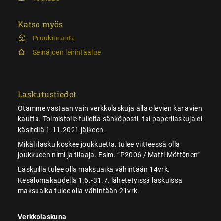
Katso myös
Pruukinranta
Seinäjoen leirintäalue
Laskutustiedot
Otamme vastaan vain verkkolaskuja alla olevien kanavien
kautta. Toimistolle tulleita sähköposti- tai paperilaskuja ei
käsitellä 1.11.2021 jälkeen.
Mikäli lasku koskee joukkuetta, tulee viitteessä olla
joukkueen nimi ja tilaaja. Esim. ”P2006 / Matti Möttönen”
Laskuilla tulee olla maksuaika vähintään 14vrk.
Kesälomakaudella 1.6.-31.7. lähetetyissä laskuissa
maksuaika tulee olla vähintään 21vrk.
Verkkolaskuna