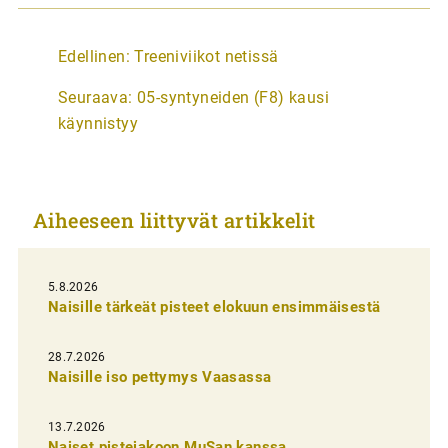
A
Edellinen:
Treeniviikot netissä
r
Seuraava:
05-syntyneiden (F8) kausi
t
käynnistyy
i
k
k
Aiheeseen liittyvät artikkelit
e
l
i
5.8.2026
Naisille tärkeät pisteet elokuun ensimmäisestä
e
n
28.7.2026
Naisille iso pettymys Vaasassa
s
e
13.7.2026
l
Naiset pistejakoon MuSan kanssa