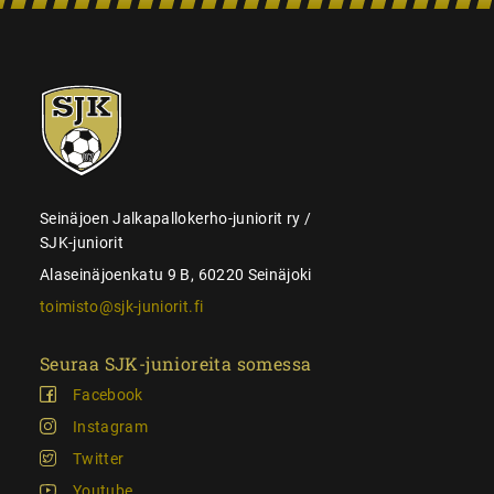
SJK-
juniorit
Seinäjoen Jalkapallokerho-juniorit ry /
SJK-juniorit
Alaseinäjoenkatu 9 B, 60220 Seinäjoki
toimisto@sjk-juniorit.fi
Seuraa SJK-junioreita somessa
Facebook
Instagram
Twitter
Youtube