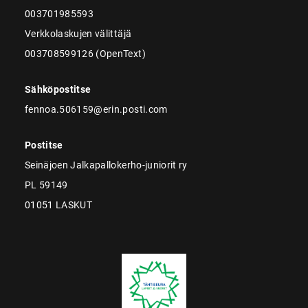
003701985593
Verkkolaskujen välittäjä
003708599126 (OpenText)
Sähköpostitse
fennoa.506159@erin.posti.com
Postitse
Seinäjoen Jalkapallokerho-juniorit ry
PL 59149
01051 LASKUT