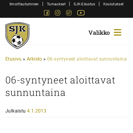
Siirry
|
|
|
Ilmoittautuminen
Turnaukset
SJK-Edustus
Koulutukset
sisältöön
Facebook
Instagram
Twitter
Youtube
Sjk-
Juniorit
Etusivu
»
Arkisto
»
06-syntyneet aloittavat sunnuntaina
06-syntyneet aloittavat
sunnuntaina
Julkaistu
4.1.2013