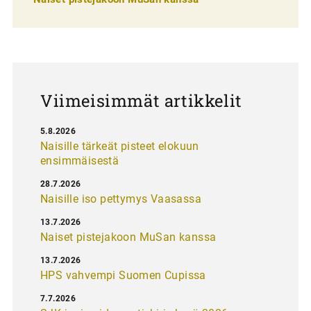
a
u
s
Viimeisimmät artikkelit
5.8.2026
Naisille tärkeät pisteet elokuun
ensimmäisestä
28.7.2026
Naisille iso pettymys Vaasassa
13.7.2026
Naiset pistejakoon MuSan kanssa
13.7.2026
HPS vahvempi Suomen Cupissa
7.7.2026