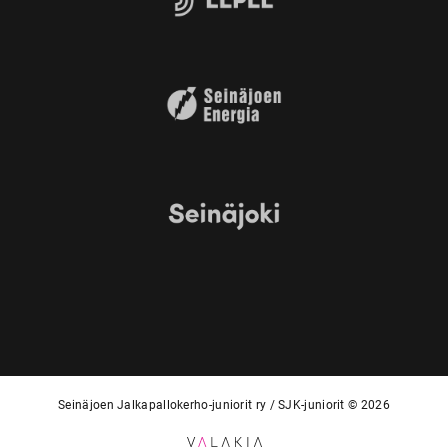
Seinäjoen Jalkapallokerho-juniorit ry / SJK-juniorit © 2026