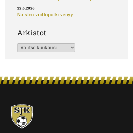
22.6.2026
Naisten voittoputki venyy
Arkistot
Arkistot
SJK-
juniorit