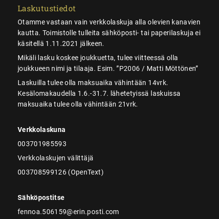
Laskutustiedot
Otamme vastaan vain verkkolaskuja alla olevien kanavien
kautta. Toimistolle tulleita sähköposti- tai paperilaskuja ei
käsitellä 1.11.2021 jälkeen.
Mikäli lasku koskee joukkuetta, tulee viitteessä olla
joukkueen nimi ja tilaaja. Esim. ”P2006 / Matti Möttönen”
Laskuilla tulee olla maksuaika vähintään 14vrk.
Kesälomakaudella 1.6.-31.7. lähetetyissä laskuissa
maksuaika tulee olla vähintään 21vrk.
Verkkolaskuna
003701985593
Verkkolaskujen välittäjä
003708599126 (OpenText)
Sähköpostitse
fennoa.506159@erin.posti.com