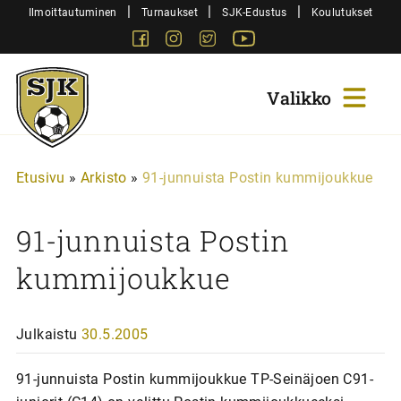
Siirry
|
|
|
Ilmoittautuminen
Turnaukset
SJK-Edustus
Koulutukset
sisältöön
Facebook
Instagram
Twitter
Youtube
Sjk-
Juniorit
Etusivu
»
Arkisto
»
91-junnuista Postin kummijoukkue
91-junnuista Postin
kummijoukkue
Julkaistu
30.5.2005
91-junnuista Postin kummijoukkue TP-Seinäjoen C91-