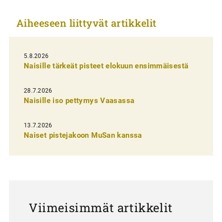
k
Aiheeseen liittyvät artikkelit
k
e
l
5.8.2026
Naisille tärkeät pisteet elokuun ensimmäisestä
i
e
28.7.2026
n
Naisille iso pettymys Vaasassa
s
13.7.2026
e
Naiset pistejakoon MuSan kanssa
l
a
u
s
Viimeisimmät artikkelit