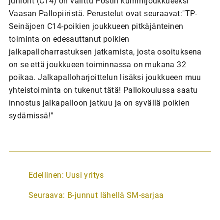
juniorit (C14) on valittu Postin kummijoukkueeksi
Vaasan Pallopiiristä. Perustelut ovat seuraavat:"TP-
Seinäjoen C14-poikien joukkueen pitkäjänteinen
toiminta on edesauttanut poikien
jalkapalloharrastuksen jatkamista, josta osoituksena
on se että joukkueen toiminnassa on mukana 32
poikaa. Jalkapalloharjoittelun lisäksi joukkueen muu
yhteistoiminta on tukenut tätä! Pallokoulussa saatu
innostus jalkapalloon jatkuu ja on syvällä poikien
sydämissä!"
A
Edellinen:
Uusi yritys
r
Seuraava:
B-junnut lähellä SM-sarjaa
t
i