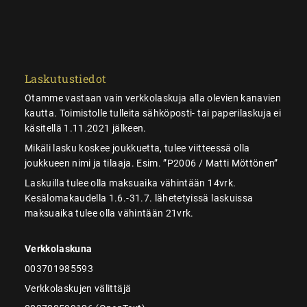
Laskutustiedot
Otamme vastaan vain verkkolaskuja alla olevien kanavien
kautta. Toimistolle tulleita sähköposti- tai paperilaskuja ei
käsitellä 1.11.2021 jälkeen.
Mikäli lasku koskee joukkuetta, tulee viitteessä olla
joukkueen nimi ja tilaaja. Esim. ”P2006 / Matti Möttönen”
Laskuilla tulee olla maksuaika vähintään 14vrk.
Kesälomakaudella 1.6.-31.7. lähetetyissä laskuissa
maksuaika tulee olla vähintään 21vrk.
Verkkolaskuna
003701985593
Verkkolaskujen välittäjä