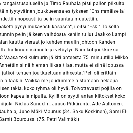
n rangaistusalueella ja Timo Rauhala pisti pallon pilkulta
täin tyytyväinen joukkueensa esitykseen.”Ensimmäisellä’
ähdettiin nopeasti ja pelin suuntaa muutettiin.
ketti pysyi mukavasti kasassa”, iloitsi ”Eski”.Toisella
un tunnin pelin jälkeen vaihdosta kehiin tullut Jaakko Lampi
jalan kautta vieraat jo kahden maalin johtoon.Kahden
a hallinnan isännille ja vetäytyi. Näin kotijoukkue sai
aasa teki kulmurin jälkitilanteesta 75. minuutilla Mikko
nnettiin siinä hieman liikaa tilaa, mutta ei siinä lopussa
ä jatkoi kehuen joukkuettaan aiheesta.”Peli oli erittäin
 sen pitääkin. Vaikka me jouduimme pistämään pelaajia
en takia, koko ryhmä oli hyvä. Toivottavasti pojilla on
n kapealla nipulla. Kyllä on syytä antaa kiitokset koko
näjoki: Niclas Sandelin, Juuso Pitkäranta, Atte Aaltonen,
 Rauhala, Juho Mäki-Maunus (34. Saku Koskinen), Sami El-
, Samit Bouroussi (75. Petri Välimäki)