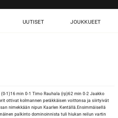
UUTISET
JOUKKUEET
 (0-1)16 min 0-1 Timo Rauhala (rp)62 min 0-2 Jaakko
t ottivat kolmannen peräkkäisen voittonsa ja siirtyivät
san nimekkään nipun Kaarlen Kentällä.Ensimmäisellä
immäinen palkinto dominoinnista tuli hiukan reilun vartin