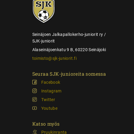
SJK-
l
juniorit
a
u
s
Seinäjoen Jalkapallokerho-juniorit ry /
SJK-juniorit
Alaseinäjoenkatu 9 B, 60220 Seinäjoki
toimisto@sjk-juniorit.fi
Seuraa SJK-junioreita somessa
Facebook
Instagram
Twitter
Youtube
Katso myös
Pruukinranta