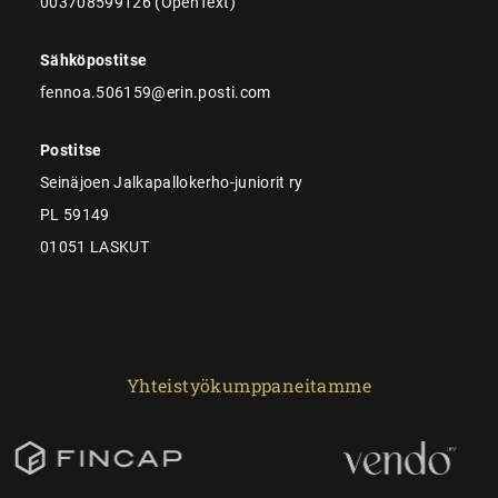
003708599126 (OpenText)
Sähköpostitse
fennoa.506159@erin.posti.com
Postitse
Seinäjoen Jalkapallokerho-juniorit ry
PL 59149
01051 LASKUT
Yhteistyökumppaneitamme