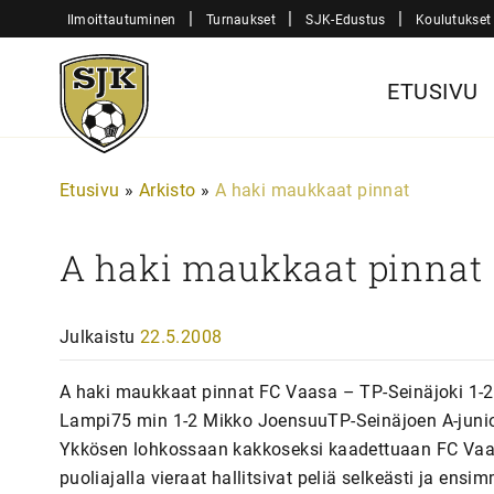
Siirry
|
|
|
Ilmoittautuminen
Turnaukset
SJK-Edustus
Koulutukset
sisältöön
Sjk-
ETUSIVU
Juniorit
Etusivu
»
Arkisto
»
A haki maukkaat pinnat
A haki maukkaat pinnat
Julkaistu
22.5.2008
A haki maukkaat pinnat FC Vaasa – TP-Seinäjoki 1-2
Lampi75 min 1-2 Mikko JoensuuTP-Seinäjoen A-juniori
Ykkösen lohkossaan kakkoseksi kaadettuaan FC Vaa
puoliajalla vieraat hallitsivat peliä selkeästi ja ens