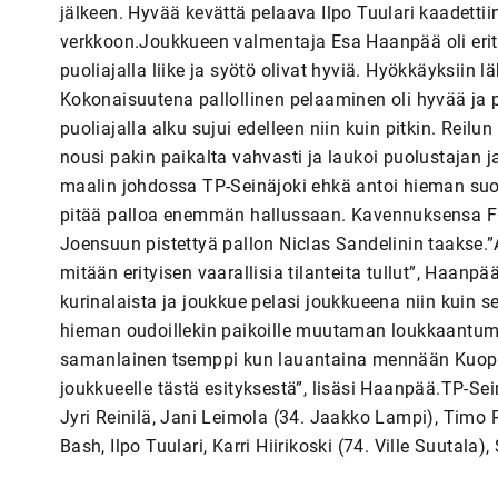
jälkeen. Hyvää kevättä pelaava Ilpo Tuulari kaadettii
verkkoon.Joukkueen valmentaja Esa Haanpää oli erit
puoliajalla liike ja syötö olivat hyviä. Hyökkäyksiin l
Kokonaisuutena pallollinen pelaaminen oli hyvää ja pa
puoliajalla alku sujui edelleen niin kuin pitkin. Reil
nousi pakin paikalta vahvasti ja laukoi puolustajan 
maalin johdossa TP-Seinäjoki ehkä antoi hieman suott
pitää palloa enemmän hallussaan. Kavennuksensa FC V
Joensuun pistettyä pallon Niclas Sandelinin taakse.”A
mitään erityisen vaarallisia tilanteita tullut”, Haanpä
kurinalaista ja joukkue pelasi joukkueena niin kuin
hieman oudoillekin paikoille muutaman loukkaantumis
samanlainen tsemppi kun lauantaina mennään Kuopioo
joukkueelle tästä esityksestä”, lisäsi Haanpää.TP-Sei
Jyri Reinilä, Jani Leimola (34. Jaakko Lampi), Timo
Bash, Ilpo Tuulari, Karri Hiirikoski (74. Ville Suutala)