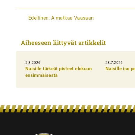
A
Edellinen:
A matkaa Vaasaan
r
t
Aiheeseen liittyvät artikkelit
i
k
5.8.2026
k
28.7.2026
Naisille tärkeät pisteet elokuun
Naisille iso 
e
ensimmäisestä
l
i
e
n
s
e