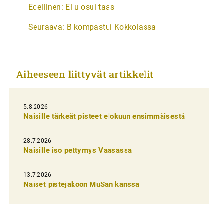
A
Edellinen:
Ellu osui taas
r
Seuraava:
B kompastui Kokkolassa
t
i
k
Aiheeseen liittyvät artikkelit
k
e
l
5.8.2026
Naisille tärkeät pisteet elokuun ensimmäisestä
i
e
28.7.2026
n
Naisille iso pettymys Vaasassa
s
13.7.2026
e
Naiset pistejakoon MuSan kanssa
l
a