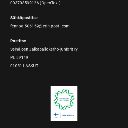
003708599126 (OpenText)
Sähköpostitse
fennoa.506159@erin.posti.com
Postitse
Seinäjoen Jalkapallokerho-juniorit ry
PL 59149
01051 LASKUT