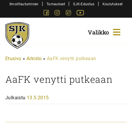
Siirry
|
|
|
Ilmoittautuminen
Turnaukset
SJK-Edustus
Koulutukset
sisältöön
Facebook
Instagram
Twitter
Youtube
Sjk-
Juniorit
Etusivu
»
Arkisto
»
AaFK venytti putkeaan
AaFK venytti putkeaan
Julkaistu
13.5.2015