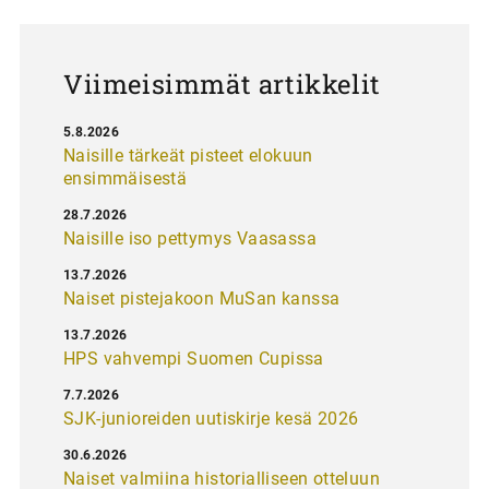
u
s
Viimeisimmät artikkelit
5.8.2026
Naisille tärkeät pisteet elokuun
ensimmäisestä
28.7.2026
Naisille iso pettymys Vaasassa
13.7.2026
Naiset pistejakoon MuSan kanssa
13.7.2026
HPS vahvempi Suomen Cupissa
7.7.2026
SJK-junioreiden uutiskirje kesä 2026
30.6.2026
Naiset valmiina historialliseen otteluun