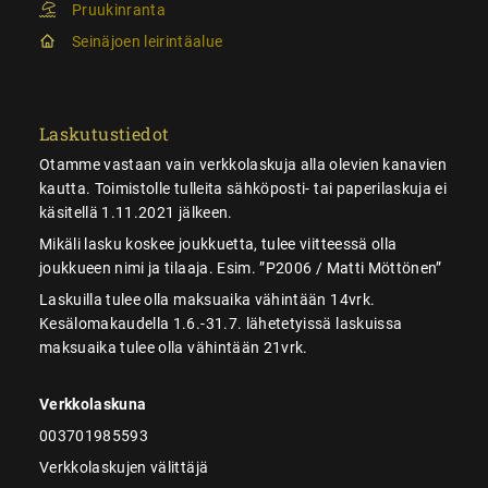
Pruukinranta
Seinäjoen leirintäalue
Laskutustiedot
Otamme vastaan vain verkkolaskuja alla olevien kanavien
kautta. Toimistolle tulleita sähköposti- tai paperilaskuja ei
käsitellä 1.11.2021 jälkeen.
Mikäli lasku koskee joukkuetta, tulee viitteessä olla
joukkueen nimi ja tilaaja. Esim. ”P2006 / Matti Möttönen”
Laskuilla tulee olla maksuaika vähintään 14vrk.
Kesälomakaudella 1.6.-31.7. lähetetyissä laskuissa
maksuaika tulee olla vähintään 21vrk.
Verkkolaskuna
003701985593
Verkkolaskujen välittäjä