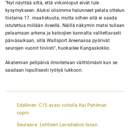
"Nyt näyttää siltä, että viikonloput eivät tule
kysymykseen. Aluksi olisimme halunneet pelata ottelun
tiistaina 17. maaliskuuta, mutta siihen sitä ei saada
istutettua millään ilveellä. Näillä näkymin matsi tullaan
pelaamaan arkena ja katsojien kannalta valitettavasti
päiväsaikaan, sillä Wallsport Areenassa pyörivät
seurojen vuorot tiiviisti", huokailee Kangaskokko.
Akatemian pelipäivä ilmoitetaan välittömästi kun se
saadaan lopullisesti lyötyä lukkoon.
A
Edellinen:
C15 avasi voitolla Kai Pahlman
r
cupin
t
Seuraava:
Lehtisen Levadiakos tasan
i