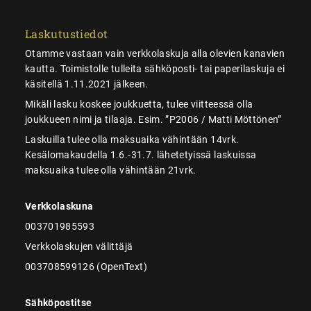
Laskutustiedot
Otamme vastaan vain verkkolaskuja alla olevien kanavien
kautta. Toimistolle tulleita sähköposti- tai paperilaskuja ei
käsitellä 1.11.2021 jälkeen.
Mikäli lasku koskee joukkuetta, tulee viitteessä olla
joukkueen nimi ja tilaaja. Esim. ”P2006 / Matti Möttönen”
Laskuilla tulee olla maksuaika vähintään 14vrk.
Kesälomakaudella 1.6.-31.7. lähetetyissä laskuissa
maksuaika tulee olla vähintään 21vrk.
Verkkolaskuna
003701985593
Verkkolaskujen välittäjä
003708599126 (OpenText)
Sähköpostitse