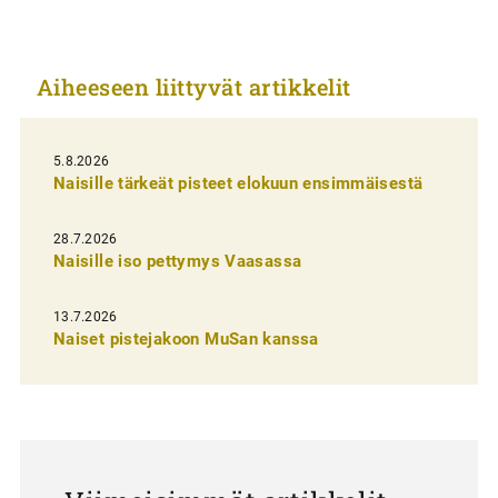
k
k
Aiheeseen liittyvät artikkelit
e
l
i
5.8.2026
Naisille tärkeät pisteet elokuun ensimmäisestä
e
n
28.7.2026
Naisille iso pettymys Vaasassa
s
e
13.7.2026
l
Naiset pistejakoon MuSan kanssa
a
u
s