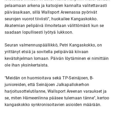
pelaamaan arkena ja katsojien kannalta valitettavasti
päiväsaikaan, sillä Wallsport Areenassa pyörivät
seurojen vuorot tiiviisti", huokailee Kangaskokko.
Akatemian pelipäivä ilmoitetaan välittömästi kun se
saadaan lopullisesti lyötyä lukkoon.
Seuran valmennuspäällikkö, Petri Kangaskokko, on
yrittänyt etsiä ja sovitella pelipäivää kiivaan
kevätohjelman lomaan. Päivän löytäminen ei nimittäin
ole ihan yksinkertaista.
"Meidän on huomioitava sekä TP-Seinäjoen, B-
junioreiden, että Seinäjoen Jalkapallokerhon
harjoitusottelutilanne, Wallsport Areenan varaukset ja
se, miten Hämeenlinna pääsee tulemaan tänne", kertoo
kangaskokko synkronisoitavien asioiden määrään.