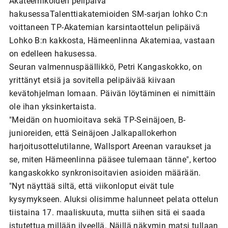
Akateemikoiden pelipäivä
hakusessaTalenttiakatemioiden SM-sarjan lohko C:n
voittaneen TP-Akatemian karsintaottelun pelipäivä
Lohko B:n kakkosta, Hämeenlinna Akatemiaa, vastaan
on edelleen hakusessa.
Seuran valmennuspäällikkö, Petri Kangaskokko, on
yrittänyt etsiä ja sovitella pelipäivää kiivaan
kevätohjelman lomaan. Päivän löytäminen ei nimittäin
ole ihan yksinkertaista.
"Meidän on huomioitava sekä TP-Seinäjoen, B-
junioreiden, että Seinäjoen Jalkapallokerhon
harjoitusottelutilanne, Wallsport Areenan varaukset ja
se, miten Hämeenlinna pääsee tulemaan tänne", kertoo
kangaskokko synkronisoitavien asioiden määrään.
"Nyt näyttää siltä, että viikonloput eivät tule
kysymykseen. Aluksi olisimme halunneet pelata ottelun
tiistaina 17. maaliskuuta, mutta siihen sitä ei saada
istutettua millään ilveellä. Näillä näkymin matsi tullaan