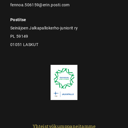
fennoa.506159@erin.posti.com
Postitse
Seinäjoen Jalkapallokerho-juniorit ry
PL 59149
01051 LASKUT
Yhteistyökumppaneitamme