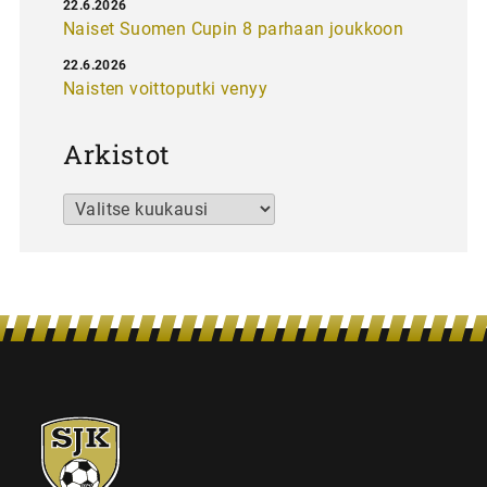
22.6.2026
Naiset Suomen Cupin 8 parhaan joukkoon
22.6.2026
Naisten voittoputki venyy
Arkistot
Arkistot
SJK-
juniorit