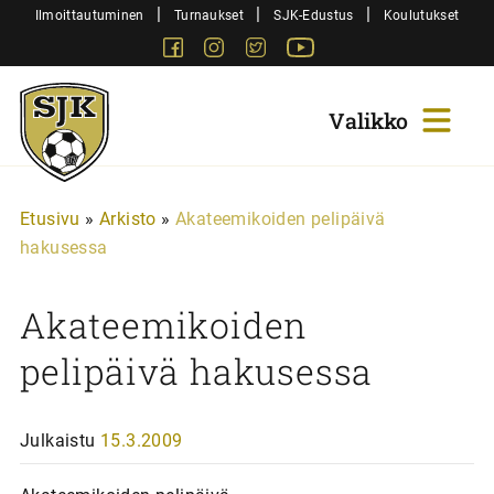
Siirry
|
|
|
Ilmoittautuminen
Turnaukset
SJK-Edustus
Koulutukset
sisältöön
Facebook
Instagram
Twitter
Youtube
Sjk-
Juniorit
Etusivu
»
Arkisto
»
Akateemikoiden pelipäivä
hakusessa
Akateemikoiden
pelipäivä hakusessa
Julkaistu
15.3.2009