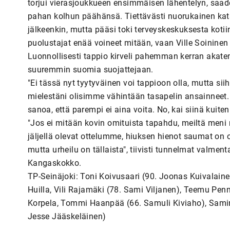
torjui vierasjoukkueen ensimmäisen lähentelyn, saad
pahan kolhun päähänsä. Tiettävästi nuorukainen kats
jälkeenkin, mutta pääsi toki terveyskeskuksesta kotii
puolustajat enää voineet mitään, vaan Ville Soininen n
Luonnollisesti tappio kirveli pahemman kerran akat
suuremmin suomia suojattejaan.
"Ei tässä nyt tyytyväinen voi tappioon olla, mutta sii
mielestäni olisimme vähintään tasapelin ansainneet
sanoa, että parempi ei aina voita. No, kai siinä kuit
"Jos ei mitään kovin omituista tapahdu, meiltä meni
jäljellä olevat ottelumme, hiuksen hienot saumat on o
mutta urheilu on tällaista", tiivisti tunnelmat valmen
Kangaskokko.
TP-Seinäjoki: Toni Koivusaari (90. Joonas Kuivalaine
Huilla, Vili Rajamäki (78. Sami Viljanen), Teemu Pen
Korpela, Tommi Haanpää (66. Samuli Kiviaho), Samir 
Jesse Jääskeläinen)