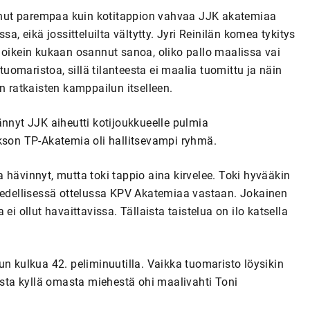
suonut parempaa kuin kotitappion vahvaa JJK akatemiaa
a, eikä jossitteluilta vältytty. Jyri Reinilän komea tykitys
tei oikein kukaan osannut sanoa, oliko pallo maalissa vai
tuomaristoa, sillä tilanteesta ei maalia tuomittu ja näin
n ratkaisten kamppailun itselleen.
ännyt JJK aiheutti kotijoukkueelle pulmia
akson TP-Akatemia oli hallitsevampi ryhmä.
 hävinnyt, mutta toki tappio aina kirvelee. Toki hyvääkin
uin edellisessä ottelussa KPV Akatemiaa vastaan. Jokainen
ei ollut havaittavissa. Tällaista taistelua on ilo katsella
un kulkua 42. peliminuutilla. Vaikka tuomaristo löysikin
rista kyllä omasta miehestä ohi maalivahti Toni