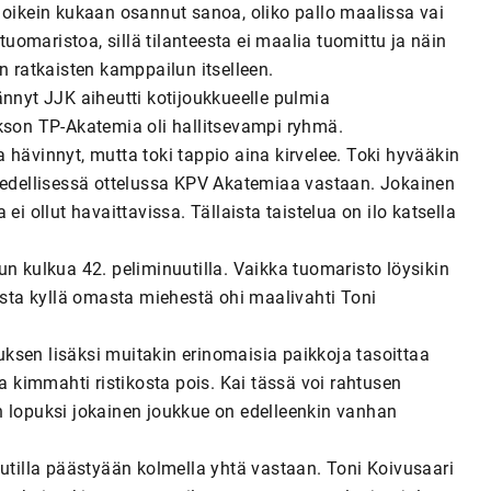
tei oikein kukaan osannut sanoa, oliko pallo maalissa vai
tuomaristoa, sillä tilanteesta ei maalia tuomittu ja näin
n ratkaisten kamppailun itselleen.
ännyt JJK aiheutti kotijoukkueelle pulmia
akson TP-Akatemia oli hallitsevampi ryhmä.
 hävinnyt, mutta toki tappio aina kirvelee. Toki hyvääkin
uin edellisessä ottelussa KPV Akatemiaa vastaan. Jokainen
ei ollut havaittavissa. Tällaista taistelua on ilo katsella
un kulkua 42. peliminuutilla. Vaikka tuomaristo löysikin
rista kyllä omasta miehestä ohi maalivahti Toni
auksen lisäksi muitakin erinomaisia paikkoja tasoittaa
ka kimmahti ristikosta pois. Kai tässä voi rahtusen
n lopuksi jokainen joukkue on edelleenkin vanhan
uutilla päästyään kolmella yhtä vastaan. Toni Koivusaari