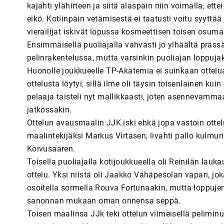
kajahti ylähirteen ja siitä alaspäin niin voimalla, et
eikö. Kotiinpäin vetämisestä ei taatusti voitu syyttää 
vierailijat iskivät lopussa kosmeettisen toisen osuma
Ensimmäisellä puoliajalla vahvasti jo ylhäältä präss
pelinrakentelussa, mutta varsinkin puoliajan loppuj
Huonolle joukkueelle TP-Akatemia ei suinkaan ottelua
ottelusta löytyi, sillä ilme oli täysin toisenlainen k
pelaaja taisteli nyt mallikkaasti, joten asennevammaa 
jatkossakin.
Ottelun avausmaalin JJK iski ehkä jopa vastoin ottel
maalintekijäksi Markus Virtasen, livahti pallo kulmu
Koivusaaren.
Toisella puoliajalla kotijoukkueella oli Reinilän lauk
ottelu. Yksi niistä oli Jaakko Vähäpesolan vapari, jo
osoitella sormella Rouva Fortunaakin, mutta loppuje
sanonnan mukaan oman onnensa seppä.
Toisen maalinsa JJk teki ottelun viimeisellä pelimin