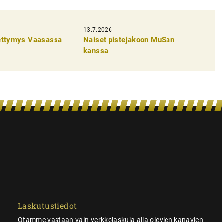
13.7.2026
pettymys Vaasassa
Naiset pistejakoon MuSan
kanssa
Laskutustiedot
Otamme vastaan vain verkkolaskuja alla olevien kanavien