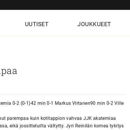
UUTISET
JOUKKUEET
mpaa
mia 0-2 (0-1)42 min 0-1 Markus Virtanen90 min 0-2 Ville
suonut parempaa kuin kotitappion vahvaa JJK akatemiaa
a, eikä jossitteluilta vältytty. Jyri Reinilän komea tykitys