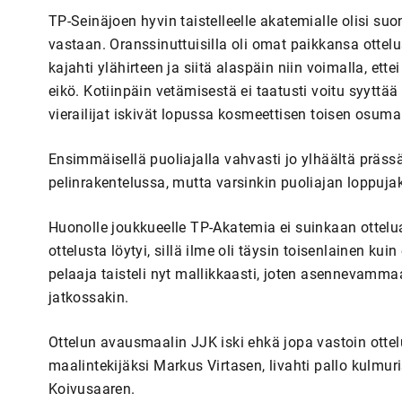
TP-Seinäjoen hyvin taistelleelle akatemialle olisi 
vastaan. Oranssinuttuisilla oli omat paikkansa otteluss
kajahti ylähirteen ja siitä alaspäin niin voimalla, et
eikö. Kotiinpäin vetämisestä ei taatusti voitu syyttää 
vierailijat iskivät lopussa kosmeettisen toisen osuma
Ensimmäisellä puoliajalla vahvasti jo ylhäältä präss
pelinrakentelussa, mutta varsinkin puoliajan loppuj
Huonolle joukkueelle TP-Akatemia ei suinkaan ottelua
ottelusta löytyi, sillä ilme oli täysin toisenlainen k
pelaaja taisteli nyt mallikkaasti, joten asennevammaa 
jatkossakin.
Ottelun avausmaalin JJK iski ehkä jopa vastoin ottel
maalintekijäksi Markus Virtasen, livahti pallo kulmu
Koivusaaren.