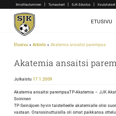
Siirry
|
|
|
Ilmoittautuminen
Turnaukset
SJK-Edustus
Koulutukset
sisältöön
Sjk-
ETUSIVU
Juniorit
Etusivu
»
Arkisto
»
Akatemia ansaitsi parempaa
Akatemia ansaitsi pare
Julkaistu
17.1.2009
Akatemia ansaitsi parempaaTP-Akatemia – JJK Akate
Soininen
TP-Seinäjoen hyvin taistelleelle akatemialle olisi 
vastaan. Oranssinuttuisilla oli omat paikkansa otteluss