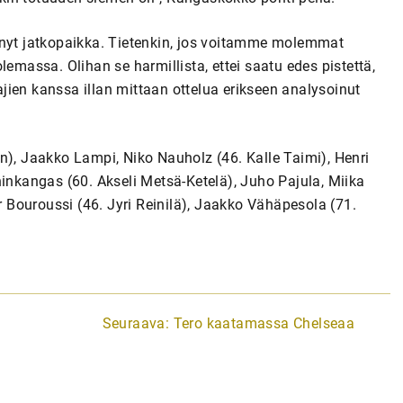
 nyt jatkopaikka. Tietenkin, jos voitamme molemmat
lemassa. Olihan se harmillista, ettei saatu edes pistettä,
tajien kanssa illan mittaan ottelua erikseen analysoinut
n), Jaakko Lampi, Niko Nauholz (46. Kalle Taimi), Henri
ninkangas (60. Akseli Metsä-Ketelä), Juho Pajula, Miika
Bouroussi (46. Jyri Reinilä), Jaakko Vähäpesola (71.
Seuraava:
Tero kaatamassa Chelseaa