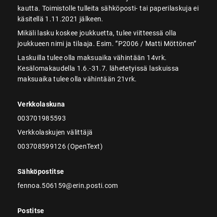
kautta. Toimistolle tulleita sähköposti- tai paperilaskuja ei
käsitellä 1.11.2021 jälkeen.
Mikäli lasku koskee joukkuetta, tulee viitteessä olla
joukkueen nimi ja tilaaja. Esim. ”P2006 / Matti Möttönen”
Laskuilla tulee olla maksuaika vähintään 14vrk.
Kesälomakaudella 1.6.-31.7. lähetetyissä laskuissa
maksuaika tulee olla vähintään 21vrk.
Verkkolaskuna
003701985593
Verkkolaskujen välittäjä
003708599126 (OpenText)
Sähköpostitse
fennoa.506159@erin.posti.com
Postitse