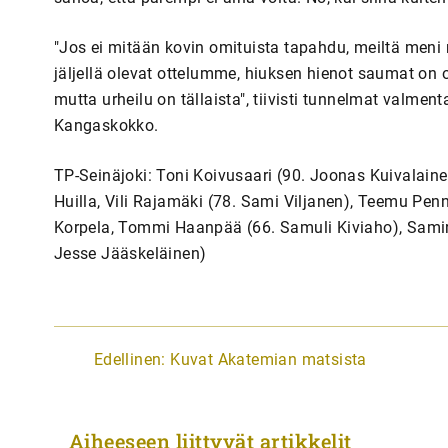
"Jos ei mitään kovin omituista tapahdu, meiltä meni
jäljellä olevat ottelumme, hiuksen hienot saumat on o
mutta urheilu on tällaista", tiivisti tunnelmat valmen
Kangaskokko.
TP-Seinäjoki: Toni Koivusaari (90. Joonas Kuivalaine
Huilla, Vili Rajamäki (78. Sami Viljanen), Teemu Pen
Korpela, Tommi Haanpää (66. Samuli Kiviaho), Samir 
Jesse Jääskeläinen)
A
Edellinen:
Kuvat Akatemian matsista
r
t
Aiheeseen liittyvät artikkelit