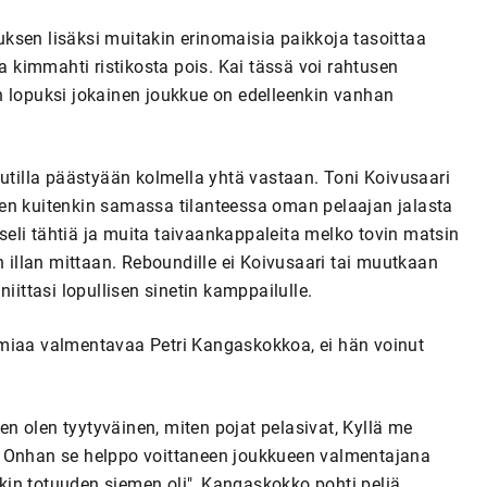
auksen lisäksi muitakin erinomaisia paikkoja tasoittaa
ka kimmahti ristikosta pois. Kai tässä voi rahtusen
n lopuksi jokainen joukkue on edelleenkin vanhan
uutilla päästyään kolmella yhtä vastaan. Toni Koivusaari
en kuitenkin samassa tilanteessa oman pelaajan jalasta
eli tähtiä ja muita taivaankappaleita melko tovin matsin
n illan mittaan. Reboundille ei Koivusaari tai muutkaan
iittasi lopullisen sinetin kamppailulle.
emiaa valmentavaa Petri Kangaskokkoa, ei hän voinut
hen olen tyytyväinen, miten pojat pelasivat, Kyllä me
. Onhan se helppo voittaneen joukkueen valmentajana
enkin totuuden siemen oli", Kangaskokko pohti peliä.