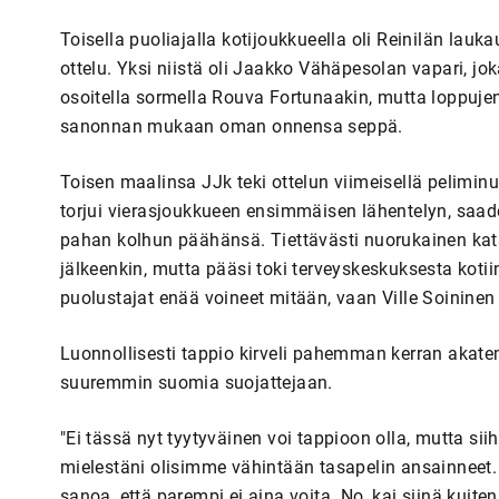
Toisella puoliajalla kotijoukkueella oli Reinilän lauk
ottelu. Yksi niistä oli Jaakko Vähäpesolan vapari, jo
osoitella sormella Rouva Fortunaakin, mutta loppuje
sanonnan mukaan oman onnensa seppä.
Toisen maalinsa JJk teki ottelun viimeisellä pelimin
torjui vierasjoukkueen ensimmäisen lähentelyn, saad
pahan kolhun päähänsä. Tiettävästi nuorukainen kats
jälkeenkin, mutta pääsi toki terveyskeskuksesta kotii
puolustajat enää voineet mitään, vaan Ville Soininen n
Luonnollisesti tappio kirveli pahemman kerran akat
suuremmin suomia suojattejaan.
"Ei tässä nyt tyytyväinen voi tappioon olla, mutta sii
mielestäni olisimme vähintään tasapelin ansainneet
sanoa, että parempi ei aina voita. No, kai siinä kuit