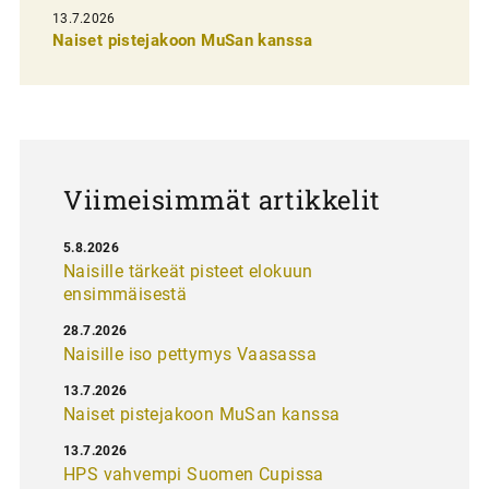
13.7.2026
e
Naiset pistejakoon MuSan kanssa
l
a
u
s
Viimeisimmät artikkelit
5.8.2026
Naisille tärkeät pisteet elokuun
ensimmäisestä
28.7.2026
Naisille iso pettymys Vaasassa
13.7.2026
Naiset pistejakoon MuSan kanssa
13.7.2026
HPS vahvempi Suomen Cupissa