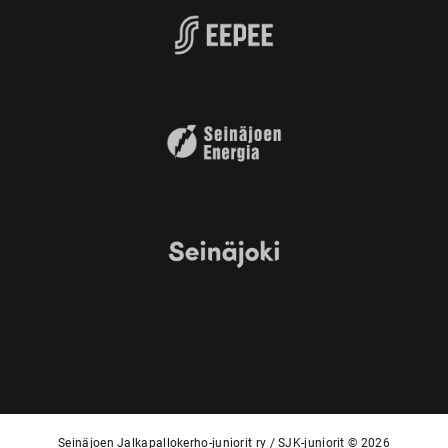
Seinäjoen Jalkapallokerho-juniorit ry / SJK-juniorit © 2026