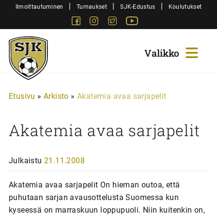
Siirry
|
|
|
Ilmoittautuminen
Turnaukset
SJK-Edustus
Koulutukset
sisältöön
Facebook
Instagram
Twitter
Youtube
Sjk-
Juniorit
Etusivu
»
Arkisto
»
Akatemia avaa sarjapelit
Akatemia avaa sarjapelit
Julkaistu
21.11.2008
Akatemia avaa sarjapelit On hieman outoa, että
puhutaan sarjan avausottelusta Suomessa kun
kyseessä on marraskuun loppupuoli. Niin kuitenkin on,