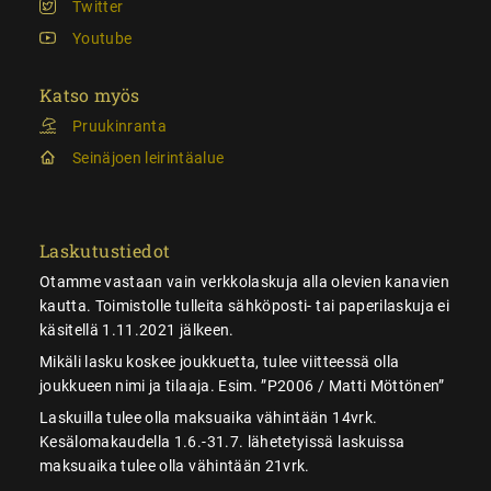
Twitter
Youtube
Katso myös
Pruukinranta
Seinäjoen leirintäalue
Laskutustiedot
Otamme vastaan vain verkkolaskuja alla olevien kanavien
kautta. Toimistolle tulleita sähköposti- tai paperilaskuja ei
käsitellä 1.11.2021 jälkeen.
Mikäli lasku koskee joukkuetta, tulee viitteessä olla
joukkueen nimi ja tilaaja. Esim. ”P2006 / Matti Möttönen”
Laskuilla tulee olla maksuaika vähintään 14vrk.
Kesälomakaudella 1.6.-31.7. lähetetyissä laskuissa
maksuaika tulee olla vähintään 21vrk.