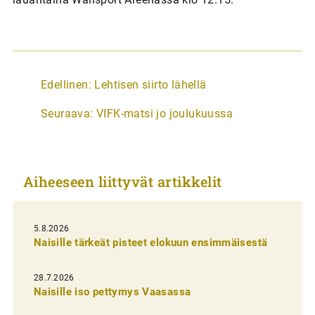
A
Edellinen:
Lehtisen siirto lähellä
r
Seuraava:
VIFK-matsi jo joulukuussa
t
i
k
Aiheeseen liittyvät artikkelit
k
e
l
5.8.2026
Naisille tärkeät pisteet elokuun ensimmäisestä
i
e
28.7.2026
n
Naisille iso pettymys Vaasassa
s