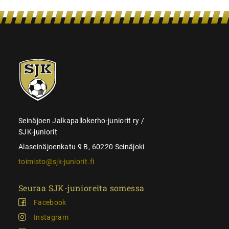
SJK-
juniorit
Seinäjoen Jalkapallokerho-juniorit ry /
SJK-juniorit
Alaseinäjoenkatu 9 B, 60220 Seinäjoki
toimisto@sjk-juniorit.fi
Seuraa SJK-junioreita somessa
Facebook
Instagram