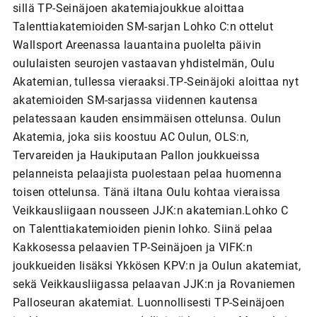
sillä TP-Seinäjoen akatemiajoukkue aloittaa
Talenttiakatemioiden SM-sarjan Lohko C:n ottelut
Wallsport Areenassa lauantaina puolelta päivin
oululaisten seurojen vastaavan yhdistelmän, Oulu
Akatemian, tullessa vieraaksi.TP-Seinäjoki aloittaa nyt
akatemioiden SM-sarjassa viidennen kautensa
pelatessaan kauden ensimmäisen ottelunsa. Oulun
Akatemia, joka siis koostuu AC Oulun, OLS:n,
Tervareiden ja Haukiputaan Pallon joukkueissa
pelanneista pelaajista puolestaan pelaa huomenna
toisen ottelunsa. Tänä iltana Oulu kohtaa vieraissa
Veikkausliigaan nousseen JJK:n akatemian.Lohko C
on Talenttiakatemioiden pienin lohko. Siinä pelaa
Kakkosessa pelaavien TP-Seinäjoen ja VIFK:n
joukkueiden lisäksi Ykkösen KPV:n ja Oulun akatemiat,
sekä Veikkausliigassa pelaavan JJK:n ja Rovaniemen
Palloseuran akatemiat. Luonnollisesti TP-Seinäjoen