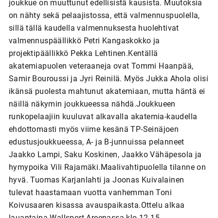
joukkue on muuttunut edellisistä kausista. Muutoksia
on nähty sekä pelaajistossa, että valmennuspuolella,
sillä tällä kaudella valmennuksesta huolehtivat
valmennuspäällikkö Petri Kangaskokko ja
projektipäällikkö Pekka Lehtinen.Kentällä
akatemiapuolen veteraaneja ovat Tommi Haanpää,
Samir Bouroussi ja Jyri Reinilä. Myös Jukka Ahola olisi
ikänsä puolesta mahtunut akatemiaan, mutta häntä ei
näillä näkymin joukkueessa nähdä.Joukkueen
runkopelaajiin kuuluvat alkavalla akatemia-kaudella
ehdottomasti myös viime kesänä TP-Seinäjoen
edustusjoukkueessa, A- ja B-junnuissa pelanneet
Jaakko Lampi, Saku Koskinen, Jaakko Vähäpesola ja
hymypoika Vili Rajamäki.Maalivahtipuolella tilanne on
hyvä. Tuomas Karjanlahti ja Joonas Kuivalainen
tulevat haastamaan vuotta vanhemman Toni
Koivusaaren kisassa avauspaikasta.Ottelu alkaa
lauantaina Wallsport Areenassa klo 12.15.