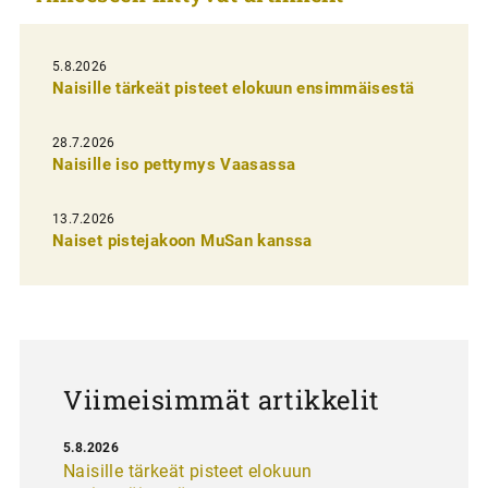
e
l
5.8.2026
Naisille tärkeät pisteet elokuun ensimmäisestä
i
e
28.7.2026
n
Naisille iso pettymys Vaasassa
s
13.7.2026
e
Naiset pistejakoon MuSan kanssa
l
a
u
s
Viimeisimmät artikkelit
5.8.2026
Naisille tärkeät pisteet elokuun