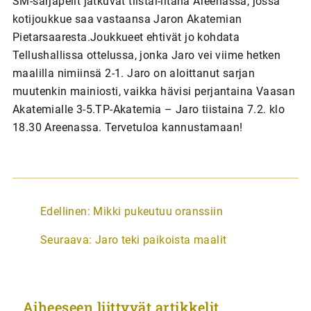
SM-sarjapelit jatkuvat tiistai-iltana Areenassa, jossa
kotijoukkue saa vastaansa Jaron Akatemian
Pietarsaaresta.Joukkueet ehtivät jo kohdata
Tellushallissa ottelussa, jonka Jaro vei viime hetken
maalilla nimiinsä 2-1. Jaro on aloittanut sarjan
muutenkin mainiosti, vaikka hävisi perjantaina Vaasan
Akatemialle 3-5.TP-Akatemia – Jaro tiistaina 7.2. klo
18.30 Areenassa. Tervetuloa kannustamaan!
A
Edellinen:
Mikki pukeutuu oranssiin
r
Seuraava:
Jaro teki paikoista maalit
t
i
k
Aiheeseen liittyvät artikkelit
k