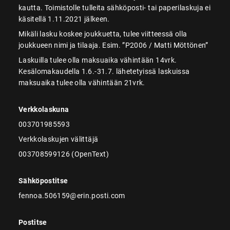
kautta. Toimistolle tulleita sähköposti- tai paperilaskuja ei
käsitellä 1.11.2021 jälkeen.
Mikäli lasku koskee joukkuetta, tulee viitteessä olla
joukkueen nimi ja tilaaja. Esim. ”P2006 / Matti Möttönen”
Laskuilla tulee olla maksuaika vähintään 14vrk.
Kesälomakaudella 1.6.-31.7. lähetetyissä laskuissa
maksuaika tulee olla vähintään 21vrk.
Verkkolaskuna
003701985593
Verkkolaskujen välittäjä
003708599126 (OpenText)
Sähköpostitse
fennoa.506159@erin.posti.com
Postitse