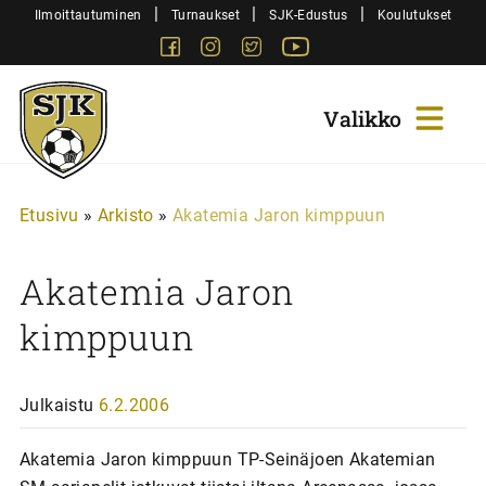
Siirry
|
|
|
Ilmoittautuminen
Turnaukset
SJK-Edustus
Koulutukset
sisältöön
Facebook
Instagram
Twitter
Youtube
Sjk-
Juniorit
Etusivu
»
Arkisto
»
Akatemia Jaron kimppuun
Akatemia Jaron
kimppuun
Julkaistu
6.2.2006
Akatemia Jaron kimppuun TP-Seinäjoen Akatemian