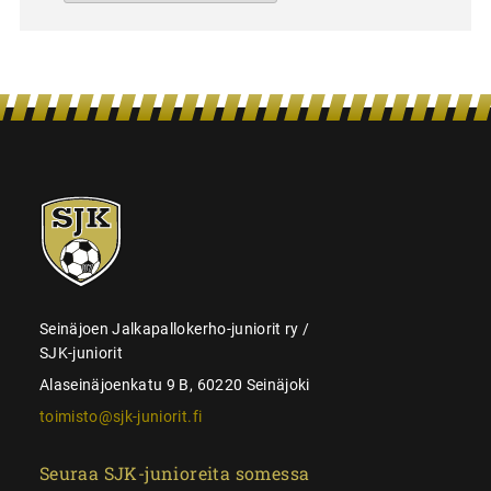
SJK-
juniorit
Seinäjoen Jalkapallokerho-juniorit ry /
SJK-juniorit
Alaseinäjoenkatu 9 B, 60220 Seinäjoki
toimisto@sjk-juniorit.fi
Seuraa SJK-junioreita somessa