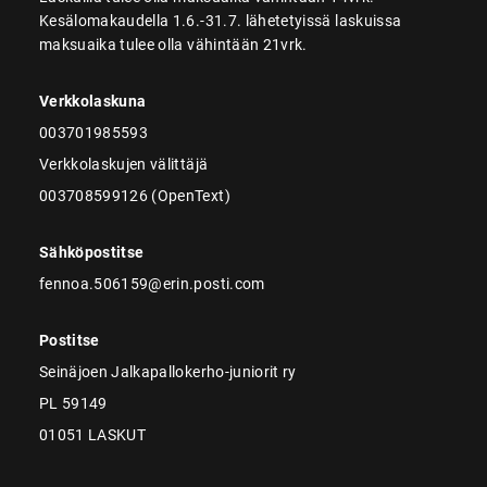
Kesälomakaudella 1.6.-31.7. lähetetyissä laskuissa
maksuaika tulee olla vähintään 21vrk.
Verkkolaskuna
003701985593
Verkkolaskujen välittäjä
003708599126 (OpenText)
Sähköpostitse
fennoa.506159@erin.posti.com
Postitse
Seinäjoen Jalkapallokerho-juniorit ry
PL 59149
01051 LASKUT