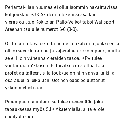
Perjantai-illan huumaa ei ollut isommin havaittavissa
kotijoukkue SJK Akatemia tekemisessä kun
vierasjoukkue Kokkolan Pallo-Veikot takoi Wallsport
Areenan taululle numerot 6-0 (3-0).
On huomioitava se, että nuorella akatemia-joukkueella
oli jokseenkin rampa ja vajavainen kokoonpano, mutta
se ei liioin vähennä vieraiden tasoa. KPV tulee
voittamaan Ykkösen. Ei tarvitse edes ottaa tätä
profetiaa talteen, sillä joukkue on niin vahva kaikilla
osa-alueilla, eikä Jani Uotinen edes peluuttanut
ykkösmiehistöään.
Parempaan suuntaan se tulee menemään joka
tapauksessa myös SJK Akatemialla, siitä ei ole
epäilystäkään.