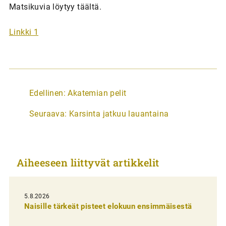
Matsikuvia löytyy täältä.
Linkki 1
A
Edellinen:
Akatemian pelit
r
Seuraava:
Karsinta jatkuu lauantaina
t
i
k
Aiheeseen liittyvät artikkelit
k
e
l
5.8.2026
Naisille tärkeät pisteet elokuun ensimmäisestä
i