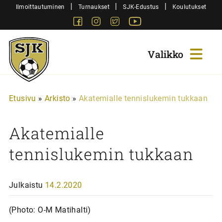
Siirry
|
|
|
Ilmoittautuminen
Turnaukset
SJK-Edustus
Koulutukset
sisältöön
Facebook
Instagram
Twitter
Youtube
Sjk-
Juniorit
Etusivu
»
Arkisto
»
Akatemialle tennislukemin tukkaan
Akatemialle
tennislukemin tukkaan
Julkaistu
14.2.2020
(Photo: O-M Matihalti)