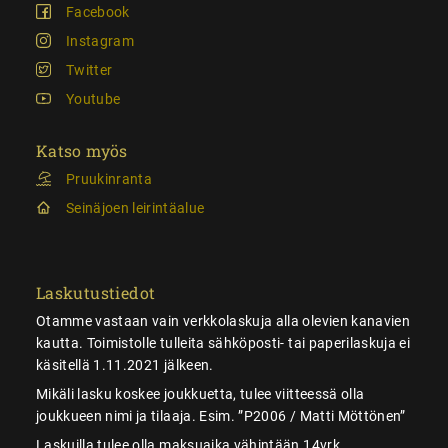
Facebook
Instagram
Twitter
Youtube
Katso myös
Pruukinranta
Seinäjoen leirintäalue
Laskutustiedot
Otamme vastaan vain verkkolaskuja alla olevien kanavien
kautta. Toimistolle tulleita sähköposti- tai paperilaskuja ei
käsitellä 1.11.2021 jälkeen.
Mikäli lasku koskee joukkuetta, tulee viitteessä olla
joukkueen nimi ja tilaaja. Esim. ”P2006 / Matti Möttönen”
Laskuilla tulee olla maksuaika vähintään 14vrk.