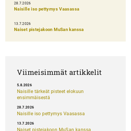
e
28.7.2026
n
Naisille iso pettymys Vaasassa
s
13.7.2026
e
Naiset pistejakoon MuSan kanssa
l
a
u
s
Viimeisimmät artikkelit
5.8.2026
Naisille tärkeät pisteet elokuun
ensimmäisestä
28.7.2026
Naisille iso pettymys Vaasassa
13.7.2026
Naiset pistejakoon MuSan kanssa