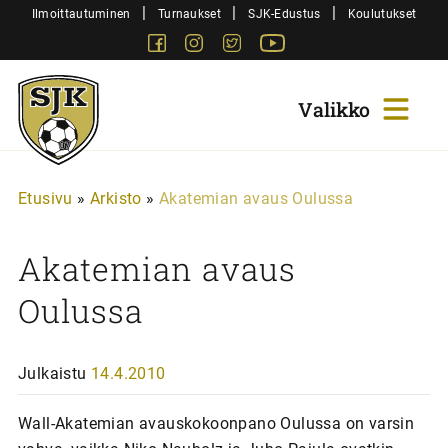
Siirry
|
|
|
Ilmoittautuminen
Turnaukset
SJK-Edustus
Koulutukset
sisältöön
Facebook
Instagram
Twitter
Youtube
Sjk-
Juniorit
Etusivu
»
Arkisto
»
Akatemian avaus Oulussa
Akatemian avaus
Oulussa
Julkaistu
14.4.2010
Wall-Akatemian avauskokoonpano Oulussa on varsin