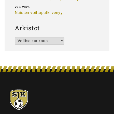
22.6.2026
Naisten voittoputki venyy
Arkistot
Arkistot
SJK-
juniorit