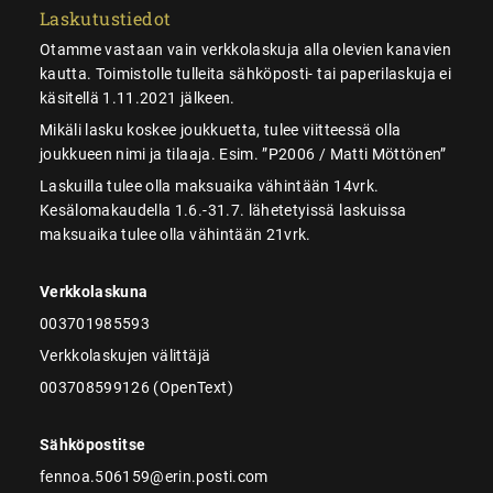
Laskutustiedot
Otamme vastaan vain verkkolaskuja alla olevien kanavien
kautta. Toimistolle tulleita sähköposti- tai paperilaskuja ei
käsitellä 1.11.2021 jälkeen.
Mikäli lasku koskee joukkuetta, tulee viitteessä olla
joukkueen nimi ja tilaaja. Esim. ”P2006 / Matti Möttönen”
Laskuilla tulee olla maksuaika vähintään 14vrk.
Kesälomakaudella 1.6.-31.7. lähetetyissä laskuissa
maksuaika tulee olla vähintään 21vrk.
Verkkolaskuna
003701985593
Verkkolaskujen välittäjä
003708599126 (OpenText)
Sähköpostitse
fennoa.506159@erin.posti.com