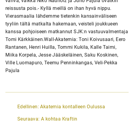
vahva, vaikka Niko Nauholz ja Juho Pajula ovatkin
reissusta pois.- Kyllä meillä on ihan hyvä nippu.
Vierasmaalia lähdemme tietenkin kansainväliseen
tyyliin tältä matkalta hakemaan, veisteli joukkueen
kanssa pohjoiseen matkannut SJK:n vastuuvalmentaja
Tomi Kärkkäinen.Wall-Akatemia: Toni Koivusaari, Eero
Rantanen, Henri Huilla, Tommi Kukila, Kalle Taimi,
Miika Korpela, Jesse Jääskeläinen, Saku Koskinen,
Ville Luomapuro, Teemu Penninkangas, Veli-Pekka
Pajula
A
Edellinen:
Akatemia kontalleen Oulussa
r
Seuraava:
A kohtaa Kraftin
t
i