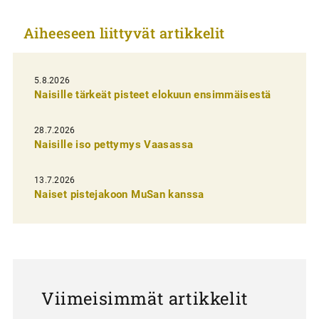
k
Aiheeseen liittyvät artikkelit
k
e
l
5.8.2026
Naisille tärkeät pisteet elokuun ensimmäisestä
i
e
28.7.2026
n
Naisille iso pettymys Vaasassa
s
13.7.2026
e
Naiset pistejakoon MuSan kanssa
l
a
u
s
Viimeisimmät artikkelit