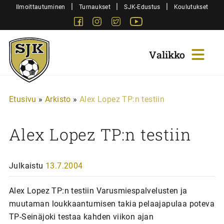
Siirry
|
|
|
Ilmoittautuminen
Turnaukset
SJK-Edustus
Koulutukset
sisältöön
Facebook
Instagram
Twitter
Youtube
Sjk-
Juniorit
Etusivu
»
Arkisto
»
Alex Lopez TP:n testiin
Alex Lopez TP:n testiin
Julkaistu
13.7.2004
Alex Lopez TP:n testiin Varusmiespalvelusten ja
muutaman loukkaantumisen takia pelaajapulaa poteva
TP-Seinäjoki testaa kahden viikon ajan