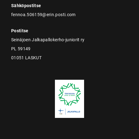
Sähköpostitse
fennoa.506159@erin.posti.com
Postitse
Seinäjoen Jalkapallokerho-juniorit ry
PL 59149
01051 LASKUT