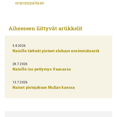
oranssipaitaan
k
k
e
Aiheeseen liittyvät artikkelit
l
i
5.8.2026
e
Naisille tärkeät pisteet elokuun ensimmäisestä
n
s
28.7.2026
Naisille iso pettymys Vaasassa
e
l
13.7.2026
a
Naiset pistejakoon MuSan kanssa
u
s