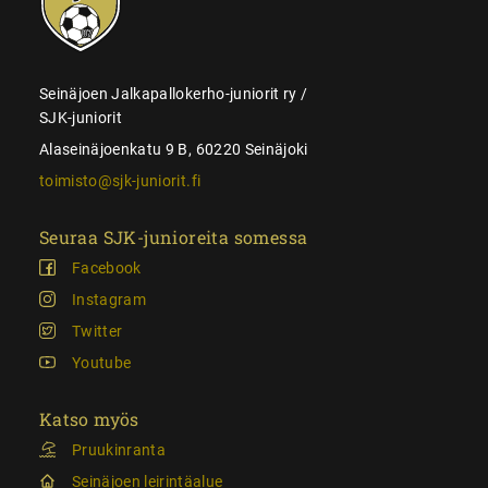
juniorit
Seinäjoen Jalkapallokerho-juniorit ry /
SJK-juniorit
Alaseinäjoenkatu 9 B, 60220 Seinäjoki
toimisto@sjk-juniorit.fi
Seuraa SJK-junioreita somessa
Facebook
Instagram
Twitter
Youtube
Katso myös
Pruukinranta
Seinäjoen leirintäalue