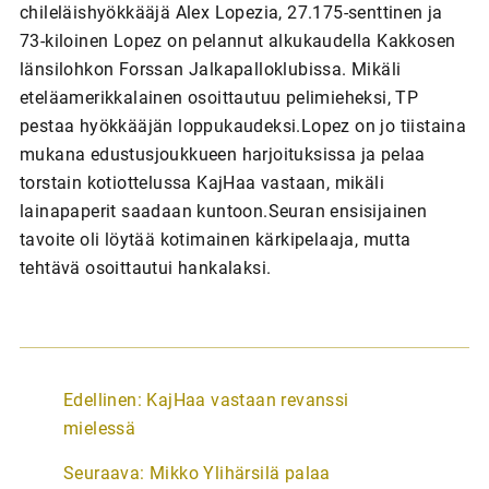
chileläishyökkääjä Alex Lopezia, 27.175-senttinen ja
73-kiloinen Lopez on pelannut alkukaudella Kakkosen
länsilohkon Forssan Jalkapalloklubissa. Mikäli
eteläamerikkalainen osoittautuu pelimieheksi, TP
pestaa hyökkääjän loppukaudeksi.Lopez on jo tiistaina
mukana edustusjoukkueen harjoituksissa ja pelaa
torstain kotiottelussa KajHaa vastaan, mikäli
lainapaperit saadaan kuntoon.Seuran ensisijainen
tavoite oli löytää kotimainen kärkipelaaja, mutta
tehtävä osoittautui hankalaksi.
A
Edellinen:
KajHaa vastaan revanssi
r
mielessä
t
Seuraava:
Mikko Ylihärsilä palaa
i