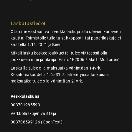
Laskutustiedot
Otamme vastaan vain verkkolaskuja alla olevien kanavien
kautta. Toimistolle tulleita sähköposti- tai paperilaskuja ei
käsitellä 1.11.2021 jälkeen.
Mikäli lasku koskee joukkuetta, tulee viitteessä olla
joukkueen nimi ja tilaaja. Esim. ”P2006 / Matti Möttönen”
Laskuilla tulee olla maksuaika vähintään 14vrk.
Kesälomakaudella 1.6.-31.7. lähetetyissä laskuissa
maksuaika tulee olla vähintään 21vrk.
Verkkolaskuna
003701985593
Verkkolaskujen välittäjä
003708599126 (OpenText)