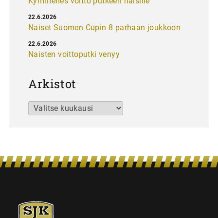
Kymmenes voitto putkeen naisille
22.6.2026
Naiset Suomen Cupin 8 parhaan joukkoon
22.6.2026
Naisten voittoputki venyy
Arkistot
Arkistot
SJK-