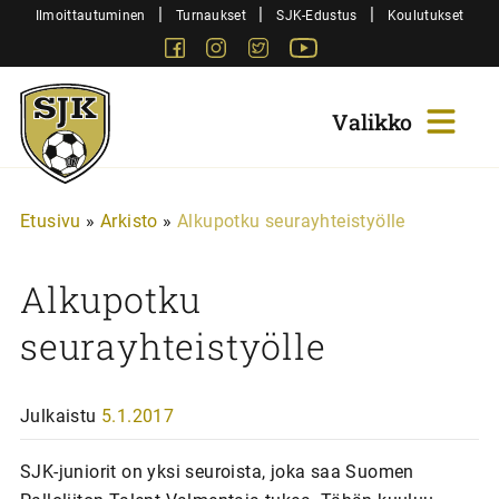
Siirry
|
|
|
Ilmoittautuminen
Turnaukset
SJK-Edustus
Koulutukset
sisältöön
Facebook
Instagram
Twitter
Youtube
Sjk-
Juniorit
Etusivu
»
Arkisto
»
Alkupotku seurayhteistyölle
Alkupotku
seurayhteistyölle
Julkaistu
5.1.2017
SJK-juniorit on yksi seuroista, joka saa Suomen