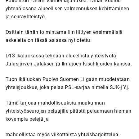
Palloliiton Talent Valmentaja-tukea. Tähän kuuluu
yhtenä osana alueellisen valmennuksen kehittäminen
ja seurayhteistyö.
Osittain tähän toimintamalliin liittyen ensimmäisiä
askeleita on tässä asiassa nyt otettu.
D13 ikäluokassa tehdään alueellista yhteistyötä
Jalasjärven Jalaksen ja Ilmajoen Kisalilijoiden kanssa.
Tuon ikäluokan Puolen Suomen Liigaan muodetataan
yhteisjoukkue, joka pelaa PSL-sarjaa nimella SJK-j Yj.
Tämä tarjoaa mahdollisuuksia maakunnan
yhteistyöseurojen pelaajille päästä pelaamaan hieman
kovempia pelejä ja
mahdollistaa myös viikottaista yhteisharjoittelua.