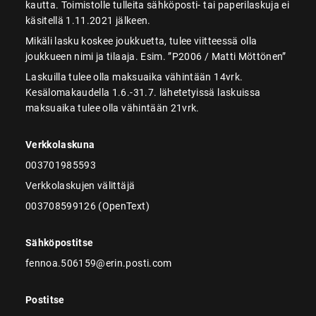
kautta. Toimistolle tulleita sähköposti- tai paperilaskuja ei
käsitellä 1.11.2021 jälkeen.
Mikäli lasku koskee joukkuetta, tulee viitteessä olla
joukkueen nimi ja tilaaja. Esim. ”P2006 / Matti Möttönen”
Laskuilla tulee olla maksuaika vähintään 14vrk.
Kesälomakaudella 1.6.-31.7. lähetetyissä laskuissa
maksuaika tulee olla vähintään 21vrk.
Verkkolaskuna
003701985593
Verkkolaskujen välittäjä
003708599126 (OpenText)
Sähköpostitse
fennoa.506159@erin.posti.com
Postitse