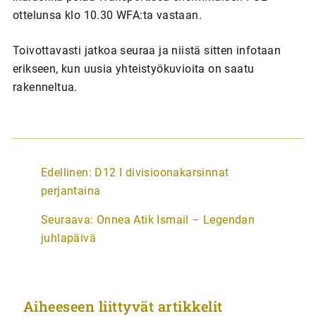
ottelunsa klo 10.30 WFA:ta vastaan.
Toivottavasti jatkoa seuraa ja niistä sitten infotaan
erikseen, kun uusia yhteistyökuvioita on saatu
rakenneltua.
A
Edellinen:
D12 I divisioonakarsinnat
r
perjantaina
t
Seuraava:
Onnea Atik Ismail – Legendan
i
juhlapäivä
k
k
e
Aiheeseen liittyvät artikkelit
l