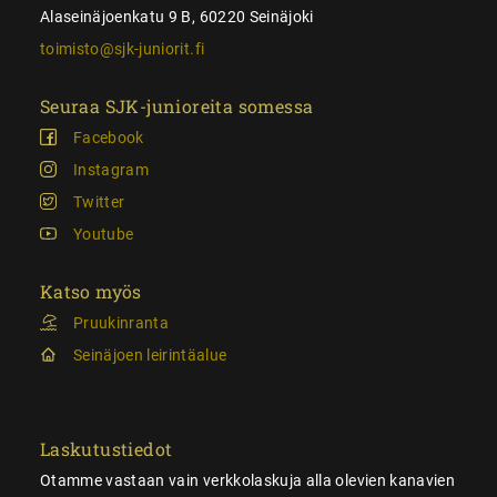
Alaseinäjoenkatu 9 B, 60220 Seinäjoki
toimisto@sjk-juniorit.fi
Seuraa SJK-junioreita somessa
Facebook
Instagram
Twitter
Youtube
Katso myös
Pruukinranta
Seinäjoen leirintäalue
Laskutustiedot
Otamme vastaan vain verkkolaskuja alla olevien kanavien