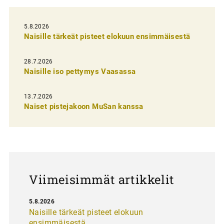
i
5.8.2026
e
Naisille tärkeät pisteet elokuun ensimmäisestä
n
s
28.7.2026
Naisille iso pettymys Vaasassa
e
l
13.7.2026
a
Naiset pistejakoon MuSan kanssa
u
s
Viimeisimmät artikkelit
5.8.2026
Naisille tärkeät pisteet elokuun
ensimmäisestä