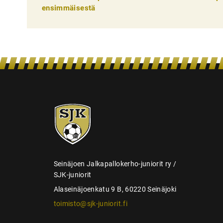
e
ensimmäisestä
l
i
e
n
s
e
SJK-
l
juniorit
a
u
s
Seinäjoen Jalkapallokerho-juniorit ry /
SJK-juniorit
Alaseinäjoenkatu 9 B, 60220 Seinäjoki
toimisto@sjk-juniorit.fi