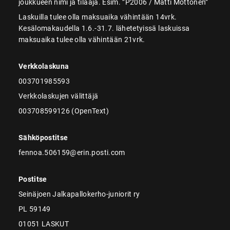
joukkueen nimi ja tilaaja. Esim. ”P2006 / Matti Möttönen”
Laskuilla tulee olla maksuaika vähintään 14vrk.
Kesälomakaudella 1.6.-31.7. lähetetyissä laskuissa
maksuaika tulee olla vähintään 21vrk.
Verkkolaskuna
003701985593
Verkkolaskujen välittäjä
003708599126 (OpenText)
Sähköpostitse
fennoa.506159@erin.posti.com
Postitse
Seinäjoen Jalkapallokerho-juniorit ry
PL 59149
01051 LASKUT