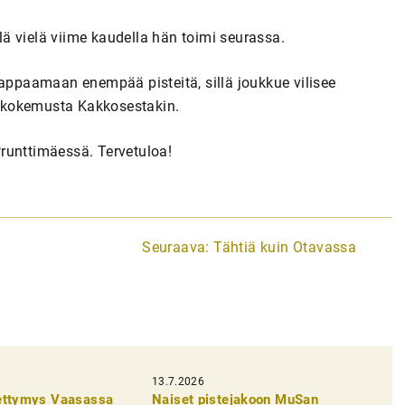
llä vielä viime kaudella hän toimi seurassa.
nappaamaan enempää pisteitä, sillä joukkue vilisee
jo kokemusta Kakkosestakin.
runttimäessä. Tervetuloa!
Seuraava:
Tähtiä kuin Otavassa
13.7.2026
pettymys Vaasassa
Naiset pistejakoon MuSan