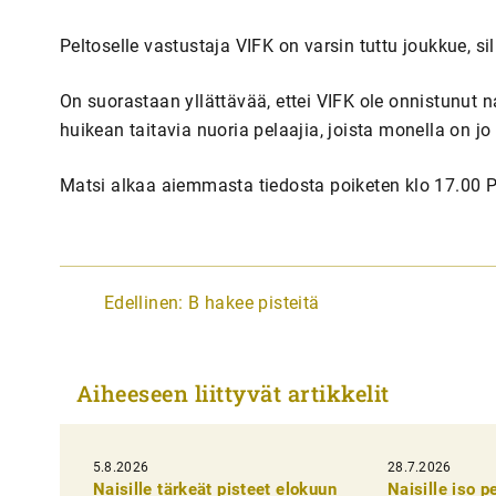
Peltoselle vastustaja VIFK on varsin tuttu joukkue, si
On suorastaan yllättävää, ettei VIFK ole onnistunut 
huikean taitavia nuoria pelaajia, joista monella on 
Matsi alkaa aiemmasta tiedosta poiketen klo 17.00 P
A
Edellinen:
B hakee pisteitä
r
t
Aiheeseen liittyvät artikkelit
i
k
5.8.2026
k
28.7.2026
Naisille tärkeät pisteet elokuun
Naisille iso 