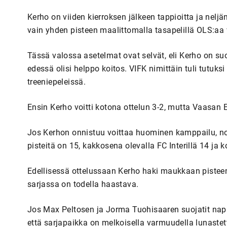
Kerho on viiden kierroksen jälkeen tappioitta ja nelj
vain yhden pisteen maalittomalla tasapelillä OLS:aa v
Tässä valossa asetelmat ovat selvät, eli Kerho on suo
edessä olisi helppo koitos. VIFK nimittäin tuli tutuks
treeniepeleissä.
Ensin Kerho voitti kotona ottelun 3-2, mutta Vaasan 
Jos Kerhon onnistuu voittaa huominen kamppailu, nou
pisteitä on 15, kakkosena olevalla FC Interillä 14 ja
Edellisessä ottelussaan Kerho haki maukkaan pisteen j
sarjassa on todella haastava.
Jos Max Peltosen ja Jorma Tuohisaaren suojatit napp
että sarjapaikka on melkoisella varmuudella lunaste