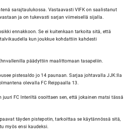
äntenä sarajtaulukossa. Vastaavasti VIFK on saalistanut
astaan ja on tukevasti sarjan viimeisellä sijalla.
sikki ennakkoon. Se ei kuitenkaan tarkoita sitä, että
i talvikaudella kun joukkue kohdattiin kahdesti
Ehnvallenilla päädyttiin maalittomaan tasapeliin.
see pistesaldo jo 14 paunaan. Sarjaa johtavalla JJK:lla
 kolmantena olevalla FC Reippaalla 13.
uuri FC Interiltä osoittaen sen, että jokainen matsi tässä
aavat täyden pistepotin, tarkoittaa se käytännössä sitä,
ttu myös ensi kaudeksi.