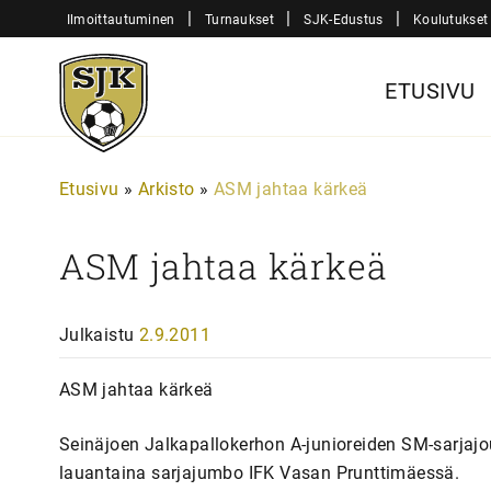
Siirry
|
|
|
Ilmoittautuminen
Turnaukset
SJK-Edustus
Koulutukset
sisältöön
Sjk-
ETUSIVU
Juniorit
Etusivu
»
Arkisto
»
ASM jahtaa kärkeä
ASM jahtaa kärkeä
Julkaistu
2.9.2011
ASM jahtaa kärkeä
Seinäjoen Jalkapallokerhon A-junioreiden SM-sarjajo
lauantaina sarjajumbo IFK Vasan Prunttimäessä.