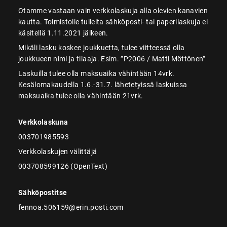
Otamme vastaan vain verkkolaskuja alla olevien kanavien
kautta. Toimistolle tulleita sähköposti- tai paperilaskuja ei
käsitellä 1.11.2021 jälkeen.
Mikäli lasku koskee joukkuetta, tulee viitteessä olla
joukkueen nimi ja tilaaja. Esim. ”P2006 / Matti Möttönen”
Laskuilla tulee olla maksuaika vähintään 14vrk.
Kesälomakaudella 1.6.-31.7. lähetetyissä laskuissa
maksuaika tulee olla vähintään 21vrk.
Verkkolaskuna
003701985593
Verkkolaskujen välittäjä
003708599126 (OpenText)
Sähköpostitse
fennoa.506159@erin.posti.com