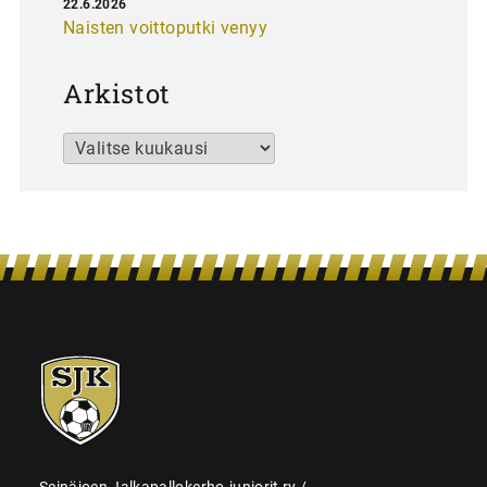
22.6.2026
Naisten voittoputki venyy
Arkistot
Arkistot
SJK-
juniorit
Seinäjoen Jalkapallokerho-juniorit ry /