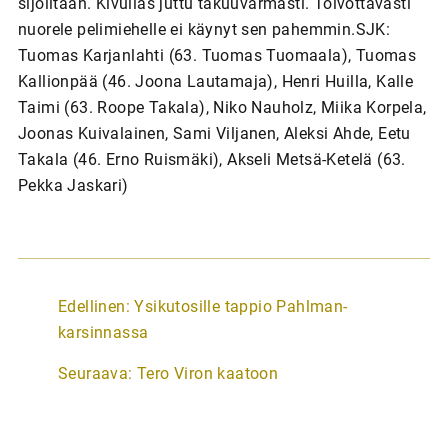
sijoiltaan. Kivulias juttu takuuvarmasti. Toivottavasti
nuorele pelimiehelle ei käynyt sen pahemmin.SJK:
Tuomas Karjanlahti (63. Tuomas Tuomaala), Tuomas
Kallionpää (46. Joona Lautamaja), Henri Huilla, Kalle
Taimi (63. Roope Takala), Niko Nauholz, Miika Korpela,
Joonas Kuivalainen, Sami Viljanen, Aleksi Ahde, Eetu
Takala (46. Erno Ruismäki), Akseli Metsä-Ketelä (63.
Pekka Jaskari)
A
Edellinen:
Ysikutosille tappio Pahlman-
r
karsinnassa
t
Seuraava:
Tero Viron kaatoon
i
k
k