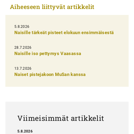
Aiheeseen liittyvät artikkelit
e
l
i
5.8.2026
Naisille tärkeät pisteet elokuun ensimmäisestä
e
n
28.7.2026
Naisille iso pettymys Vaasassa
s
e
13.7.2026
l
Naiset pistejakoon MuSan kanssa
a
u
s
Viimeisimmät artikkelit
5.8.2026