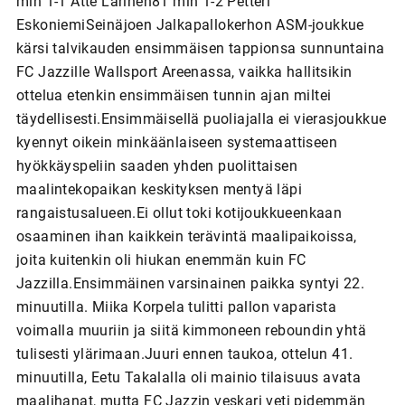
min 1-1 Atte Larinen81 min 1-2 Petteri
EskoniemiSeinäjoen Jalkapallokerhon ASM-joukkue
kärsi talvikauden ensimmäisen tappionsa sunnuntaina
FC Jazzille Wallsport Areenassa, vaikka hallitsikin
ottelua etenkin ensimmäisen tunnin ajan miltei
täydellisesti.Ensimmäisellä puoliajalla ei vierasjoukkue
kyennyt oikein minkäänlaiseen systemaattiseen
hyökkäyspeliin saaden yhden puolittaisen
maalintekopaikan keskityksen mentyä läpi
rangaistusalueen.Ei ollut toki kotijoukkueenkaan
osaaminen ihan kaikkein terävintä maalipaikoissa,
joita kuitenkin oli hiukan enemmän kuin FC
Jazzilla.Ensimmäinen varsinainen paikka syntyi 22.
minuutilla. Miika Korpela tulitti pallon vaparista
voimalla muuriin ja siitä kimmoneen reboundin yhtä
tulisesti ylärimaan.Juuri ennen taukoa, ottelun 41.
minuutilla, Eetu Takalalla oli mainio tilaisuus avata
maalihanat, mutta FC Jazzin veskari veti pidemmän