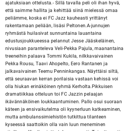
ajatuksiaan ottelusta.- Sillä tavalla peli oli ihan hyvä,
että saimme hallita ja kehittää siinä mielessä omaa
peliämme, koska ei FC Jazz kauheasti yrittänyt
rakentamaan peliään, lisäsi Peltonen.A-junnujen
ryhmästä huilasivat sunnuntaina lauantaina
edustusjoukkueessa pelannut Jesse Jääskeläinen,
nivusiaan paranteleva Veli-Pekka Pajula, maanantaina
treeneihin palaava Tommi Kukila, nilkkavaivainen
Pekka Rousu, Taavi Ahopelto, Eero Rantanen ja
jalkavaivainen Teemu Penninkangas. Näyttäisi siltä,
että seuraavan kerran porilaisia vastaan kehissä voi
olla hiukan erinäköinen ryhmä Kerholta.Pikkuisen
dramatiikkaa otteluun toi FC Jazzin pelaajan
ikävännäköinen loukkaantuminen. Pallo osui suoraan
käteen ja ensivaikutelma oli kyynerluun katkeaminen,
mutta ambulanssimiehistön tutkittua tilanteen
kyseessä saattoikin olla vain luun meneminen