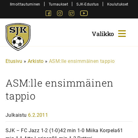
Siirry
|
|
|
Ilmoittautuminen
Turnaukset
SJK-Edustus
Koulutukset
sisältöön
Facebook
Instagram
Twitter
Youtube
Sjk-
Juniorit
Etusivu
»
Arkisto
»
ASM:lle ensimmäinen tappio
ASM:lle ensimmäinen
tappio
Julkaistu
6.2.2011
SJK – FC Jazz 1-2 (1-0)42 min 1-0 Miika Korpela61