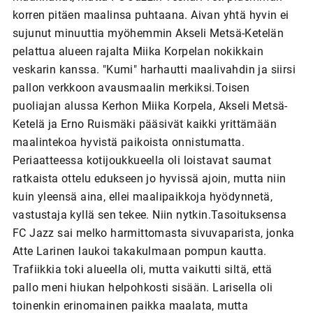
korren pitäen maalinsa puhtaana. Aivan yhtä hyvin ei
sujunut minuuttia myöhemmin Akseli Metsä-Ketelän
pelattua alueen rajalta Miika Korpelan nokikkain
veskarin kanssa. "Kumi" harhautti maalivahdin ja siirsi
pallon verkkoon avausmaalin merkiksi.Toisen
puoliajan alussa Kerhon Miika Korpela, Akseli Metsä-
Ketelä ja Erno Ruismäki pääsivät kaikki yrittämään
maalintekoa hyvistä paikoista onnistumatta.
Periaatteessa kotijoukkueella oli loistavat saumat
ratkaista ottelu edukseen jo hyvissä ajoin, mutta niin
kuin yleensä aina, ellei maalipaikkoja hyödynnetä,
vastustaja kyllä sen tekee. Niin nytkin.Tasoituksensa
FC Jazz sai melko harmittomasta sivuvaparista, jonka
Atte Larinen laukoi takakulmaan pompun kautta.
Trafiikkia toki alueella oli, mutta vaikutti siltä, että
pallo meni hiukan helpohkosti sisään. Larisella oli
toinenkin erinomainen paikka maalata, mutta