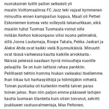
nuorukainen tulitti pallon selkeästi yli
maalin.Voittomaalinsa FC Jazz teki vajaat kymmenen
minuuttia ennen kamppailun loppua. Maali oli Petteri
Eskoniemen komea veto volleystä takanurkkaan, eikä
maaliin tullut Tuomas Tuomaala voinut sille
mitään.Kerhon kokoonpano vilisi nuoria pelimiehiä,
sillä Joona Lautamaja, Roope Takala, Pekka Jaskari ja
Aleksi Ahde ovat kaikki vielä B-junnuikäisiä. Minuutit
ovat tässä vaiheessa kautta kaikille arvokkaita.-
Näissä peleissä saadaan hyviä minuutteja nuorille
pelaajille. Se on kuin laittaisi rahaa pankkiin.
Pelillisesti tehtiin homma hiukan vaikeaksi itsellemme.
Ihan liikaa tuli harhasyöttöjä ja hölmöjäkin virheitä.
Toinen puoliaika oli kuitenkin meiltä talven paras
toinen jakso. Ihan niin paljon emme päässeet laitojen
kautta luomaan tilanteita kuin olisin toivonut, selvitti
joukkueen vastuuvalmentaja, Max Peltonen,