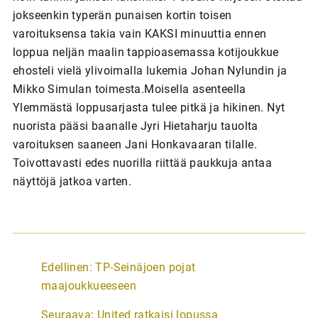
jokseenkin typerän punaisen kortin toisen
varoituksensa takia vain KAKSI minuuttia ennen
loppua neljän maalin tappioasemassa kotijoukkue
ehosteli vielä ylivoimalla lukemia Johan Nylundin ja
Mikko Simulan toimesta.Moisella asenteella
Ylemmästä loppusarjasta tulee pitkä ja hikinen. Nyt
nuorista pääsi baanalle Jyri Hietaharju tauolta
varoituksen saaneen Jani Honkavaaran tilalle.
Toivottavasti edes nuorilla riittää paukkuja antaa
näyttöjä jatkoa varten.
A
Edellinen:
TP-Seinäjoen pojat
r
maajoukkueeseen
t
Seuraava:
United ratkaisi lopussa