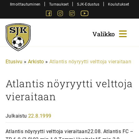
Siirry
|
|
|
Ilmoittautuminen
Turnaukset
SJK-Edustus
Koulutukset
sisältöön
Facebook
Instagram
Twitter
Youtube
Sjk-
Juniorit
Etusivu
»
Arkisto
»
Atlantis nöyryytti velttoja vieraitaan
Atlantis nöyryytti velttoja
vieraitaan
Julkaistu
22.8.1999
Atlantis nöyryytti velttoja vieraitaan22.08. Atlantis FC –