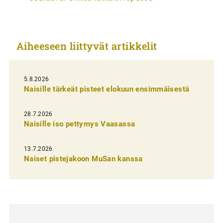
i
k
k
Aiheeseen liittyvät artikkelit
e
l
i
5.8.2026
Naisille tärkeät pisteet elokuun ensimmäisestä
e
n
28.7.2026
Naisille iso pettymys Vaasassa
s
e
13.7.2026
l
Naiset pistejakoon MuSan kanssa
a
u
s