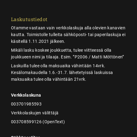
Laskutustiedot
Otamme vastaan vain verkkolaskuja alla olevien kanavien
kautta. Toimistolle tulleita sähköposti- tai paperilaskuja ei
käsitellä 1.11.2021 jälkeen.
Mikäli lasku koskee joukkuetta, tulee viitteessä olla
joukkueen nimi ja tilaaja. Esim. ”P2006 / Matti Möttönen”
Laskuilla tulee olla maksuaika vähintään 14vrk.
Kesälomakaudella 1.6.-31.7. lähetetyissä laskuissa
maksuaika tulee olla vähintään 21vrk.
Verkkolaskuna
003701985593
Verkkolaskujen välittäjä
003708599126 (OpenText)