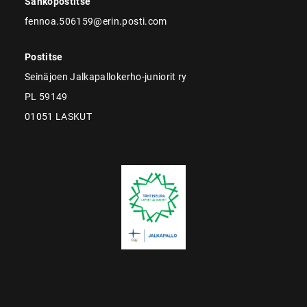
Sähköpostitse
fennoa.506159@erin.posti.com
Postitse
Seinäjoen Jalkapallokerho-juniorit ry
PL 59149
01051 LASKUT