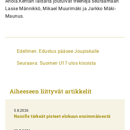
Ahola.Kentän laidalta joutuivat treenejä seuraamaan
Lasse Männikkö, Mikael Muurimäki ja Jarkko Mäki-
Maunus.
A
Edellinen:
Edustus pääsee Joupiskalle
r
Seuraava:
Suomen U17 ulos kisoista
t
i
k
Aiheeseen liittyvät artikkelit
k
e
l
5.8.2026
Naisille tärkeät pisteet elokuun ensimmäisestä
i
e