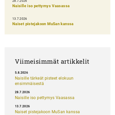
28.7.2026
n
Naisille iso pettymys Vaasassa
s
13.7.2026
e
Naiset pistejakoon MuSan kanssa
l
a
u
s
Viimeisimmät artikkelit
5.8.2026
Naisille tärkeät pisteet elokuun
ensimmäisestä
28.7.2026
Naisille iso pettymys Vaasassa
13.7.2026
Naiset pistejakoon MuSan kanssa