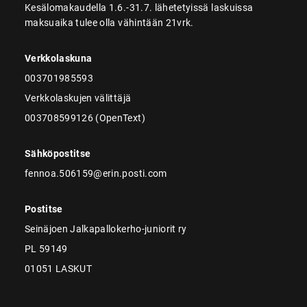
Kesälomakaudella 1.6.-31.7. lähetetyissä laskuissa
maksuaika tulee olla vähintään 21vrk.
Verkkolaskuna
003701985593
Verkkolaskujen välittäjä
003708599126 (OpenText)
Sähköpostitse
fennoa.506159@erin.posti.com
Postitse
Seinäjoen Jalkapallokerho-juniorit ry
PL 59149
01051 LASKUT