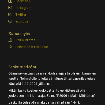
Facebook
Instagram
Twitter
Youtube
Katso myös
Pruukinranta
Seinäjoen leirintäalue
Laskutustiedot
Otamme vastaan vain verkkolaskuja alla olevien kanavien
kautta. Toimistolle tulleita sähköposti- tai paperilaskuja ei
käsitellä 1.11.2021 jälkeen.
Mikäli lasku koskee joukkuetta, tulee viitteessä olla
joukkueen nimi ja tilaaja. Esim. ”P2006 / Matti Möttönen”
Laskuilla tulee olla maksuaika vähintään 14vrk.