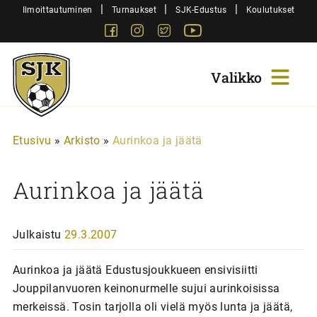
Siirry
|
|
|
Ilmoittautuminen
Turnaukset
SJK-Edustus
Koulutukset
sisältöön
Facebook
Instagram
Twitter
Youtube
Sjk-
Juniorit
Etusivu
»
Arkisto
»
Aurinkoa ja jäätä
Aurinkoa ja jäätä
Julkaistu
29.3.2007
Aurinkoa ja jäätä Edustusjoukkueen ensivisiitti
Jouppilanvuoren keinonurmelle sujui aurinkoisissa
merkeissä. Tosin tarjolla oli vielä myös lunta ja jäätä,