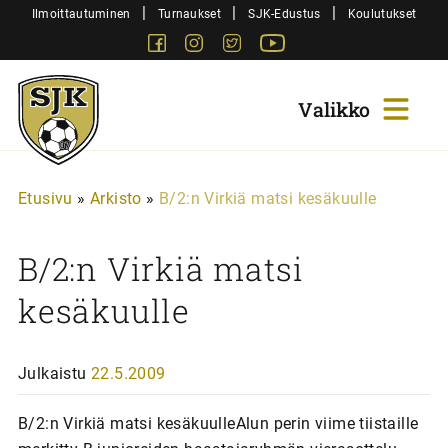
Siirry
|
|
|
Ilmoittautuminen
Turnaukset
SJK-Edustus
Koulutukset
sisältöön
Facebook
Instagram
Twitter
Youtube
Sjk-
Juniorit
Etusivu
»
Arkisto
»
B/2:n Virkiä matsi kesäkuulle
B/2:n Virkiä matsi
kesäkuulle
Julkaistu
22.5.2009
B/2:n Virkiä matsi kesäkuulleAlun perin viime tiistaille