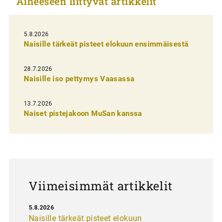
Aiheeseen liittyvät artikkelit
k
e
l
5.8.2026
Naisille tärkeät pisteet elokuun ensimmäisestä
i
e
28.7.2026
n
Naisille iso pettymys Vaasassa
s
13.7.2026
e
Naiset pistejakoon MuSan kanssa
l
a
u
s
Viimeisimmät artikkelit
5.8.2026
Naisille tärkeät pisteet elokuun