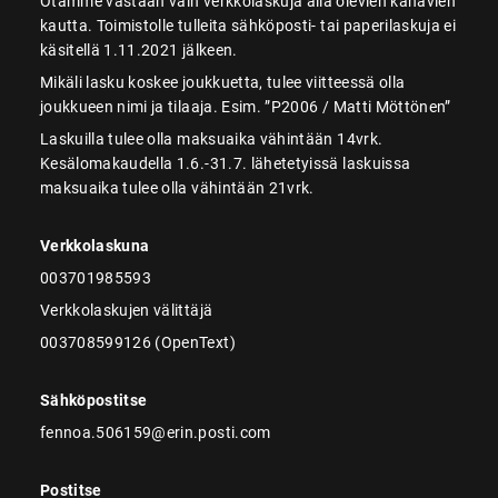
Otamme vastaan vain verkkolaskuja alla olevien kanavien
kautta. Toimistolle tulleita sähköposti- tai paperilaskuja ei
käsitellä 1.11.2021 jälkeen.
Mikäli lasku koskee joukkuetta, tulee viitteessä olla
joukkueen nimi ja tilaaja. Esim. ”P2006 / Matti Möttönen”
Laskuilla tulee olla maksuaika vähintään 14vrk.
Kesälomakaudella 1.6.-31.7. lähetetyissä laskuissa
maksuaika tulee olla vähintään 21vrk.
Verkkolaskuna
003701985593
Verkkolaskujen välittäjä
003708599126 (OpenText)
Sähköpostitse
fennoa.506159@erin.posti.com
Postitse