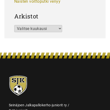
Naisten voittoputki venyy
Arkistot
Arkistot
SJK-
juniorit
Seinäjoen Jalkapallokerho-juniorit ry /