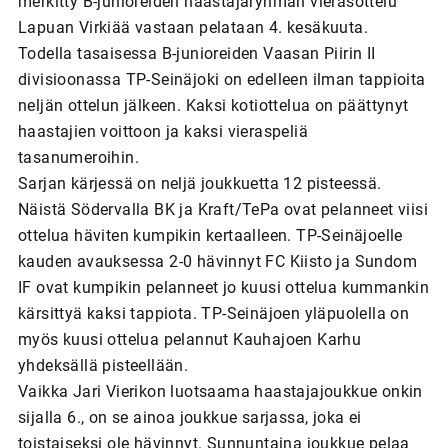
merkitty B-junioreiden haastajaryhmän vierasottelu
Lapuan Virkiää vastaan pelataan 4. kesäkuuta.
Todella tasaisessa B-junioreiden Vaasan Piirin II
divisioonassa TP-Seinäjoki on edelleen ilman tappioita
neljän ottelun jälkeen. Kaksi kotiottelua on päättynyt
haastajien voittoon ja kaksi vieraspeliä
tasanumeroihin.
Sarjan kärjessä on neljä joukkuetta 12 pisteessä.
Näistä Södervalla BK ja Kraft/TePa ovat pelanneet viisi
ottelua häviten kumpikin kertaalleen. TP-Seinäjoelle
kauden avauksessa 2-0 hävinnyt FC Kiisto ja Sundom
IF ovat kumpikin pelanneet jo kuusi ottelua kummankin
kärsittyä kaksi tappiota. TP-Seinäjoen yläpuolella on
myös kuusi ottelua pelannut Kauhajoen Karhu
yhdeksällä pisteellään.
Vaikka Jari Vierikon luotsaama haastajajoukkue onkin
sijalla 6., on se ainoa joukkue sarjassa, joka ei
toistaiseksi ole hävinnyt. Sunnuntaina joukkue pelaa