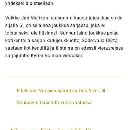
yhdeksällä pisteellään.
Vaikka Jari Vierikon luotsaama haastajajoukkue onkin
sijalla 6., on se ainoa joukkue sarjassa, joka ei
toistaiseksi ole hävinnyt. Sunnuntaina joukkue pelaa
kotikentällä sarjan kärkijoukkuetta, Södervalla BK:ta,
vastaan kotikentällä ja tiistaina on edessä vierasreissu
sarjajumbo Kyrön Voiman vieraaksi.
A
Edellinen:
Vuosien saatossa Osa 6 vol. III
r
Seuraava:
Uusi tuttavuus vastassa
t
i
k