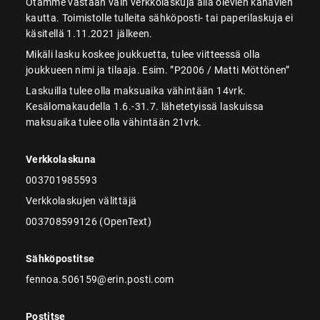
Otamme vastaan vain verkkolaskuja alla olevien kanavien
kautta. Toimistolle tulleita sähköposti- tai paperilaskuja ei
käsitellä 1.11.2021 jälkeen.
Mikäli lasku koskee joukkuetta, tulee viitteessä olla
joukkueen nimi ja tilaaja. Esim. ”P2006 / Matti Möttönen”
Laskuilla tulee olla maksuaika vähintään 14vrk.
Kesälomakaudella 1.6.-31.7. lähetetyissä laskuissa
maksuaika tulee olla vähintään 21vrk.
Verkkolaskuna
003701985593
Verkkolaskujen välittäjä
003708599126 (OpenText)
Sähköpostitse
fennoa.506159@erin.posti.com
Postitse