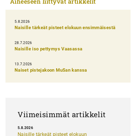
Aiheeseen liittyvät artikkelit
k
e
l
5.8.2026
Naisille tärkeät pisteet elokuun ensimmäisestä
i
e
28.7.2026
n
Naisille iso pettymys Vaasassa
s
13.7.2026
e
Naiset pistejakoon MuSan kanssa
l
a
u
s
Viimeisimmät artikkelit
5.8.2026
Naisille tärkeät pisteet elokuun