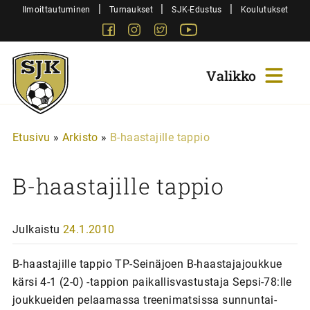
Siirry
|
|
|
Ilmoittautuminen
Turnaukset
SJK-Edustus
Koulutukset
sisältöön
Facebook
Instagram
Twitter
Youtube
Sjk-
Juniorit
Etusivu
»
Arkisto
»
B-haastajille tappio
B-haastajille tappio
Julkaistu
24.1.2010
B-haastajille tappio TP-Seinäjoen B-haastajajoukkue
kärsi 4-1 (2-0) -tappion paikallisvastustaja Sepsi-78:lle
joukkueiden pelaamassa treenimatsissa sunnuntai-