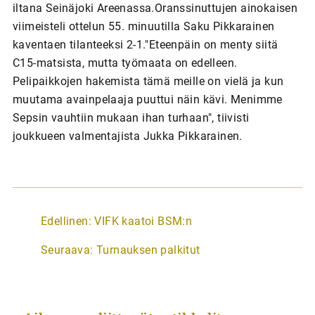
iltana Seinäjoki Areenassa.Oranssinuttujen ainokaisen
viimeisteli ottelun 55. minuutilla Saku Pikkarainen
kaventaen tilanteeksi 2-1."Eteenpäin on menty siitä
C15-matsista, mutta työmaata on edelleen.
Pelipaikkojen hakemista tämä meille on vielä ja kun
muutama avainpelaaja puuttui näin kävi. Menimme
Sepsin vauhtiin mukaan ihan turhaan", tiivisti
joukkueen valmentajista Jukka Pikkarainen.
A
Edellinen:
VIFK kaatoi BSM:n
r
Seuraava:
Turnauksen palkitut
t
i
k