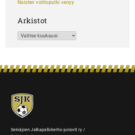
Naisten voittoputki venyy
Arkistot
Arkistot
SJK-
juniorit
Seinäjoen Jalkapallokerho-juniorit ry /