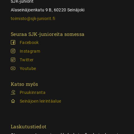
SJK-juniorit
Alaseinäjoenkatu 9 B, 60220 Seinäjoki
toimisto@sjk-juniorit.fi
Seuraa SJK-junioreita somessa
Facebook
Instagram
Twitter
Youtube
Katso myös
Pruukinranta
Seinäjoen leirintäalue
Laskutustiedot