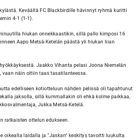
ylästä. Keväällä FC Blackbirdille hävinnyt ryhmä kuritti
emin 4-1 (1-1).
nuutilla hiukan onnekkaastikin, sillä pallo kimposi 16
nneen Aapo Metsä-Ketelän päästä yli hiukan liian
ta hyökkäyksestä. Jaakko Vihanta pelasi Joona Niemelän
, vaan näin oltiin taas tasatilanteessa.
tta edelliseen kotiotteluun nähden pelissä oli tapahtunut
 ekalla jaksolla, sillä kummallakin oli ehkä kolme paikkaa,
 kakkosvalmentaja, Jukka Metsä-Ketelä.
an ratkaisten ottelun edukseen.
 oikealla laidalla ja "Jaskan" keskitys tavoitti luukulta