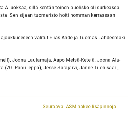
a A-luokkaa, sillä kentän toinen puolisko oli surkeassa
sta. Sen sijaan tuomaristo hoiti homman kerrassaan
maajoukkueeseen valitut Elias Ahde ja Tuomas Lähdesmäki
imell), Joona Lautamaja, Aapo Metsä-Ketelä, Joona Ala-
ita (70. Panu leppä), Jesse Sarajärvi, Janne Tuohisaari,
Seuraava:
ASM hakee lisäpinnoja