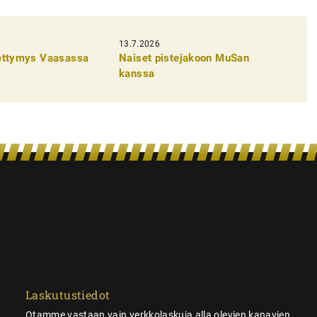
13.7.2026
pettymys Vaasassa
Naiset pistejakoon MuSan
kanssa
Laskutustiedot
Otamme vastaan vain verkkolaskuja alla olevien kanavien