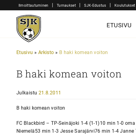
Siirry
|
|
|
Ilmoittautuminen
Turnaukset
SJK-Edustus
Koulutukset
sisältöön
Sjk-
ETUSIVU
Juniorit
Etusivu
»
Arkisto
»
B haki komean voiton
B haki komean voiton
Julkaistu
21.8.2011
B haki komean voiton
FC Blackbird – TP-Seinäjoki 1-4 (1-1)10 min 1-0 om
Niemelä53 min 1-3 Jesse Sarajärvi76 min 1-4 Janne 