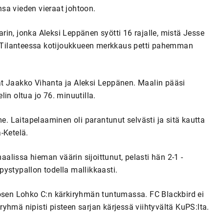
sa vieden vieraat johtoon.
in, jonka Aleksi Leppänen syötti 16 rajalle, mistä Jesse
n. Tilanteessa kotijoukkueen merkkaus petti pahemman
t Jaakko Vihanta ja Aleksi Leppänen. Maalin pääsi
in oltua jo 76. minuutilla.
 Laitapelaaminen oli parantunut selvästi ja sitä kautta
-Ketelä.
lissa hieman väärin sijoittunut, pelasti hän 2-1 -
ystypallon todella mallikkaasti.
kösen Lohko C:n kärkiryhmän tuntumassa. FC Blackbird ei
yhmä nipisti pisteen sarjan kärjessä viihtyvältä KuPS:lta.