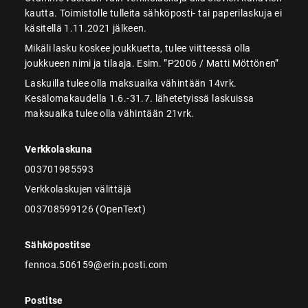
kautta. Toimistolle tulleita sähköposti- tai paperilaskuja ei
käsitellä 1.11.2021 jälkeen.
Mikäli lasku koskee joukkuetta, tulee viitteessä olla
joukkueen nimi ja tilaaja. Esim. ”P2006 / Matti Möttönen”
Laskuilla tulee olla maksuaika vähintään 14vrk.
Kesälomakaudella 1.6.-31.7. lähetetyissä laskuissa
maksuaika tulee olla vähintään 21vrk.
Verkkolaskuna
003701985593
Verkkolaskujen välittäjä
003708599126 (OpenText)
Sähköpostitse
fennoa.506159@erin.posti.com
Postitse