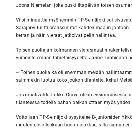
Joona Niemelän, joka puski iltapäivän toisen osuman
Viisi minuuttia myöhemmin TP-Seinäjoki sai sivuvapar
Sarajärvi tulitti oranssinutut kahden maalin johtoo
kerran ja näin vieraat jatkoivat pelin hallintaa.
Toisen puoliajan kolmannen vierasmaalin rakenteliva
viimeistelemään lähietäisyydeltä Janne Tuohisaari pel
– Toinen puoliaika oli enemmän meidän hallintaamme.
saimmekin luotua koko joukon tilanteita, kehui Metsä
Jos maalivahti Jarkko Orava olikin ensimmäisessä maa
tilanteessa todella pahan paikan ottaen myös yhden p
Voitollaan TP-Seinäjoki pysyttelee B-junioreiden Yk
muuten ole ollenkaan huono joukkue, sillä samainen r