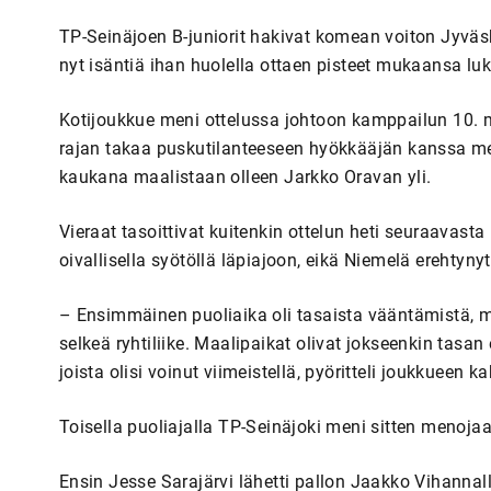
TP-Seinäjoen B-juniorit hakivat komean voiton Jyväsk
nyt isäntiä ihan huolella ottaen pisteet mukaansa luk
Kotijoukkue meni ottelussa johtoon kamppailun 10. mi
rajan takaa puskutilanteeseen hyökkääjän kanssa me
kaukana maalistaan olleen Jarkko Oravan yli.
Vieraat tasoittivat kuitenkin ottelun heti seuraavas
oivallisella syötöllä läpiajoon, eikä Niemelä erehtynyt
– Ensimmäinen puoliaika oli tasaista vääntämistä, mu
selkeä ryhtiliike. Maalipaikat olivat jokseenkin tasan
joista olisi voinut viimeistellä, pyöritteli joukkueen
Toisella puoliajalla TP-Seinäjoki meni sitten menoja
Ensin Jesse Sarajärvi lähetti pallon Jaakko Vihannalle