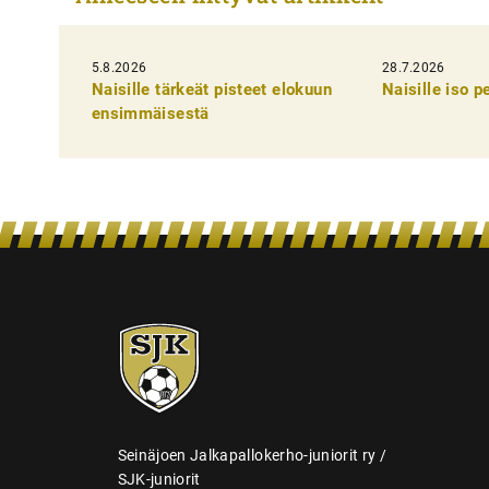
i
k
5.8.2026
k
28.7.2026
Naisille tärkeät pisteet elokuun
Naisille iso 
e
ensimmäisestä
l
i
e
n
s
e
SJK-
l
juniorit
a
u
s
Seinäjoen Jalkapallokerho-juniorit ry /
SJK-juniorit