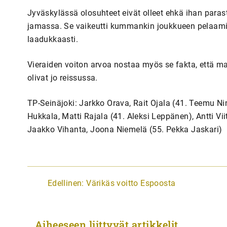
Jyväskylässä olosuhteet eivät olleet ehkä ihan parast
jamassa. Se vaikeutti kummankin joukkueen pelaami
laadukkaasti.
Vieraiden voiton arvoa nostaa myös se fakta, että 
olivat jo reissussa.
TP-Seinäjoki: Jarkko Orava, Rait Ojala (41. Teemu N
Hukkala, Matti Rajala (41. Aleksi Leppänen), Antti Vi
Jaakko Vihanta, Joona Niemelä (55. Pekka Jaskari)
A
Edellinen:
Värikäs voitto Espoosta
r
t
Aiheeseen liittyvät artikkelit