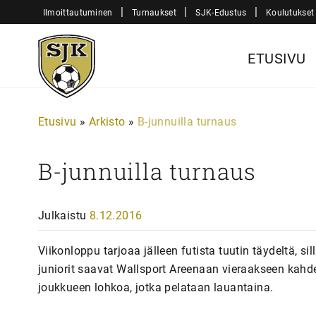
Siirry
|
|
|
Ilmoittautuminen
Turnaukset
SJK-Edustus
Koulutukset
sisältöön
Sjk-
ETUSIVU
Juniorit
Etusivu
»
Arkisto
»
B-junnuilla turnaus
B-junnuilla turnaus
Julkaistu
8.12.2016
Viikonloppu tarjoaa jälleen futista tuutin täydeltä, s
juniorit saavat Wallsport Areenaan vieraakseen kah
joukkueen lohkoa, jotka pelataan lauantaina.