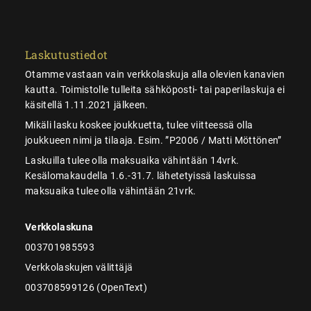
Laskutustiedot
Otamme vastaan vain verkkolaskuja alla olevien kanavien
kautta. Toimistolle tulleita sähköposti- tai paperilaskuja ei
käsitellä 1.11.2021 jälkeen.
Mikäli lasku koskee joukkuetta, tulee viitteessä olla
joukkueen nimi ja tilaaja. Esim. ”P2006 / Matti Möttönen”
Laskuilla tulee olla maksuaika vähintään 14vrk.
Kesälomakaudella 1.6.-31.7. lähetetyissä laskuissa
maksuaika tulee olla vähintään 21vrk.
Verkkolaskuna
003701985593
Verkkolaskujen välittäjä
003708599126 (OpenText)