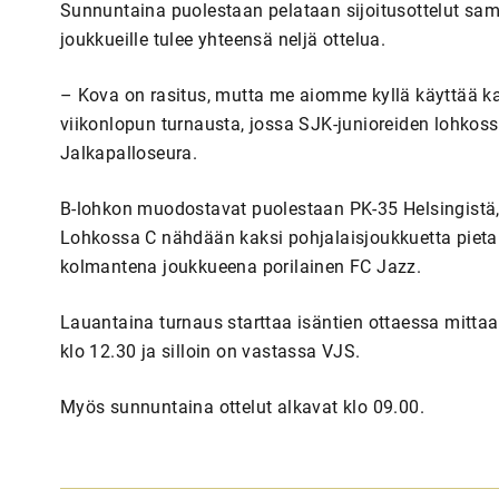
Sunnuntaina puolestaan pelataan sijoitusottelut sam
joukkueille tulee yhteensä neljä ottelua.
– Kova on rasitus, mutta me aiomme kyllä käyttää k
viikonlopun turnausta, jossa SJK-junioreiden lohkos
Jalkapalloseura.
B-lohkon muodostavat puolestaan PK-35 Helsingistä,
Lohkossa C nähdään kaksi pohjalaisjoukkuetta pieta
kolmantena joukkueena porilainen FC Jazz.
Lauantaina turnaus starttaa isäntien ottaessa mittaa 
klo 12.30 ja silloin on vastassa VJS.
Myös sunnuntaina ottelut alkavat klo 09.00.