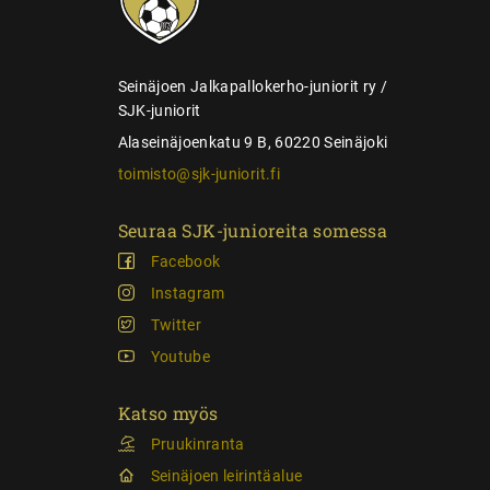
a
u
s
Seinäjoen Jalkapallokerho-juniorit ry /
SJK-juniorit
Alaseinäjoenkatu 9 B, 60220 Seinäjoki
toimisto@sjk-juniorit.fi
Seuraa SJK-junioreita somessa
Facebook
Instagram
Twitter
Youtube
Katso myös
Pruukinranta
Seinäjoen leirintäalue