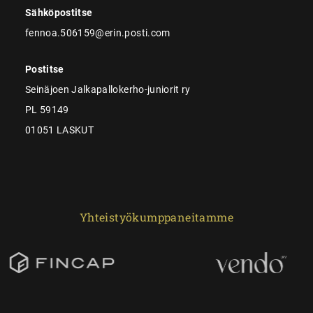
Sähköpostitse
fennoa.506159@erin.posti.com
Postitse
Seinäjoen Jalkapallokerho-juniorit ry
PL 59149
01051 LASKUT
Yhteistyökumppaneitamme