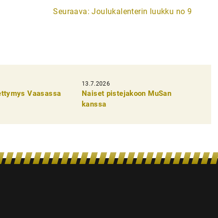
Seuraava:
Joulukalenterin luukku no 9
13.7.2026
pettymys Vaasassa
Naiset pistejakoon MuSan
kanssa