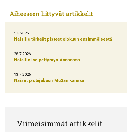
k
Aiheeseen liittyvät artikkelit
e
l
i
5.8.2026
Naisille tärkeät pisteet elokuun ensimmäisestä
e
n
28.7.2026
Naisille iso pettymys Vaasassa
s
e
13.7.2026
l
Naiset pistejakoon MuSan kanssa
a
u
s
Viimeisimmät artikkelit