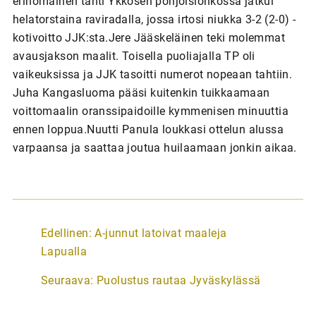
erinomainen tahti Ykkösen pohjoislohkossa jatkui
helatorstaina raviradalla, jossa irtosi niukka 3-2 (2-0) -
kotivoitto JJK:sta.Jere Jääskeläinen teki molemmat
avausjakson maalit. Toisella puoliajalla TP oli
vaikeuksissa ja JJK tasoitti numerot nopeaan tahtiin.
Juha Kangasluoma pääsi kuitenkin tuikkaamaan
voittomaalin oranssipaidoille kymmenisen minuuttia
ennen loppua.Nuutti Panula loukkasi ottelun alussa
varpaansa ja saattaa joutua huilaamaan jonkin aikaa.
A
Edellinen:
A-junnut latoivat maaleja
r
Lapualla
t
Seuraava:
Puolustus rautaa Jyväskylässä
i
k