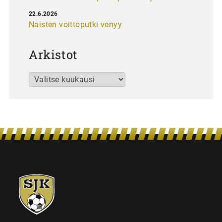
22.6.2026
Naisten voittoputki venyy
Arkistot
Arkistot
SJK-
juniorit