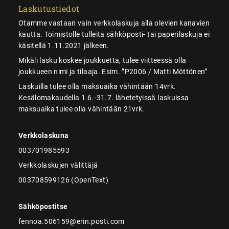
Laskutustiedot
Otamme vastaan vain verkkolaskuja alla olevien kanavien
kautta. Toimistolle tulleita sähköposti- tai paperilaskuja ei
käsitellä 1.11.2021 jälkeen.
Mikäli lasku koskee joukkuetta, tulee viitteessä olla
joukkueen nimi ja tilaaja. Esim. ”P2006 / Matti Möttönen”
Laskuilla tulee olla maksuaika vähintään 14vrk.
Kesälomakaudella 1.6.-31.7. lähetetyissä laskuissa
maksuaika tulee olla vähintään 21vrk.
Verkkolaskuna
003701985593
Verkkolaskujen välittäjä
003708599126 (OpenText)
Sähköpostitse
fennoa.506159@erin.posti.com