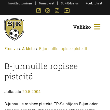
Siirry
|
|
|
Ilmoittautuminen
Turnaukset
SJK-Edustus
Koulutukset
sisältöön
Facebook
Instagram
Twitter
Youtube
Sjk-
Juniorit
Etusivu
»
Arkisto
»
B-junnuille ropisee pisteitä
B-junnuille ropisee
pisteitä
Julkaistu
20.5.2004
B-junnuille ropisee pisteitä TP-Seinäjoen B-juniorien