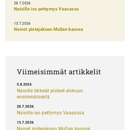
e
28.7.2026
n
Naisille iso pettymys Vaasassa
s
13.7.2026
e
Naiset pistejakoon MuSan kanssa
l
a
u
s
Viimeisimmät artikkelit
5.8.2026
Naisille tärkeät pisteet elokuun
ensimmäisestä
28.7.2026
Naisille iso pettymys Vaasassa
13.7.2026
Naiset pistejakoon MuSan kanssa