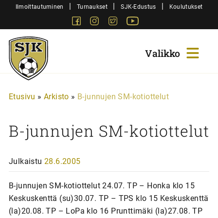
Siirry
|
|
|
Ilmoittautuminen
Turnaukset
SJK-Edustus
Koulutukset
sisältöön
Facebook
Instagram
Twitter
Youtube
Sjk-
Juniorit
Etusivu
»
Arkisto
»
B-junnujen SM-kotiottelut
B-junnujen SM-kotiottelut
Julkaistu
28.6.2005
B-junnujen SM-kotiottelut 24.07. TP – Honka klo 15
Keskuskenttä (su)30.07. TP – TPS klo 15 Keskuskenttä
(la)20.08. TP – LoPa klo 16 Prunttimäki (la)27.08. TP