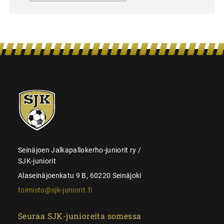
SJK-
juniorit
Seinäjoen Jalkapallokerho-juniorit ry /
SJK-juniorit
Alaseinäjoenkatu 9 B, 60220 Seinäjoki
toimisto@sjk-juniorit.fi
Seuraa SJK-junioreita somessa