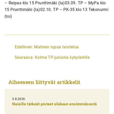
– Reipas klo 15 Prunttimäki (la)03.09. TP – MyPa klo
15 Prunttimäki (la)02.10. TP – PK-35 klo 13 Tekonurmi
(su)
A
Edellinen:
Malinen lupaa taistelua
r
Seuraava:
Kolme TP-junioria kykyleirille
t
i
k
Aiheeseen liittyvät artikkelit
k
e
l
5.8.2026
Naisille tärkeät pisteet elokuun ensimmäisestä
i