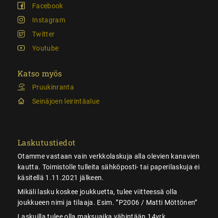
Facebook
Instagram
Twitter
Youtube
Katso myös
Pruukinranta
Seinäjoen leirintäalue
Laskutustiedot
Otamme vastaan vain verkkolaskuja alla olevien kanavien
kautta. Toimistolle tulleita sähköposti- tai paperilaskuja ei
käsitellä 1.11.2021 jälkeen.
Mikäli lasku koskee joukkuetta, tulee viitteessä olla
joukkueen nimi ja tilaaja. Esim. ”P2006 / Matti Möttönen”
Laskuilla tulee olla maksuaika vähintään 14vrk.