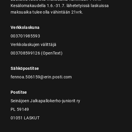
Kesälomakaudella 1.6.-31.7. lähetetyissä laskuissa
maksuaika tulee olla vähintään 21vrk.
Verkkolaskuna
003701985593
Verkkolaskujen välittäjä
003708599126 (OpenText)
Sähköpostitse
fennoa.506159@erin.posti.com
Postitse
Seinäjoen Jalkapallokerho-juniorit ry
PL 59149
01051 LASKUT