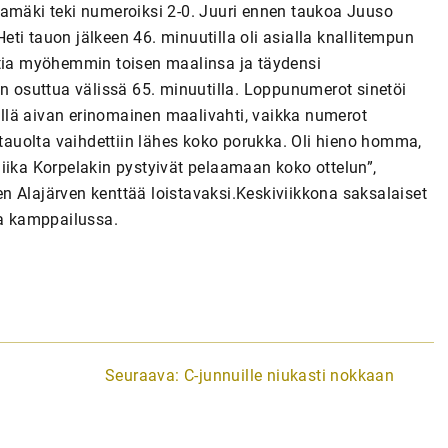
kamäki teki numeroiksi 2-0. Juuri ennen taukoa Juuso
ti tauon jälkeen 46. minuutilla oli asialla knallitempun
ttia myöhemmin toisen maalinsa ja täydensi
osuttua välissä 65. minuutilla. Loppunumerot sinetöi
kyllä aivan erinomainen maalivahti, vaikka numerot
 tauolta vaihdettiin lähes koko porukka. Oli hieno homma,
iika Korpelakin pystyivät pelaamaan koko ottelun”,
n Alajärven kenttää loistavaksi.Keskiviikkona saksalaiset
sa kamppailussa.
Seuraava:
C-junnuille niukasti nokkaan