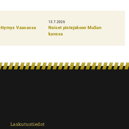
13.7.2026
pettymys Vaasassa
Naiset pistejakoon MuSan
kanssa
Laskutustiedot