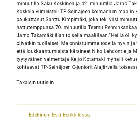
minuutilla Saku Koskinen ja 42. minuutilla Jarno Ta
Koskela viimeisteli TP-Seinäjoen kolmannen maalin.He
paukuttanut Santtu Kimpimäki, joka teki viisi minuu
hattutemppunsa 70. minuutilla Teemu Penninkankaan 
Jarno Takamäki illan toisella maalillaan.”Heillä oli 
olivatkin tuollaiset. Me onnistuimme todella hyvin ja
että loukkaantumisista kärsineet Niko Lehdontie ja M
tyytyväinen valmentaja Keijo Kotamäki myhäili kehue
kohtaavat TP-Seinäjoen C-juniorit Alajärvellä toises
Takaisin uutisiin
A
Edellinen:
Eski Eerikkilässä
r
t