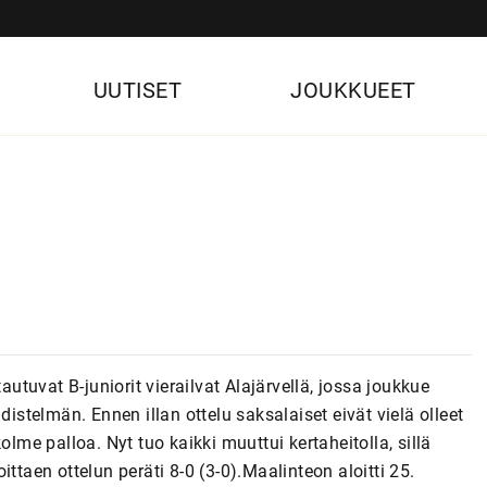
UUTISET
JOUKKUEET
tuvat B-juniorit vierailvat Alajärvellä, jossa joukkue
telmän. Ennen illan ottelu saksalaiset eivät vielä olleet
olme palloa. Nyt tuo kaikki muuttui kertaheitolla, sillä
ttaen ottelun peräti 8-0 (3-0).Maalinteon aloitti 25.