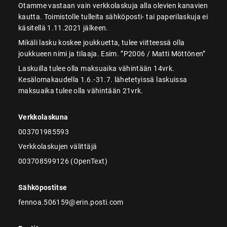
Otamme vastaan vain verkkolaskuja alla olevien kanavien
kautta. Toimistolle tulleita sähköposti- tai paperilaskuja ei
käsitellä 1.11.2021 jälkeen.
Mikäli lasku koskee joukkuetta, tulee viitteessä olla
joukkueen nimi ja tilaaja. Esim. ”P2006 / Matti Möttönen”
Laskuilla tulee olla maksuaika vähintään 14vrk.
Kesälomakaudella 1.6.-31.7. lähetetyissä laskuissa
maksuaika tulee olla vähintään 21vrk.
Verkkolaskuna
003701985593
Verkkolaskujen välittäjä
003708599126 (OpenText)
Sähköpostitse
fennoa.506159@erin.posti.com