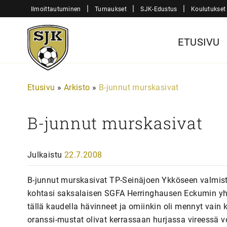
Siirry
|
|
|
Ilmoittautuminen
Turnaukset
SJK-Edustus
Koulutukset
sisältöön
Sjk-
ETUSIVU
Juniorit
Etusivu
»
Arkisto
»
B-junnut murskasivat
B-junnut murskasivat
Julkaistu
22.7.2008
B-junnut murskasivat TP-Seinäjoen Ykköseen valmistau
kohtasi saksalaisen SGFA Herringhausen Eckumin yhdis
tällä kaudella hävinneet ja omiinkin oli mennyt vain k
oranssi-mustat olivat kerrassaan hurjassa vireessä voi