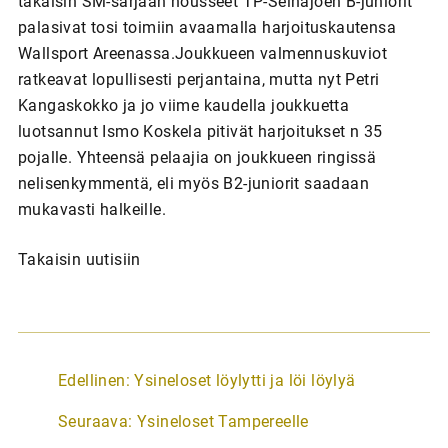
takaisin SM-sarjaan nousseet TP-Seinäjoen B-juniorit
palasivat tosi toimiin avaamalla harjoituskautensa
Wallsport Areenassa.Joukkueen valmennuskuviot
ratkeavat lopullisesti perjantaina, mutta nyt Petri
Kangaskokko ja jo viime kaudella joukkuetta
luotsannut Ismo Koskela pitivät harjoitukset n 35
pojalle. Yhteensä pelaajia on joukkueen ringissä
nelisenkymmentä, eli myös B2-juniorit saadaan
mukavasti halkeille.
Takaisin uutisiin
A
Edellinen:
Ysineloset löylytti ja löi löylyä
r
Seuraava:
Ysineloset Tampereelle
t