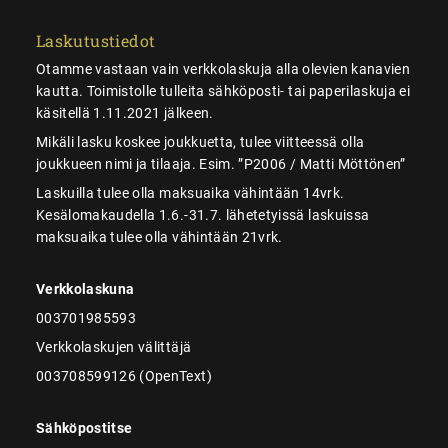
Laskutustiedot
Otamme vastaan vain verkkolaskuja alla olevien kanavien
kautta. Toimistolle tulleita sähköposti- tai paperilaskuja ei
käsitellä 1.11.2021 jälkeen.
Mikäli lasku koskee joukkuetta, tulee viitteessä olla
joukkueen nimi ja tilaaja. Esim. ”P2006 / Matti Möttönen”
Laskuilla tulee olla maksuaika vähintään 14vrk.
Kesälomakaudella 1.6.-31.7. lähetetyissä laskuissa
maksuaika tulee olla vähintään 21vrk.
Verkkolaskuna
003701985593
Verkkolaskujen välittäjä
003708599126 (OpenText)
Sähköpostitse