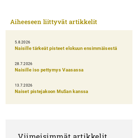
i
k
Aiheeseen liittyvät artikkelit
k
e
l
5.8.2026
Naisille tärkeät pisteet elokuun ensimmäisestä
i
e
28.7.2026
n
Naisille iso pettymys Vaasassa
s
13.7.2026
e
Naiset pistejakoon MuSan kanssa
l
a
u
s
Viimeisimmät artikkelit