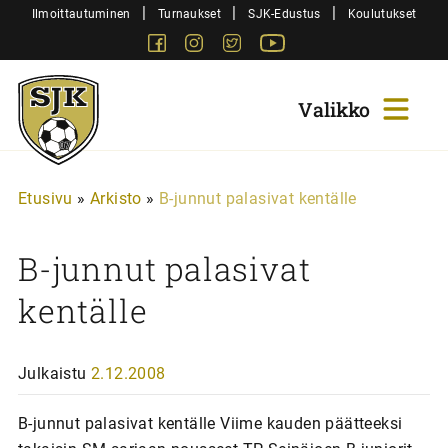
Siirry
|
|
|
Ilmoittautuminen
Turnaukset
SJK-Edustus
Koulutukset
sisältöön
Facebook
Instagram
Twitter
Youtube
Sjk-
Juniorit
Etusivu
»
Arkisto
»
B-junnut palasivat kentälle
B-junnut palasivat
kentälle
Julkaistu
2.12.2008
B-junnut palasivat kentälle Viime kauden päätteeksi