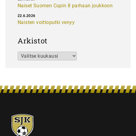
Naiset Suomen Cupin 8 parhaan joukkoon
22.6.2026
Naisten voittoputki venyy
Arkistot
Arkistot
SJK-
juniorit