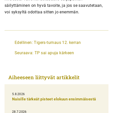
säilyttäminen on hyvä tavoite, ja jos se saavutetaan,
voi syksyltä odottaa sitten jo enemmän.
A
Edellinen:
Tigers-turnaus 12. kerran
r
Seuraava:
TP sai apuja kärkeen
t
i
k
Aiheeseen liittyvät artikkelit
k
e
l
5.8.2026
Naisille tärkeät pisteet elokuun ensimmäisestä
i
e
28.7.2026