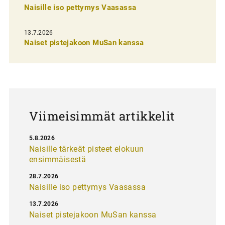
n
Naisille iso pettymys Vaasassa
s
13.7.2026
e
Naiset pistejakoon MuSan kanssa
l
a
u
s
Viimeisimmät artikkelit
5.8.2026
Naisille tärkeät pisteet elokuun
ensimmäisestä
28.7.2026
Naisille iso pettymys Vaasassa
13.7.2026
Naiset pistejakoon MuSan kanssa