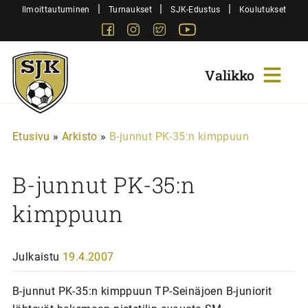
Siirry
|
|
|
Ilmoittautuminen
Turnaukset
SJK-Edustus
Koulutukset
sisältöön
Facebook
Instagram
Twitter
Youtube
Sjk-
Juniorit
Etusivu
»
Arkisto
»
B-junnut PK-35:n kimppuun
B-junnut PK-35:n
kimppuun
Julkaistu
19.4.2007
B-junnut PK-35:n kimppuun TP-Seinäjoen B-juniorit