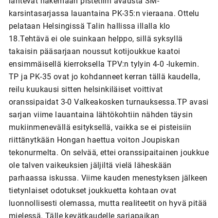
lähtevät hakemaan pistetilin avausta SM-
karsintasarjassa lauantaina PK-35:n vieraana. Ottelu
pelataan Helsingissä Talin hallissa illalla klo
18.Tehtävä ei ole suinkaan helppo, sillä syksyllä
takaisin pääsarjaan noussut kotijoukkue kaatoi
ensimmäisellä kierroksella TPV:n tylyin 4-0 -lukemin.
TP ja PK-35 ovat jo kohdanneet kerran tällä kaudella,
reilu kuukausi sitten helsinkiläiset voittivat
oranssipaidat 3-0 Valkeakosken turnauksessa.TP avasi
sarjan viime lauantaina lähtökohtiin nähden täysin
mukiinmenevällä esityksellä, vaikka se ei pisteisiin
riittänytkään Hongan haettua voiton Joupiskan
tekonurmelta. On selvää, ettei oranssipaitainen joukkue
ole talven vaikeuksien jäljiltä vielä läheskään
parhaassa iskussa. Viime kauden menestyksen jälkeen
tietynlaiset odotukset joukkuetta kohtaan ovat
luonnollisesti olemassa, mutta realiteetit on hyvä pitää
mielessä. Tälle kevätkaudelle sarjapaikan