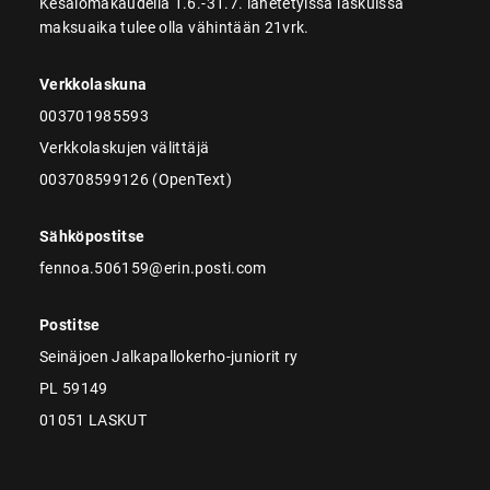
Kesälomakaudella 1.6.-31.7. lähetetyissä laskuissa
maksuaika tulee olla vähintään 21vrk.
Verkkolaskuna
003701985593
Verkkolaskujen välittäjä
003708599126 (OpenText)
Sähköpostitse
fennoa.506159@erin.posti.com
Postitse
Seinäjoen Jalkapallokerho-juniorit ry
PL 59149
01051 LASKUT