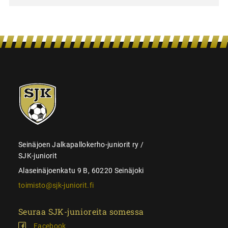
SJK-
juniorit
Seinäjoen Jalkapallokerho-juniorit ry /
SJK-juniorit
Alaseinäjoenkatu 9 B, 60220 Seinäjoki
toimisto@sjk-juniorit.fi
Seuraa SJK-junioreita somessa
Facebook