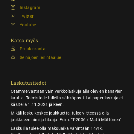
Instagram
Twitter
Youtube
Katso myös
Pruukinranta
Seinäjoen leirintäalue
Laskutustiedot
Otamme vastaan vain verkkolaskuja alla olevien kanavien
kautta. Toimistolle tulleita sähköposti- tai paperilaskuja ei
käsitellä 1.11.2021 jälkeen.
Mikäli lasku koskee joukkuetta, tulee viitteessä olla
joukkueen nimi ja tilaaja. Esim. ”P2006 / Matti Möttönen”
Laskuilla tulee olla maksuaika vähintään 14vrk.