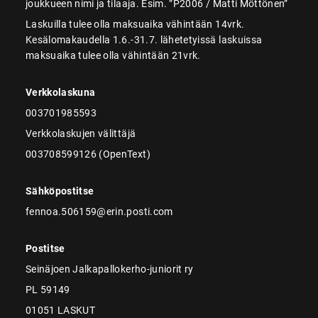
joukkueen nimi ja tilaaja. Esim. ”P2006 / Matti Möttönen”
Laskuilla tulee olla maksuaika vähintään 14vrk.
Kesälomakaudella 1.6.-31.7. lähetetyissä laskuissa
maksuaika tulee olla vähintään 21vrk.
Verkkolaskuna
003701985593
Verkkolaskujen välittäjä
003708599126 (OpenText)
Sähköpostitse
fennoa.506159@erin.posti.com
Postitse
Seinäjoen Jalkapallokerho-juniorit ry
PL 59149
01051 LASKUT