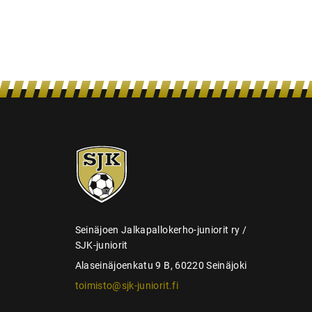
s
SJK-
juniorit
Seinäjoen Jalkapallokerho-juniorit ry /
SJK-juniorit
Alaseinäjoenkatu 9 B, 60220 Seinäjoki
toimisto@sjk-juniorit.fi