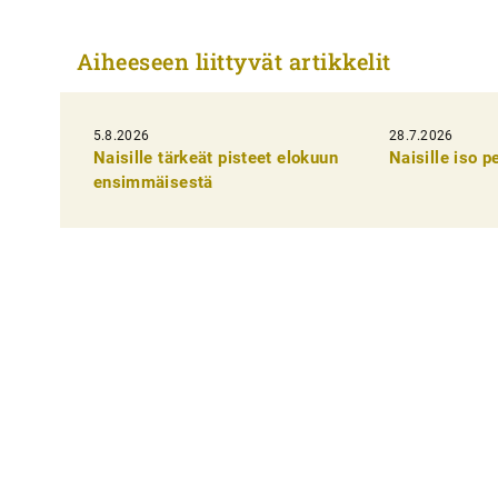
r
t
Aiheeseen liittyvät artikkelit
i
k
5.8.2026
k
28.7.2026
Naisille tärkeät pisteet elokuun
Naisille iso 
e
ensimmäisestä
l
i
e
n
s
e
l
a
u