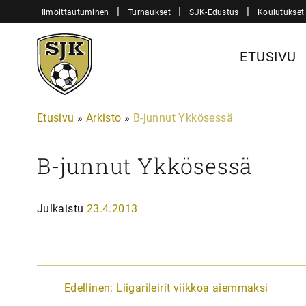
Siirry
|
|
|
Ilmoittautuminen
Turnaukset
SJK-Edustus
Koulutukset
sisältöön
Sjk-
ETUSIVU
Juniorit
Etusivu
»
Arkisto
»
B-junnut Ykkösessä
B-junnut Ykkösessä
Julkaistu
23.4.2013
A
Edellinen:
Liigarileirit viikkoa aiemmaksi