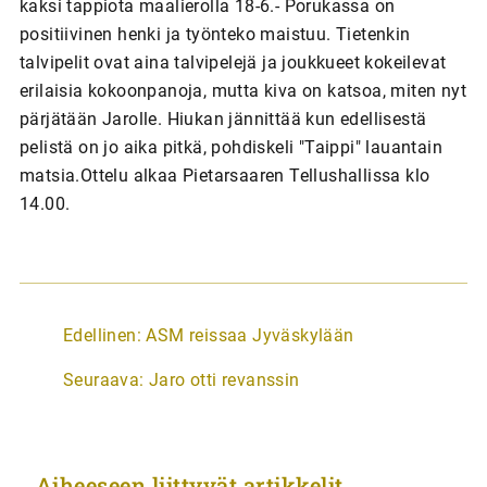
kaksi tappiota maalierolla 18-6.- Porukassa on
positiivinen henki ja työnteko maistuu. Tietenkin
talvipelit ovat aina talvipelejä ja joukkueet kokeilevat
erilaisia kokoonpanoja, mutta kiva on katsoa, miten nyt
pärjätään Jarolle. Hiukan jännittää kun edellisestä
pelistä on jo aika pitkä, pohdiskeli "Taippi" lauantain
matsia.Ottelu alkaa Pietarsaaren Tellushallissa klo
14.00.
A
Edellinen:
ASM reissaa Jyväskylään
r
Seuraava:
Jaro otti revanssin
t
i
k
Aiheeseen liittyvät artikkelit