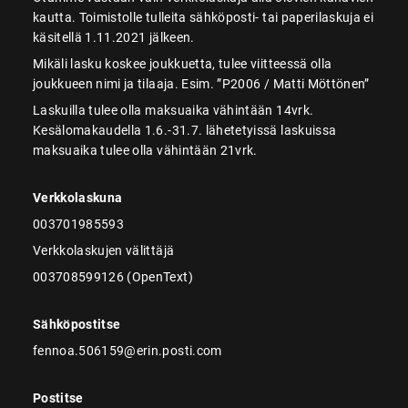
kautta. Toimistolle tulleita sähköposti- tai paperilaskuja ei
käsitellä 1.11.2021 jälkeen.
Mikäli lasku koskee joukkuetta, tulee viitteessä olla
joukkueen nimi ja tilaaja. Esim. ”P2006 / Matti Möttönen”
Laskuilla tulee olla maksuaika vähintään 14vrk.
Kesälomakaudella 1.6.-31.7. lähetetyissä laskuissa
maksuaika tulee olla vähintään 21vrk.
Verkkolaskuna
003701985593
Verkkolaskujen välittäjä
003708599126 (OpenText)
Sähköpostitse
fennoa.506159@erin.posti.com
Postitse