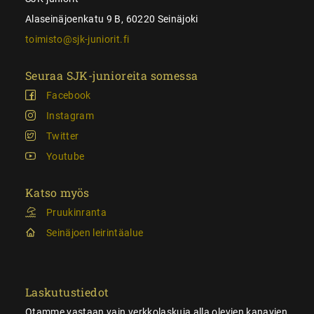
Alaseinäjoenkatu 9 B, 60220 Seinäjoki
toimisto@sjk-juniorit.fi
Seuraa SJK-junioreita somessa
Facebook
Instagram
Twitter
Youtube
Katso myös
Pruukinranta
Seinäjoen leirintäalue
Laskutustiedot
Otamme vastaan vain verkkolaskuja alla olevien kanavien