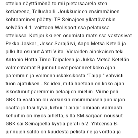
ottelun näyttämönä toimii pietarsaarelaisten
kotiareena, Tellushalli. Joukkueiden ensimmäinen
kohtaaminen päättyi TP-Seinäjoen yllättävänkin
selvään 4-1 -voittoon Wallsportissa pelatussa
ottelussa. Kotijoukkueen osumista matsissa vastasivat
Pekka Jaskari, Jesse Sarajärvi, Aapo Metsä-Ketelä ja
pilkulta osunut Antti Viita. Vieraiden ainokaisen teki
Antonio Hotta.Timo Taipaleen ja Jukka Metsä-Ketelän
valmentamat B-junnut ovat pelanneet koko ajan
paremmin ja valmennuskaksikosta "Taippi" vahvisti
tuon ajatuksen.- Se idea, mitä haetaan on koko ajan
iskostunut paremmin pelaajien mieliin. Viime peli
GBK:ta vastaan oli varsinkin ensimmäisen puoliajan
osalta jo tosi hyvä, kehui "Taippi" omiaan.Varmasti
kehuihin on myös aihetta, sillä SM-sarjaan noussut
GBK sai Seinäjoella kyytiä peräti 6-2. Yhteensä B-
junnujen saldo on kuudesta pelistä neljä voittoa ja