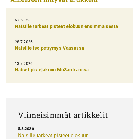
k
e
l
5.8.2026
Naisille tärkeät pisteet elokuun ensimmäisestä
i
e
28.7.2026
n
Naisille iso pettymys Vaasassa
s
13.7.2026
e
Naiset pistejakoon MuSan kanssa
l
a
u
s
Viimeisimmät artikkelit
5.8.2026
Naisille tärkeät pisteet elokuun