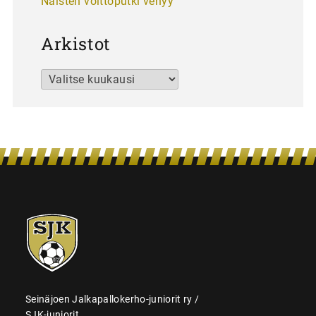
Naisten voittoputki venyy
Arkistot
Arkistot
SJK-
juniorit
Seinäjoen Jalkapallokerho-juniorit ry /
SJK-juniorit