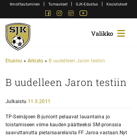
Siirry
|
|
|
Ilmoittautuminen
Turnaukset
SJK-Edustus
Koulutukset
sisältöön
Facebook
Instagram
Twitter
Youtube
Sjk-
Juniorit
Etusivu
»
Arkisto
»
B uudelleen Jaron testiin
B uudelleen Jaron testiin
Julkaistu
11.3.2011
TP-Seinäjoen B-juniorit pelaavat lauantaina jo
toistamiseen viime kauden päätteeksi SM-pronssia
saavuttanutta pietarsaarelaista FF Jaroa vastaan.Nyt