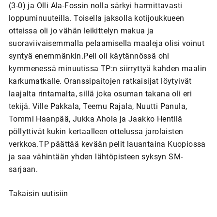
(3-0) ja Olli Ala-Fossin nolla särkyi harmittavasti
loppuminuuteilla. Toisella jaksolla kotijoukkueen
otteissa oli jo vähän leikittelyn makua ja
suoraviivaisemmalla pelaamisella maaleja olisi voinut
syntyä enemmänkin.Peli oli käytännössä ohi
kymmenessä minuutissa TP:n siirryttyä kahden maalin
karkumatkalle. Oranssipaitojen ratkaisijat löytyivät
laajalta rintamalta, sillä joka osuman takana oli eri
tekijä. Ville Pakkala, Teemu Rajala, Nuutti Panula,
Tommi Haanpää, Jukka Ahola ja Jaakko Hentilä
pöllyttivät kukin kertaalleen ottelussa jarolaisten
verkkoa.TP päättää kevään pelit lauantaina Kuopiossa
ja saa vähintään yhden lähtöpisteen syksyn SM-
sarjaan.
Takaisin uutisiin