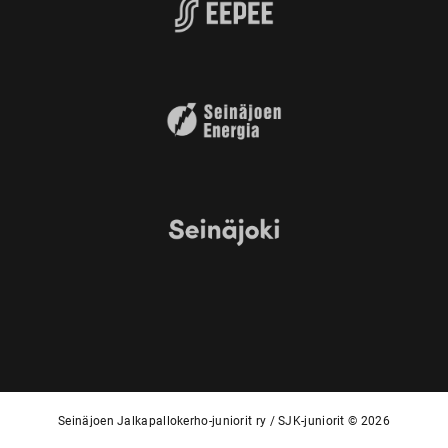
Seinäjoen Jalkapallokerho-juniorit ry / SJK-juniorit © 2026