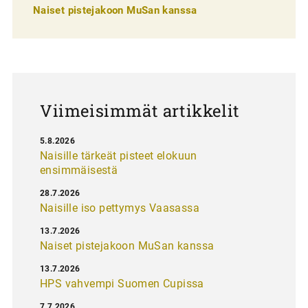
l
Naiset pistejakoon MuSan kanssa
a
u
s
Viimeisimmät artikkelit
5.8.2026
Naisille tärkeät pisteet elokuun
ensimmäisestä
28.7.2026
Naisille iso pettymys Vaasassa
13.7.2026
Naiset pistejakoon MuSan kanssa
13.7.2026
HPS vahvempi Suomen Cupissa
7.7.2026