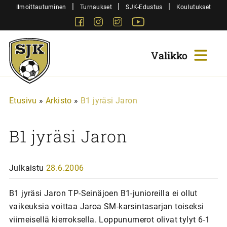
Siirry
|
|
|
Ilmoittautuminen
Turnaukset
SJK-Edustus
Koulutukset
sisältöön
Facebook
Instagram
Twitter
Youtube
Sjk-
Juniorit
Etusivu
»
Arkisto
»
B1 jyräsi Jaron
B1 jyräsi Jaron
Julkaistu
28.6.2006
B1 jyräsi Jaron TP-Seinäjoen B1-junioreilla ei ollut
vaikeuksia voittaa Jaroa SM-karsintasarjan toiseksi
viimeisellä kierroksella. Loppunumerot olivat tylyt 6-1