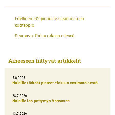
A
Edellinen:
B2-junnuille ensimmäinen
r
kotitappio
t
Seuraava:
Paluu arkeen edessä
i
k
k
Aiheeseen liittyvät artikkelit
e
l
i
5.8.2026
Naisille tärkeät pisteet elokuun ensimmäisestä
e
n
28.7.2026
Naisille iso pettymys Vaasassa
s
e
13.7.2026