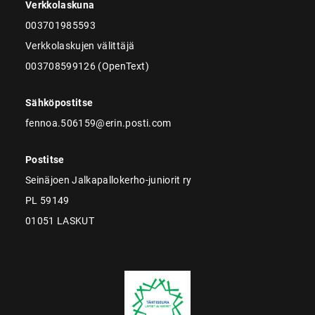
Verkkolaskuna
003701985593
Verkkolaskujen välittäjä
003708599126 (OpenText)
Sähköpostitse
fennoa.506159@erin.posti.com
Postitse
Seinäjoen Jalkapallokerho-juniorit ry
PL 59149
01051 LASKUT