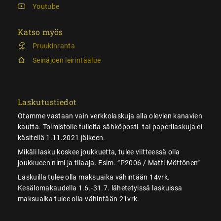
Youtube
Katso myös
Pruukinranta
Seinäjoen leirintäalue
Laskutustiedot
Otamme vastaan vain verkkolaskuja alla olevien kanavien
kautta. Toimistolle tulleita sähköposti- tai paperilaskuja ei
käsitellä 1.11.2021 jälkeen.
Mikäli lasku koskee joukkuetta, tulee viitteessä olla
joukkueen nimi ja tilaaja. Esim. ”P2006 / Matti Möttönen”
Laskuilla tulee olla maksuaika vähintään 14vrk.
Kesälomakaudella 1.6.-31.7. lähetetyissä laskuissa
maksuaika tulee olla vähintään 21vrk.