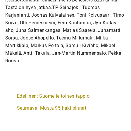
Tästä on hyvä jatkaa.TP-Seinäjoki: Tuomas
Karjanlahti, Joonas Kuivalainen, Toni Koivusaari, Timo
Koivu, Olli Hernesniemi, Eero Kantamaa, Jyri Korkea-
aho, Juha Salmenkangas, Matias Saarela, Juhamatti
Sorsa, Joose Ahopelto, Teemu Miilumäki, Miika
Martikkala, Markus Peltola, Samuli Kiviaho, Mikael
Mäkelä, Antti Takala, Jan-Martin Nummensalo, Pekka
Rousu.
A
Edellinen:
Suomelle toinen tappio
r
Seuraava:
Musta 95 haki pinnat
t
i
k