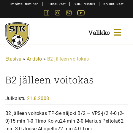
Siirry
|
|
|
Ilmoittautuminen
Turnaukset
SJK-Edustus
Koulutukset
sisältöön
Facebook
Instagram
Twitter
Youtube
Sjk-
Juniorit
Etusivu
»
Arkisto
»
B2 jälleen voitokas
B2 jälleen voitokas
Julkaistu
21.8.2008
B2 jälleen voitokas TP-Seinäjoki B/2 – VPS-j/2 4-0 (2-
0)15 min 1-0 Timo Koivu24 min 2-0 Markus Peltola62
min 3-0 Joose Ahopelto72 min 4-0 Toni