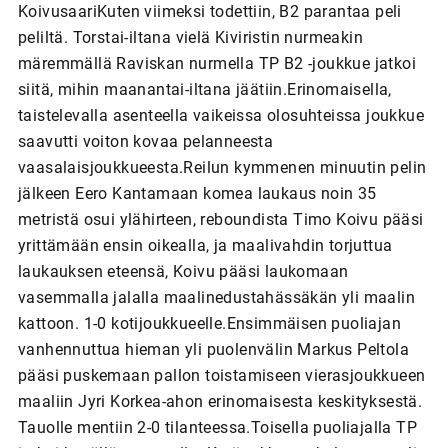
KoivusaariKuten viimeksi todettiin, B2 parantaa peli
peliltä. Torstai-iltana vielä Kiviristin nurmeakin
märemmällä Raviskan nurmella TP B2 -joukkue jatkoi
siitä, mihin maanantai-iltana jäätiin.Erinomaisella,
taistelevalla asenteella vaikeissa olosuhteissa joukkue
saavutti voiton kovaa pelanneesta
vaasalaisjoukkueesta.Reilun kymmenen minuutin pelin
jälkeen Eero Kantamaan komea laukaus noin 35
metristä osui ylähirteen, reboundista Timo Koivu pääsi
yrittämään ensin oikealla, ja maalivahdin torjuttua
laukauksen eteensä, Koivu pääsi laukomaan
vasemmalla jalalla maalinedustahässäkän yli maalin
kattoon. 1-0 kotijoukkueelle.Ensimmäisen puoliajan
vanhennuttua hieman yli puolenvälin Markus Peltola
pääsi puskemaan pallon toistamiseen vierasjoukkueen
maaliin Jyri Korkea-ahon erinomaisesta keskityksestä.
Tauolle mentiin 2-0 tilanteessa.Toisella puoliajalla TP