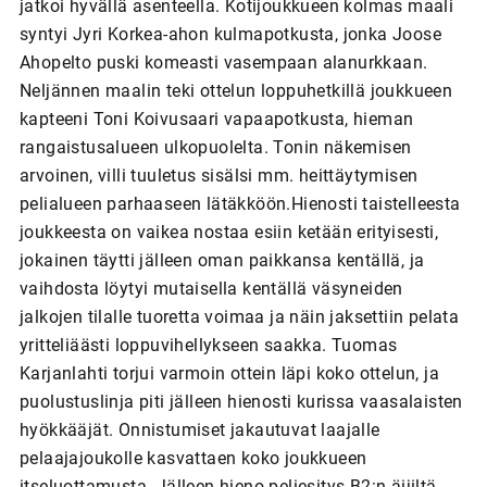
jatkoi hyvällä asenteella. Kotijoukkueen kolmas maali
syntyi Jyri Korkea-ahon kulmapotkusta, jonka Joose
Ahopelto puski komeasti vasempaan alanurkkaan.
Neljännen maalin teki ottelun loppuhetkillä joukkueen
kapteeni Toni Koivusaari vapaapotkusta, hieman
rangaistusalueen ulkopuolelta. Tonin näkemisen
arvoinen, villi tuuletus sisälsi mm. heittäytymisen
pelialueen parhaaseen lätäkköön.Hienosti taistelleesta
joukkeesta on vaikea nostaa esiin ketään erityisesti,
jokainen täytti jälleen oman paikkansa kentällä, ja
vaihdosta löytyi mutaisella kentällä väsyneiden
jalkojen tilalle tuoretta voimaa ja näin jaksettiin pelata
yritteliäästi loppuvihellykseen saakka. Tuomas
Karjanlahti torjui varmoin ottein läpi koko ottelun, ja
puolustuslinja piti jälleen hienosti kurissa vaasalaisten
hyökkääjät. Onnistumiset jakautuvat laajalle
pelaajajoukolle kasvattaen koko joukkueen
itseluottamusta. Jälleen hieno peliesitys B2:n äijiltä.