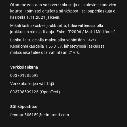
Otamme vastaan vain verkkolaskuja alla olevien kanavien
kautta. Toimistolle tulleita sähköposti- tai paperilaskuja ei
käsitellä 1.11.2021 jälkeen.
Mikäli lasku koskee joukkuetta, tulee viitteessä olla
joukkueen nimi ja tilaaja. Esim. ”P2006 / Matti Möttönen”
Laskuilla tulee olla maksuaika vähintään 14vrk.
Kesälomakaudella 1.6.-31.7. lähetetyissä laskuissa
maksuaika tulee olla vähintään 21vrk.
Verkkolaskuna
003701985593
Verkkolaskujen välittäjä
003708599126 (OpenText)
Sähköpostitse
fennoa.506159@erin.posti.com