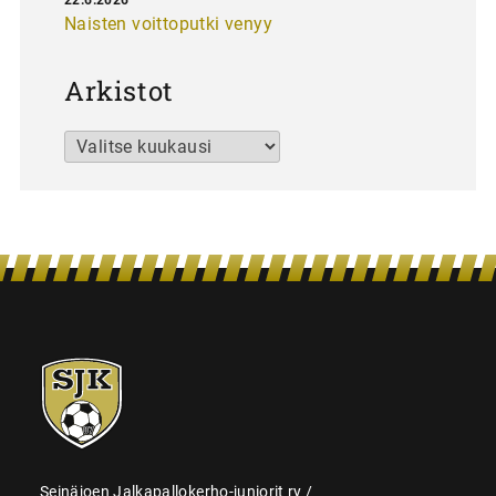
Naisten voittoputki venyy
Arkistot
Arkistot
SJK-
juniorit
Seinäjoen Jalkapallokerho-juniorit ry /