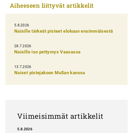
Aiheeseen liittyvät artikkelit
k
e
l
5.8.2026
Naisille tärkeät pisteet elokuun ensimmäisestä
i
e
28.7.2026
n
Naisille iso pettymys Vaasassa
s
13.7.2026
e
Naiset pistejakoon MuSan kanssa
l
a
u
s
Viimeisimmät artikkelit
5.8.2026