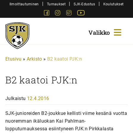
Siirry
|
|
|
Ilmoittautuminen
Turnaukset
SJK-Edustus
Koulutukset
sisältöön
Facebook
Instagram
Twitter
Youtube
Sjk-
Juniorit
Etusivu
»
Arkisto
»
B2 kaatoi PJK:n
B2 kaatoi PJK:n
Julkaistu
12.4.2016
SJK-junioreiden B2-joukkue kellisti viime kesänä vuotta
nuoremman ikäluokan Kai Pahlman-
lopputurnauksessa esiintyneen PJK:n Pirkkalasta