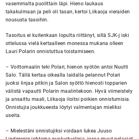
vasemmalta puolittain läpi. Hieno laukaus
takakulmaan ja peli oli tasan, kertoi Liikaoja vieraiden
noususta tasoihin.
Tasoitus ei kuitenkaan lopulta riittänyt, sillä SJK-j iski
ottelussa vielä kertaalleen monessa mukana olleen
Lauri Polarin onnistuttua toistamiseen.
– Voittomaalin teki Polari, hienon syötön antoi Nuutti
Salo. Tällä kertaa oikealla laidalla pelannut Polari
juoksi linjaa pitkin ja Salon syöttö hienosti topparien
välistä vapautti Polarin maalintekoon. Hyvä viimeistely
ja ansaittu maali, Liikaoja iloitsi poikien onnistumisia.
Onnistujia joukkueesta löytyi valmentajan mieliksi
useita.
– Mielestäni onnistujiksi voidaan lukea Juuso
Lindgrenin johtama puolustuslinja, jossa muut pelaajat