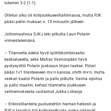
lukemin 3-2 (1-1).
Ottelun alku oli kotijoukkueenhallinnassa, mutta PJK
pääsi peliin mukaan n. 10 minuutin jälkeen.
Johtomaalinsa SJK-j teki pilkulta Lauri Polarin
viimeistelemänä.
– Tilannetta edelsi hyvä syöttökombinaatio
keskialueella, sekä Matias Vainionpään hyvä
pystysyöttö Polarin juoksuun linjan taakse. Polari
pääsi 1v1 tilanteeseen mv:n kanssa, ohitti mv:n, mutta
veskari kaatoi Polarin ja pallo pilkulle. Varma sijoitus
ja pallo maaliin, kertasi tilannetta joukkueen
valmennuksesta vastannut Jukka Liikaoja.
– Erikoistilanteita puolustettiin hieman heikosti ja
PJK:n tasoitus tuli kulmapotkusta, jonka pääsivät