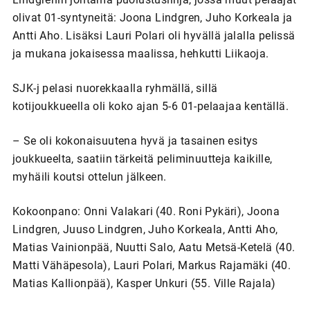
olivat 01-syntyneitä: Joona Lindgren, Juho Korkeala ja
Antti Aho. Lisäksi Lauri Polari oli hyvällä jalalla pelissä
ja mukana jokaisessa maalissa, hehkutti Liikaoja.
SJK-j pelasi nuorekkaalla ryhmällä, sillä
kotijoukkueella oli koko ajan 5-6 01-pelaajaa kentällä.
– Se oli kokonaisuutena hyvä ja tasainen esitys
joukkueelta, saatiin tärkeitä peliminuutteja kaikille,
myhäili koutsi ottelun jälkeen.
Kokoonpano: Onni Valakari (40. Roni Pykäri), Joona
Lindgren, Juuso Lindgren, Juho Korkeala, Antti Aho,
Matias Vainionpää, Nuutti Salo, Aatu Metsä-Ketelä (40.
Matti Vähäpesola), Lauri Polari, Markus Rajamäki (40.
Matias Kallionpää), Kasper Unkuri (55. Ville Rajala)