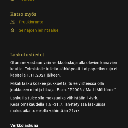
Katso myös
Pruukinranta
Seinäjoen leirintäalue
Laskutustiedot
Otamme vastaan vain verkkolaskuja alla olevien kanavien
kautta. Toimistolle tulleita sähköposti- tai paperilaskuja ei
käsitellä 1.11.2021 jälkeen.
Mikäli lasku koskee joukkuetta, tulee viitteessä olla
joukkueen nimi ja tilaaja. Esim. ”P2006 / Matti Möttönen”
Laskuilla tulee olla maksuaika vähintään 14vrk.
Kesälomakaudella 1.6.-31.7. lähetetyissä laskuissa
maksuaika tulee olla vähintään 21vrk.
Verkkolaskuna