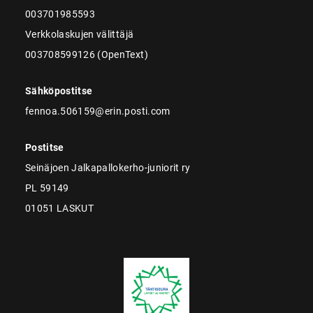
003701985593
Verkkolaskujen välittäjä
003708599126 (OpenText)
Sähköpostitse
fennoa.506159@erin.posti.com
Postitse
Seinäjoen Jalkapallokerho-juniorit ry
PL 59149
01051 LASKUT