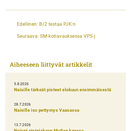
A
Edellinen:
B/2 testaa PJK:n
r
Seuraava:
SM-kotiavauksessa VPS-j
t
i
k
Aiheeseen liittyvät artikkelit
k
e
l
5.8.2026
Naisille tärkeät pisteet elokuun ensimmäisestä
i
e
28.7.2026
n
Naisille iso pettymys Vaasassa
s
13.7.2026
e
Naiset pistejakoon MuSan kanssa