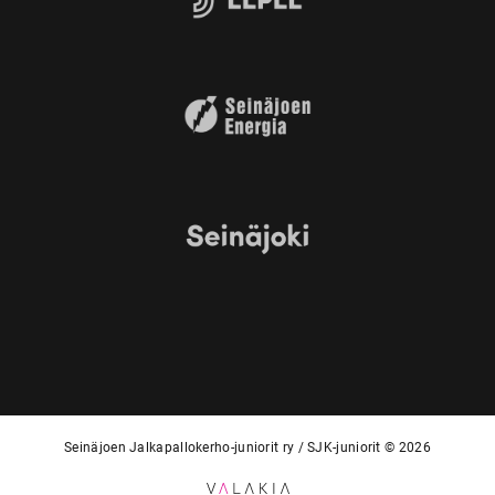
Seinäjoen Jalkapallokerho-juniorit ry / SJK-juniorit © 2026