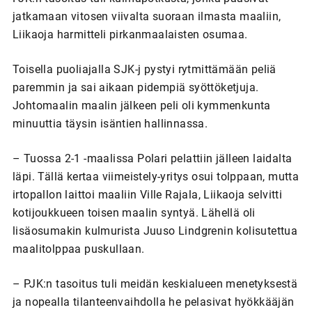
jatkamaan vitosen viivalta suoraan ilmasta maaliin,
Liikaoja harmitteli pirkanmaalaisten osumaa.
Toisella puoliajalla SJK-j pystyi rytmittämään peliä
paremmin ja sai aikaan pidempiä syöttöketjuja.
Johtomaalin maalin jälkeen peli oli kymmenkunta
minuuttia täysin isäntien hallinnassa.
– Tuossa 2-1 -maalissa Polari pelattiin jälleen laidalta
läpi. Tällä kertaa viimeistely-yritys osui tolppaan, mutta
irtopallon laittoi maaliin Ville Rajala, Liikaoja selvitti
kotijoukkueen toisen maalin syntyä. Lähellä oli
lisäosumakin kulmurista Juuso Lindgrenin kolisutettua
maalitolppaa puskullaan.
– PJK:n tasoitus tuli meidän keskialueen menetyksestä
ja nopealla tilanteenvaihdolla he pelasivat hyökkääjän