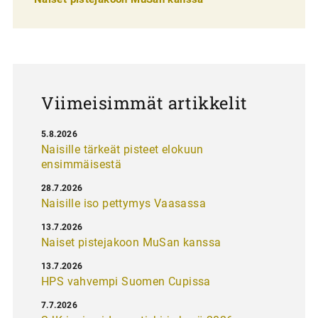
l
a
u
s
Viimeisimmät artikkelit
5.8.2026
Naisille tärkeät pisteet elokuun
ensimmäisestä
28.7.2026
Naisille iso pettymys Vaasassa
13.7.2026
Naiset pistejakoon MuSan kanssa
13.7.2026
HPS vahvempi Suomen Cupissa
7.7.2026