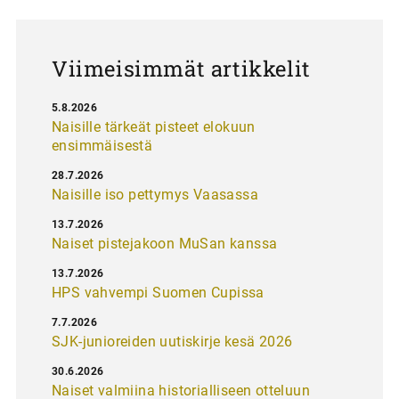
u
s
Viimeisimmät artikkelit
5.8.2026
Naisille tärkeät pisteet elokuun
ensimmäisestä
28.7.2026
Naisille iso pettymys Vaasassa
13.7.2026
Naiset pistejakoon MuSan kanssa
13.7.2026
HPS vahvempi Suomen Cupissa
7.7.2026
SJK-junioreiden uutiskirje kesä 2026
30.6.2026
Naiset valmiina historialliseen otteluun