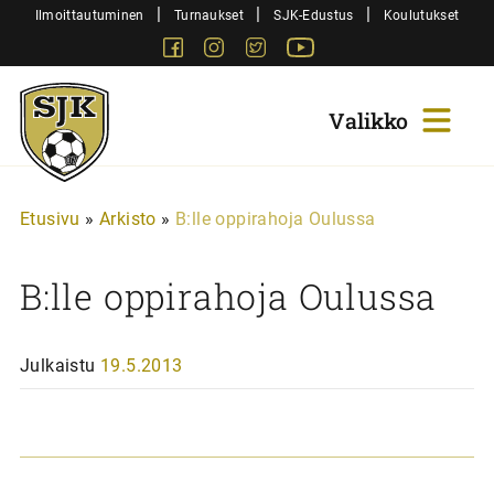
Siirry
|
|
|
Ilmoittautuminen
Turnaukset
SJK-Edustus
Koulutukset
sisältöön
Facebook
Instagram
Twitter
Youtube
Sjk-
Juniorit
Etusivu
»
Arkisto
»
B:lle oppirahoja Oulussa
B:lle oppirahoja Oulussa
Julkaistu
19.5.2013