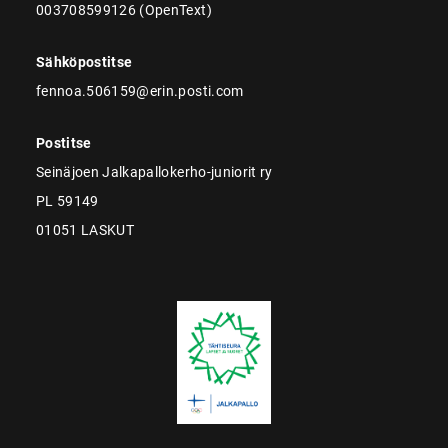
003708599126 (OpenText)
Sähköpostitse
fennoa.506159@erin.posti.com
Postitse
Seinäjoen Jalkapallokerho-juniorit ry
PL 59149
01051 LASKUT