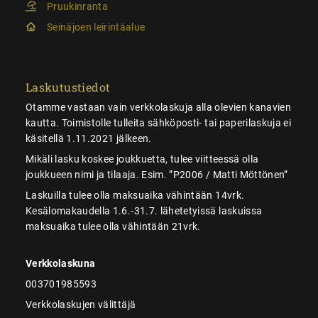
Pruukinranta
Seinäjoen leirintäalue
Laskutustiedot
Otamme vastaan vain verkkolaskuja alla olevien kanavien
kautta. Toimistolle tulleita sähköposti- tai paperilaskuja ei
käsitellä 1.11.2021 jälkeen.
Mikäli lasku koskee joukkuetta, tulee viitteessä olla
joukkueen nimi ja tilaaja. Esim. ”P2006 / Matti Möttönen”
Laskuilla tulee olla maksuaika vähintään 14vrk.
Kesälomakaudella 1.6.-31.7. lähetetyissä laskuissa
maksuaika tulee olla vähintään 21vrk.
Verkkolaskuna
003701985593
Verkkolaskujen välittäjä