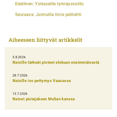
A
Edellinen:
Ysikaseille tyrmäysvoitto
r
Seuraava:
Junnuilla tiivis pelitahti
t
i
k
Aiheeseen liittyvät artikkelit
k
e
l
5.8.2026
Naisille tärkeät pisteet elokuun ensimmäisestä
i
e
28.7.2026
n
Naisille iso pettymys Vaasassa
s
13.7.2026
e
Naiset pistejakoon MuSan kanssa
l
a