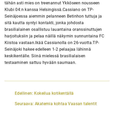
tähän asti mies on treenannut Ykköseen nousseen
Klubi 04:n kanssa Helsingissä.Cassiano on TP-
Seinäjoessa aiemmin pelanneen Betinhon tuttuja ja
sitä kautta syntyi kontakti, jonka johdosta
brasilialainen osallistuu lauantaina oranssinuttujen
harjoituksiin ja pelaa näillä näkymin sunnuntaina FC
Kiistoa vastaan.Ikää Cassianolla on 26-vuotta.TP-
Seinäjoki hakee edelleen 1-2 pelaajaa lähinnä
keskikentälle. Siinä mielessä brasilialaisen
testaaminen sattuu hyvään saumaan.
A
Edellinen:
Kokeilua kotikentällä
r
Seuraava:
Akatemia kohtaa Vaasan talentit
t
i