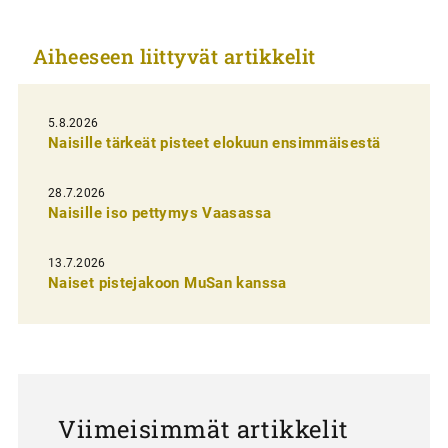
k
Aiheeseen liittyvät artikkelit
k
e
l
5.8.2026
Naisille tärkeät pisteet elokuun ensimmäisestä
i
e
28.7.2026
n
Naisille iso pettymys Vaasassa
s
13.7.2026
e
Naiset pistejakoon MuSan kanssa
l
a
u
s
Viimeisimmät artikkelit