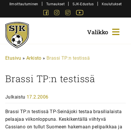
Siirry
|
|
|
Ilmoittautuminen
Turnaukset
SJK-Edustus
Koulutukset
sisältöön
Facebook
Instagram
Twitter
Youtube
Sjk-
Juniorit
Etusivu
»
Arkisto
»
Brassi TP:n testissä
Brassi TP:n testissä
Julkaistu
17.2.2006
Brassi TP:n testissä TP-Seinäjoki testaa brasilialaista
pelaajaa viikonloppuna. Keskikentällä viihtyvä
Cassiano on tullut Suomeen hakemaan pelipaikkaa ja