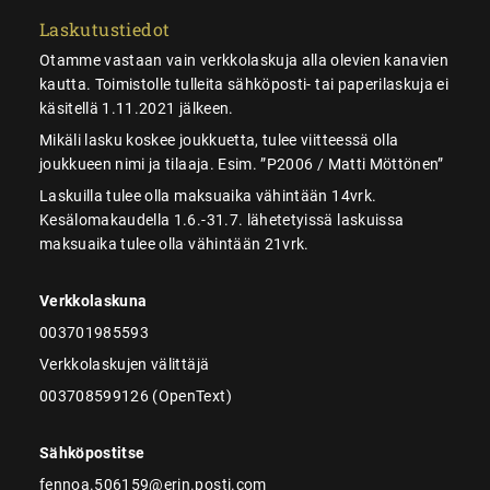
Laskutustiedot
Otamme vastaan vain verkkolaskuja alla olevien kanavien
kautta. Toimistolle tulleita sähköposti- tai paperilaskuja ei
käsitellä 1.11.2021 jälkeen.
Mikäli lasku koskee joukkuetta, tulee viitteessä olla
joukkueen nimi ja tilaaja. Esim. ”P2006 / Matti Möttönen”
Laskuilla tulee olla maksuaika vähintään 14vrk.
Kesälomakaudella 1.6.-31.7. lähetetyissä laskuissa
maksuaika tulee olla vähintään 21vrk.
Verkkolaskuna
003701985593
Verkkolaskujen välittäjä
003708599126 (OpenText)
Sähköpostitse
fennoa.506159@erin.posti.com