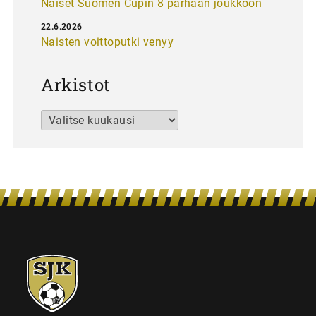
Naiset Suomen Cupin 8 parhaan joukkoon
22.6.2026
Naisten voittoputki venyy
Arkistot
Arkistot
SJK-
juniorit