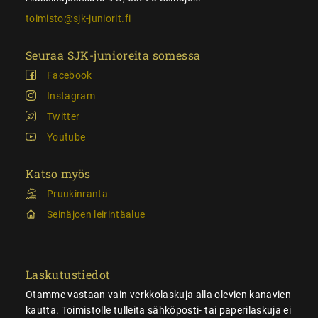
toimisto@sjk-juniorit.fi
Seuraa SJK-junioreita somessa
Facebook
Instagram
Twitter
Youtube
Katso myös
Pruukinranta
Seinäjoen leirintäalue
Laskutustiedot
Otamme vastaan vain verkkolaskuja alla olevien kanavien
kautta. Toimistolle tulleita sähköposti- tai paperilaskuja ei