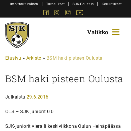
Siirry
|
|
|
Ilmoittautuminen
Turnaukset
SJK-Edustus
Koulutukset
sisältöön
Facebook
Instagram
Twitter
Youtube
Sjk-
Juniorit
Etusivu
»
Arkisto
»
BSM haki pisteen Oulusta
BSM haki pisteen Oulusta
Julkaistu
29.6.2016
OLS – SJK-juniorit 0-0
SJK-juniorit vieraili keskiviikkona Oulun Heinäpäässä