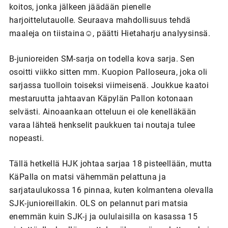
koitos, jonka jälkeen jäädään pienelle
harjoittelutauolle. Seuraava mahdollisuus tehdä
maaleja on tiistaina☺, päätti Hietaharju analyysinsä.
B-junioreiden SM-sarja on todella kova sarja. Sen
osoitti viikko sitten mm. Kuopion Palloseura, joka oli
sarjassa tuolloin toiseksi viimeisenä. Joukkue kaatoi
mestaruutta jahtaavan Käpylän Pallon kotonaan
selvästi. Ainoaankaan otteluun ei ole kenelläkään
varaa lähteä henkselit paukkuen tai noutaja tulee
nopeasti.
Tällä hetkellä HJK johtaa sarjaa 18 pisteellään, mutta
KäPalla on matsi vähemmän pelattuna ja
sarjataulukossa 16 pinnaa, kuten kolmantena olevalla
SJK-junioreillakin. OLS on pelannut pari matsia
enemmän kuin SJK-j ja oululaisilla on kasassa 15