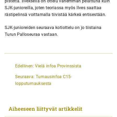
pistettä. Ilveksellä on ottelu vähemmän pelattuna kuin
SJK-junioreilla, joten teoriassa myös Ilves saattaa
rästipelinsä voittamalla tiivistää kärkeä entisestään.
SJK-junioreiden seuraava kotiottelu on jo tiistaina
Turun Palloseuraa vastaan.
A
Edellinen:
Vielä infoa Provinssista
r
Seuraava:
Turnausinfoa C15-
t
lopputurnauksesta
i
k
k
Aiheeseen liittyvät artikkelit
e