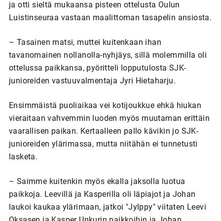
ja otti sieltä mukaansa pisteen ottelusta Oulun
Luistinseuraa vastaan maalittoman tasapelin ansiosta.
– Tasainen matsi, muttei kuitenkaan ihan
tavanomainen nollanolla-nyhjäys, sillä molemmilla oli
ottelussa paikkansa, pyöritteli lopputulosta SJK-
junioreiden vastuuvalmentaja Jyri Hietaharju.
Ensimmäistä puoliaikaa vei kotijoukkue ehkä hiukan
vieraitaan vahvemmin luoden myös muutaman erittäin
vaarallisen paikan. Kertaalleen pallo kävikin jo SJK-
junioreiden ylärimassa, mutta niitähän ei tunnetusti
lasketa.
– Saimme kuitenkin myös ekalla jaksolla luotua
paikkoja. Leevillä ja Kasperilla oli läpiajot ja Johan
laukoi kaukaa ylärimaan, jatkoi "Jylppy" viitaten Leevi
Oksasen ja Kasper Unkurin paikkoihin ja Johan