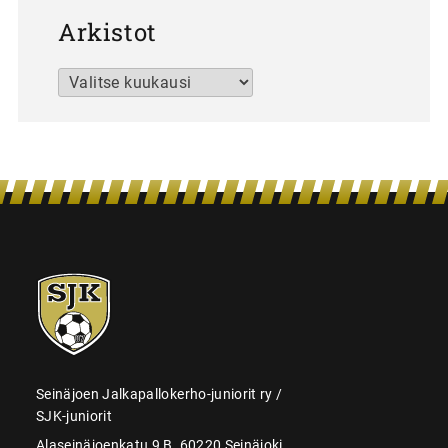
Arkistot
Arkistot
SJK-
juniorit
Seinäjoen Jalkapallokerho-juniorit ry /
SJK-juniorit
Alaseinäjoenkatu 9 B, 60220 Seinäjoki