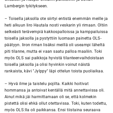
Lambergin tykitykseen.
– Toisella jaksolla ote siirtyi entistä enemmän meille ja
heti alkuun Iiro Hautala nosti veskarin yli rimaan. Oltiin
selkeästi terävempiä kakkospalloissa ja kamppailuissa
toisella jaksolla ja pystyttiin luomaan painetta OLS-
päätyyn. Iiron riman lisäksi meillä oli useampi läheltä
piti tilanne, mutta ei vaan saatu palloa maaliin. Toki
myös OLS sai paikkoja hyvistä tilanteenvaihdoistaan
toisella jaksolla ja olisi hyvinkin voinut näistä
rankaista, kävi "Jylppy" läpi ottelun toista puoliaikaa.
– Hyvä ilme ja taistelu pojilta. Kaikki hoitivat
hommansa ja antoivat kentällä mitä annettavissa oli.
Ainut mikä jäi harmittamaan oli se, että kolmekin
pistettä olisi ehkä ollut otettavissa. Toki, kuten todettu,
myös OLS:lla oli paikkansa. Ensi tiistaina seuraava