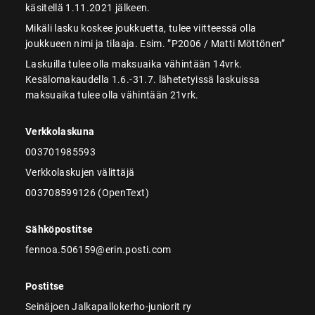
käsitellä 1.11.2021 jälkeen.
Mikäli lasku koskee joukkuetta, tulee viitteessä olla
joukkueen nimi ja tilaaja. Esim. ”P2006 / Matti Möttönen”
Laskuilla tulee olla maksuaika vähintään 14vrk.
Kesälomakaudella 1.6.-31.7. lähetetyissä laskuissa
maksuaika tulee olla vähintään 21vrk.
Verkkolaskuna
003701985593
Verkkolaskujen välittäjä
003708599126 (OpenText)
Sähköpostitse
fennoa.506159@erin.posti.com
Postitse
Seinäjoen Jalkapallokerho-juniorit ry