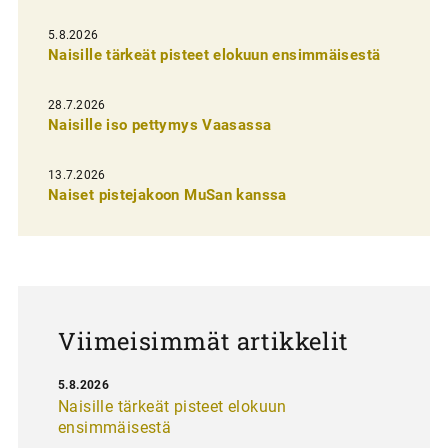
l
i
5.8.2026
Naisille tärkeät pisteet elokuun ensimmäisestä
e
n
28.7.2026
Naisille iso pettymys Vaasassa
s
e
13.7.2026
l
Naiset pistejakoon MuSan kanssa
a
u
s
Viimeisimmät artikkelit
5.8.2026
Naisille tärkeät pisteet elokuun
ensimmäisestä