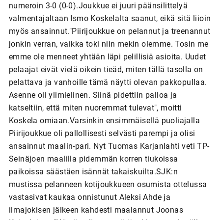
numeroin 3-0 (0-0).Joukkue ei juuri päänsilittelyä
valmentajaltaan Ismo Koskelalta saanut, eikä sitä liioin
myös ansainnut."Piirijoukkue on pelannut ja treenannut
jonkin verran, vaikka toki niin mekin olemme. Tosin me
emme ole menneet yhtään läpi pelillisiä asioita. Uudet
pelaajat eivät vielä oikein tieäd, miten tällä tasolla on
pelattava ja vanhoille tämä näytti olevan pakkopullaa.
Asenne oli ylimielinen. Siinä pidettiin palloa ja
katseltiin, että miten nuoremmat tulevat", moitti
Koskela omiaan.Varsinkin ensimmäisellä puoliajalla
Piirijoukkue oli pallollisesti selvästi parempi ja olisi
ansainnut maalin-pari. Nyt Tuomas Karjanlahti veti TP-
Seinäjoen maalilla pidemmän korren tiukoissa
paikoissa säästäen isännät takaiskuilta.SJK:n
mustissa pelanneen kotijoukkueen osumista ottelussa
vastasivat kaukaa onnistunut Aleksi Ahde ja
ilmajokisen jälkeen kahdesti maalannut Joonas