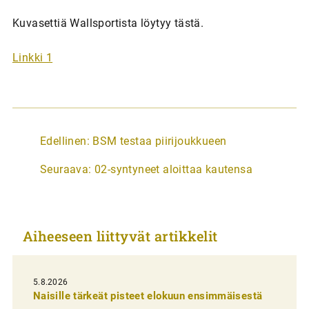
Kuvasettiä Wallsportista löytyy tästä.
Linkki 1
A
Edellinen:
BSM testaa piirijoukkueen
r
Seuraava:
02-syntyneet aloittaa kautensa
t
i
k
Aiheeseen liittyvät artikkelit
k
e
l
5.8.2026
Naisille tärkeät pisteet elokuun ensimmäisestä
i