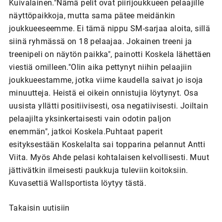
Kuivalainen."Nämä pelit ovat piirijoukkueen pelaajille
näyttöpaikkoja, mutta sama pätee meidänkin
joukkueeseemme. Ei tämä nippu SM-sarjaa aloita, sillä
siinä ryhmässä on 18 pelaajaa. Jokainen treeni ja
treenipeli on näytön paikka", painotti Koskela lähettäen
viestiä omilleen."Olin aika pettynyt niihin pelaajiin
joukkueestamme, jotka viime kaudella saivat jo isoja
minuutteja. Heistä ei oikein onnistujia löytynyt. Osa
uusista yllätti positiivisesti, osa negatiivisesti. Joiltain
pelaajilta yksinkertaisesti vain odotin paljon
enemmän", jatkoi Koskela.Puhtaat paperit
esityksestään Koskelalta sai topparina pelannut Antti
Viita. Myös Ahde pelasi kohtalaisen kelvollisesti. Muut
jättivätkin ilmeisesti paukkuja tuleviin koitoksiin.
Kuvasettiä Wallsportista löytyy tästä.
Takaisin uutisiin