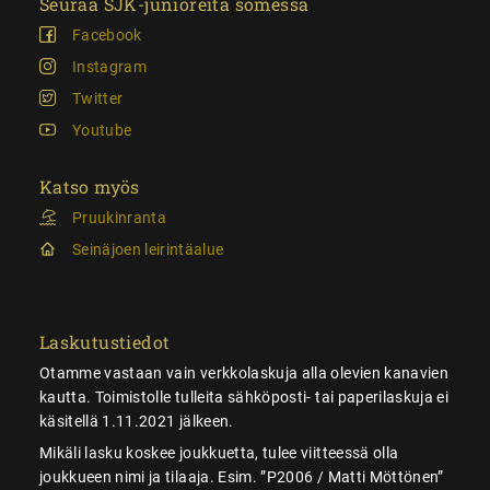
Seuraa SJK-junioreita somessa
Facebook
Instagram
Twitter
Youtube
Katso myös
Pruukinranta
Seinäjoen leirintäalue
Laskutustiedot
Otamme vastaan vain verkkolaskuja alla olevien kanavien
kautta. Toimistolle tulleita sähköposti- tai paperilaskuja ei
käsitellä 1.11.2021 jälkeen.
Mikäli lasku koskee joukkuetta, tulee viitteessä olla
joukkueen nimi ja tilaaja. Esim. ”P2006 / Matti Möttönen”