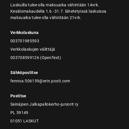
Laskuilla tulee olla maksuaika vähintään 14vrk.
Kesälomakaudella 1.6.-31.7. lähetetyissä laskuissa
maksuaika tulee olla vähintään 21vrk.
Verkkolaskuna
003701985593
Verkkolaskujen välittäjä
003708599126 (OpenText)
Sähköpostitse
fennoa.506159@erin.posti.com
Postitse
Seinäjoen Jalkapallokerho-juniorit ry
PL 59149
01051 LASKUT