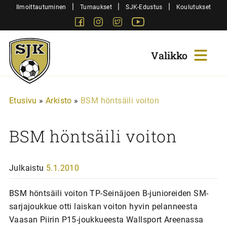
Siirry
|
|
|
Ilmoittautuminen
Turnaukset
SJK-Edustus
Koulutukset
sisältöön
Facebook
Instagram
Twitter
Youtube
Sjk-
Juniorit
Etusivu
»
Arkisto
»
BSM höntsäili voiton
BSM höntsäili voiton
Julkaistu
5.1.2010
BSM höntsäili voiton TP-Seinäjoen B-junioreiden SM-
sarjajoukkue otti laiskan voiton hyvin pelanneesta
Vaasan Piirin P15-joukkueesta Wallsport Areenassa