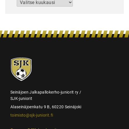
Arkistot
SJK-
juniorit
Seinäjoen Jalkapallokerho-juniorit ry /
SJK-juniorit
Alaseinäjoenkatu 9 B, 60220 Seinäjoki
toimisto@sjk-juniorit.fi