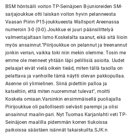
BSM höntsäili voiton TP-Seinäjoen B-junioreiden SM-
sarjajoukkue otti laiskan voiton hyvin pelanneesta
Vaasan Piirin P15-joukkueesta Wallsport Areenassa
numeroin 3-0 (0-0).Joukkue ei juuri päänsilittelyä
valmentajaltaan Ismo Koskelalta saanut, eikä sitä liioin
myös ansainnut."Piirijoukkue on pelannut ja treenannut
jonkin verran, vaikka toki niin mekin olemme. Tosin me
emme ole menneet yhtään läpi pelillisiä asioita. Uudet
pelaajat eivät vielä oikein tieäd, miten tällä tasolla on
pelattava ja vanhoille tämä näytti olevan pakkopullaa.
Asenne oli ylimielinen. Siinä pidettiin palloa ja
katseltiin, että miten nuoremmat tulevat", moitti
Koskela omiaan.Varsinkin ensimmäisellä puoliajalla
Piirijoukkue oli pallollisesti selvästi parempi ja olisi
ansainnut maalin-pari. Nyt Tuomas Karjanlahti veti TP-
Seinäjoen maalilla pidemmän korren tiukoissa
paikoissa säästäen isännät takaiskuilta.SJK:n