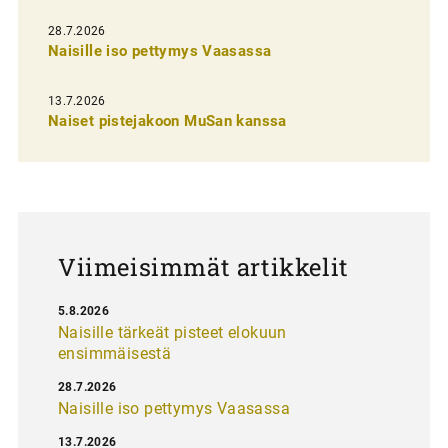
e
28.7.2026
n
Naisille iso pettymys Vaasassa
s
13.7.2026
e
Naiset pistejakoon MuSan kanssa
l
a
u
s
Viimeisimmät artikkelit
5.8.2026
Naisille tärkeät pisteet elokuun
ensimmäisestä
28.7.2026
Naisille iso pettymys Vaasassa
13.7.2026