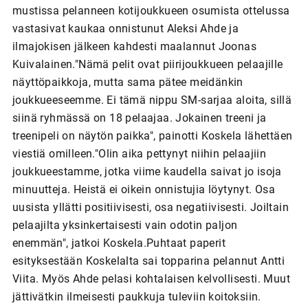
mustissa pelanneen kotijoukkueen osumista ottelussa
vastasivat kaukaa onnistunut Aleksi Ahde ja
ilmajokisen jälkeen kahdesti maalannut Joonas
Kuivalainen."Nämä pelit ovat piirijoukkueen pelaajille
näyttöpaikkoja, mutta sama pätee meidänkin
joukkueeseemme. Ei tämä nippu SM-sarjaa aloita, sillä
siinä ryhmässä on 18 pelaajaa. Jokainen treeni ja
treenipeli on näytön paikka", painotti Koskela lähettäen
viestiä omilleen."Olin aika pettynyt niihin pelaajiin
joukkueestamme, jotka viime kaudella saivat jo isoja
minuutteja. Heistä ei oikein onnistujia löytynyt. Osa
uusista yllätti positiivisesti, osa negatiivisesti. Joiltain
pelaajilta yksinkertaisesti vain odotin paljon
enemmän", jatkoi Koskela.Puhtaat paperit
esityksestään Koskelalta sai topparina pelannut Antti
Viita. Myös Ahde pelasi kohtalaisen kelvollisesti. Muut
jättivätkin ilmeisesti paukkuja tuleviin koitoksiin.