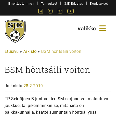
Siirry
|
|
|
Ilmoittautuminen
Turnaukset
SJK-Edustus
Koulutukset
sisältöön
Facebook
Instagram
Twitter
Youtube
Sjk-
Juniorit
Etusivu
»
Arkisto
»
BSM höntsäili voiton
BSM höntsäili voiton
Julkaistu
28.2.2010
TP-Seinäjoen B-junioreiden SM-sarjaan valmistautuva
joukkue, tai pikemminkin se, mitä siitä oli
paikkakunnalla, kaatoi sunnuntain höntsäilyssä