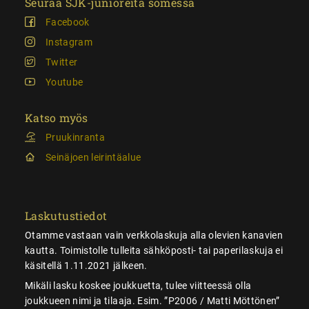
Seuraa SJK-junioreita somessa
Facebook
Instagram
Twitter
Youtube
Katso myös
Pruukinranta
Seinäjoen leirintäalue
Laskutustiedot
Otamme vastaan vain verkkolaskuja alla olevien kanavien
kautta. Toimistolle tulleita sähköposti- tai paperilaskuja ei
käsitellä 1.11.2021 jälkeen.
Mikäli lasku koskee joukkuetta, tulee viitteessä olla
joukkueen nimi ja tilaaja. Esim. ”P2006 / Matti Möttönen”