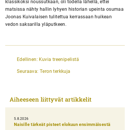
klassikoksi noussutkaan, oli todella lähellä, ettei
matsissa nähty hallin lyhyen historian upeinta osumaa
Joonas Kuivalaisen tulitettua kerrassaan huikean
vedon saksarilla yläputkeen.
A
Edellinen:
Kuvia treenipelistä
r
Seuraava:
Teron terkkuja
t
i
k
Aiheeseen liittyvät artikkelit
k
e
l
5.8.2026
Naisille tärkeät pisteet elokuun ensimmäisestä
i