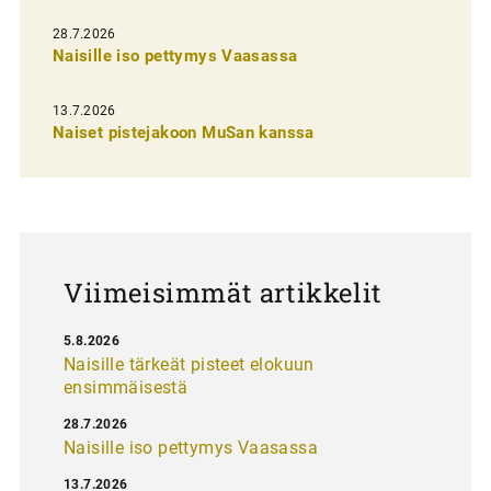
e
28.7.2026
n
Naisille iso pettymys Vaasassa
s
13.7.2026
e
Naiset pistejakoon MuSan kanssa
l
a
u
s
Viimeisimmät artikkelit
5.8.2026
Naisille tärkeät pisteet elokuun
ensimmäisestä
28.7.2026
Naisille iso pettymys Vaasassa
13.7.2026