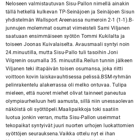
Neloseen valmistautuvan Sisu-Pallon nimellä ainakin
tällä hetkellä kulkevan TP-Seinäjoen ja Seinäjoen Sisun
yhdistelmän Wallsport Areenassa numeroin 2-1 (1-1).B-
junnujen molemmat osumat viimeisteli Sami Viljanen
saatuaan ensimmäiseen syötön Tommi Kukilalta ja
toiseen Joonas Kuivalaiselta. Avausmaali syntyi noin
24.minuutilla, mutta Sisu-Pallo tuli tasoihin Joni
Vilgrenin osumalla 35. minuutilla.Reilun tunnin jälkeen
Viljanen teki iltapäivän toisen osumansa, joka riitti
voittoon kovin laiskavauhtisessa pelissä.BSM-ryhmän
pelinrakentelu alakerrassa oli melko ontuvaa. Tulipa
mieleen, että nuoret miehet olivat tainneet paneutua
olympiaurheiluun heti aamusta, sillä niin unessaolevan
näköistä oli syöttöpeli.Maalipaikkoja toki saatiin
luotua jonkin verran, mutta Sisu-Pallon useimmat
tekopaikat syntyivät juuri nuorten urhojen luokattomien
syöttöjen seurauksena.Vaikka ottelu nyt ei ihan