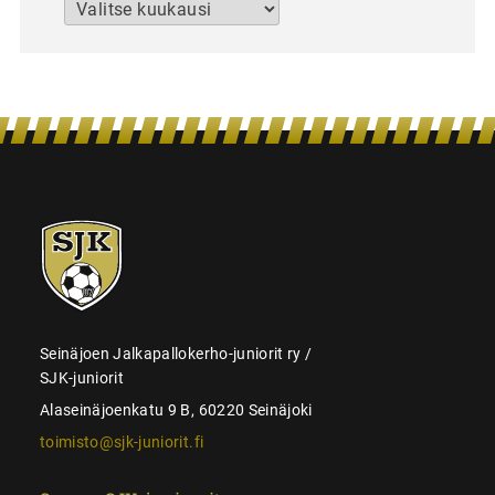
Arkistot
SJK-
juniorit
Seinäjoen Jalkapallokerho-juniorit ry /
SJK-juniorit
Alaseinäjoenkatu 9 B, 60220 Seinäjoki
toimisto@sjk-juniorit.fi