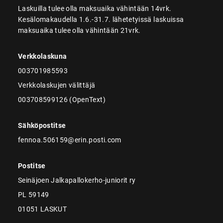
Laskuilla tulee olla maksuaika vähintään 14vrk.
Kesälomakaudella 1.6.-31.7. lähetetyissä laskuissa
maksuaika tulee olla vähintään 21vrk.
Verkkolaskuna
003701985593
Verkkolaskujen välittäjä
003708599126 (OpenText)
Sähköpostitse
fennoa.506159@erin.posti.com
Postitse
Seinäjoen Jalkapallokerho-juniorit ry
PL 59149
01051 LASKUT