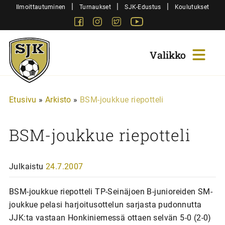
Siirry
|
|
|
Ilmoittautuminen
Turnaukset
SJK-Edustus
Koulutukset
sisältöön
Facebook
Instagram
Twitter
Youtube
Sjk-
Juniorit
Etusivu
»
Arkisto
»
BSM-joukkue riepotteli
BSM-joukkue riepotteli
Julkaistu
24.7.2007
BSM-joukkue riepotteli TP-Seinäjoen B-junioreiden SM-
joukkue pelasi harjoitusottelun sarjasta pudonnutta
JJK:ta vastaan Honkiniemessä ottaen selvän 5-0 (2-0)