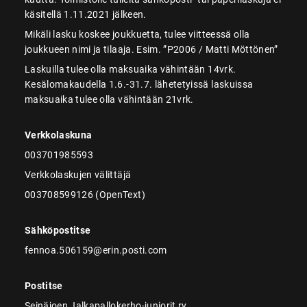
käsitellä 1.11.2021 jälkeen.
Mikäli lasku koskee joukkuetta, tulee viitteessä olla
joukkueen nimi ja tilaaja. Esim. ”P2006 / Matti Möttönen”
Laskuilla tulee olla maksuaika vähintään 14vrk.
Kesälomakaudella 1.6.-31.7. lähetetyissä laskuissa
maksuaika tulee olla vähintään 21vrk.
Verkkolaskuna
003701985593
Verkkolaskujen välittäjä
003708599126 (OpenText)
Sähköpostitse
fennoa.506159@erin.posti.com
Postitse
Seinäjoen Jalkapallokerho-juniorit ry