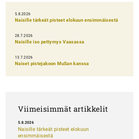
l
i
5.8.2026
Naisille tärkeät pisteet elokuun ensimmäisestä
e
n
28.7.2026
Naisille iso pettymys Vaasassa
s
e
13.7.2026
l
Naiset pistejakoon MuSan kanssa
a
u
s
Viimeisimmät artikkelit
5.8.2026
Naisille tärkeät pisteet elokuun
ensimmäisestä