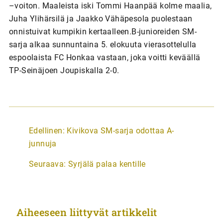
–voiton. Maaleista iski Tommi Haanpää kolme maalia,
Juha Ylihärsilä ja Jaakko Vähäpesola puolestaan
onnistuivat kumpikin kertaalleen.B-junioreiden SM-
sarja alkaa sunnuntaina 5. elokuuta vierasottelulla
espoolaista FC Honkaa vastaan, joka voitti keväällä
TP-Seinäjoen Joupiskalla 2-0.
A
Edellinen:
Kivikova SM-sarja odottaa A-
r
junnuja
t
Seuraava:
Syrjälä palaa kentille
i
k
k
Aiheeseen liittyvät artikkelit
e