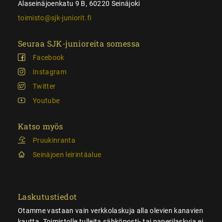
Alaseinäjoenkatu 9 B, 60220 Seinäjoki
toimisto@sjk-juniorit.fi
Seuraa SJK-junioreita somessa
Facebook
Instagram
Twitter
Youtube
Katso myös
Pruukinranta
Seinäjoen leirintäalue
Laskutustiedot
Otamme vastaan vain verkkolaskuja alla olevien kanavien
kautta. Toimistolle tulleita sähköposti- tai paperilaskuja ei