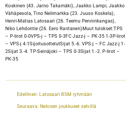
Koskinen (43. Jarno Takamäki), Jaakko Lampi, Jaakko
Vähäpesola, Tino Nelimarkka (23. Juuso Koskela),
Henri-Matias Latosaari (26. Teemu Penninkangas),
Niko Lehdontie (26. Eero Rantanen)Muut tulokset:TPS
– P-Iirot 0-0VPS-j – TPS 0-3FC Jazz-j – PK-35 1-3P-Iirot
– VPS-j 4-1SijoitusottelutSijat 5.-6. VPS-j – FC Jazz-j 1-
2Sijat 3.-4. TP-Seinäjoki – TPS 0-3Sijat 1.-2. P-Iirot –
PK-35
A
Edellinen:
Latosaari BSM ryhmään
r
Seuraava:
Nelosen joukkueet selvillä
t
i
k