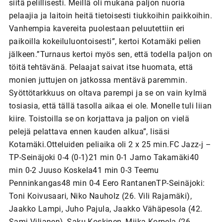
siitä pelillisesti. Meillä oli mukana paljon nuoria
pelaajia ja laitoin heitä tietoisesti tiukkoihin paikkoihin.
Vanhempia kavereita puolestaan peluutettiin eri
paikoilla kokeiluluontoisesti”, kertoi Kotamäki pelien
jälkeen.”Turnaus kertoi myös sen, että todella paljon on
töitä tehtävänä. Pelaajat saivat itse huomata, että
monien juttujen on jatkossa mentävä paremmin.
Syöttötarkkuus on oltava parempi ja se on vain kylmä
tosiasia, että tällä tasolla aikaa ei ole. Monelle tuli liian
kiire. Toistoilla se on korjattava ja paljon on vielä
pelejä pelattava ennen kauden alkua”, lisäsi
Kotamäki.Otteluiden peliaika oli 2 x 25 min.FC Jazz-j –
TP-Seinäjoki 0-4 (0-1)21 min 0-1 Jarno Takamäki40
min 0-2 Juuso Koskela41 min 0-3 Teemu
Penninkangas48 min 0-4 Eero RantanenTP-Seinäjoki:
Toni Koivusaari, Niko Nauholz (26. Vili Rajamäki),
Jaakko Lampi, Juho Pajula, Jaakko Vähäpesola (42.
Sami Viljanen), Saku Koskinen, Miika Korpela (26.