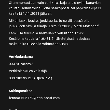
Otamme vastaan vain verkkolaskuja alla olevien kanavien
kautta. Toimistolle tulleita sähköposti- tai paperilaskuja ei
käsitellä 1.11.2021 jälkeen.
Mikäli lasku koskee joukkuetta, tulee viitteessä olla
joukkueen nimi ja tilaaja. Esim. ”P2006 / Matti Möttönen”
Laskuilla tulee olla maksuaika vähintään 14vrk.
Kesälomakaudella 1.6.-31.7. lähetetyissä laskuissa
maksuaika tulee olla vähintään 21vrk.
Verkkolaskuna
003701985593
Verkkolaskujen välittäjä
003708599126 (OpenText)
Sähköpostitse
fennoa.506159@erin.posti.com