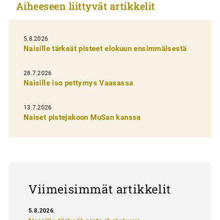
Aiheeseen liittyvät artikkelit
k
e
l
5.8.2026
Naisille tärkeät pisteet elokuun ensimmäisestä
i
e
28.7.2026
n
Naisille iso pettymys Vaasassa
s
13.7.2026
e
Naiset pistejakoon MuSan kanssa
l
a
u
s
Viimeisimmät artikkelit
5.8.2026