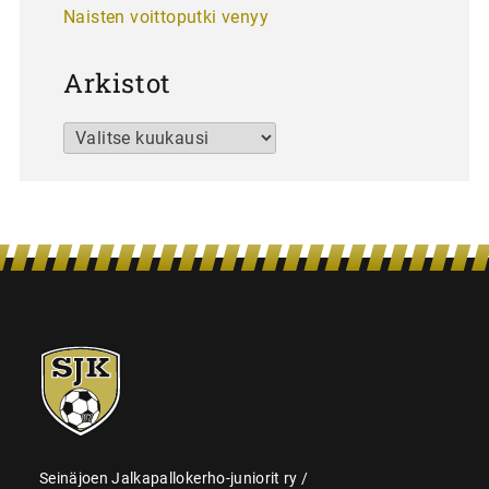
Naisten voittoputki venyy
Arkistot
Arkistot
SJK-
juniorit
Seinäjoen Jalkapallokerho-juniorit ry /