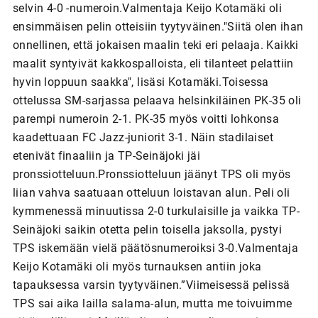
selvin 4-0 -numeroin.Valmentaja Keijo Kotamäki oli
ensimmäisen pelin otteisiin tyytyväinen."Siitä olen ihan
onnellinen, että jokaisen maalin teki eri pelaaja. Kaikki
maalit syntyivät kakkospalloista, eli tilanteet pelattiin
hyvin loppuun saakka", lisäsi Kotamäki.Toisessa
ottelussa SM-sarjassa pelaava helsinkiläinen PK-35 oli
parempi numeroin 2-1. PK-35 myös voitti lohkonsa
kaadettuaan FC Jazz-juniorit 3-1. Näin stadilaiset
etenivät finaaliin ja TP-Seinäjoki jäi
pronssiotteluun.Pronssiotteluun jäänyt TPS oli myös
liian vahva saatuaan otteluun loistavan alun. Peli oli
kymmenessä minuutissa 2-0 turkulaisille ja vaikka TP-
Seinäjoki saikin otetta pelin toisella jaksolla, pystyi
TPS iskemään vielä päätösnumeroiksi 3-0.Valmentaja
Keijo Kotamäki oli myös turnauksen antiin joka
tapauksessa varsin tyytyväinen.”Viimeisessä pelissä
TPS sai aika lailla salama-alun, mutta me toivuimme