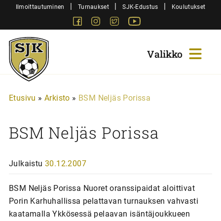
Siirry
|
|
|
Ilmoittautuminen
Turnaukset
SJK-Edustus
Koulutukset
sisältöön
Facebook
Instagram
Twitter
Youtube
Sjk-
Juniorit
Etusivu
»
Arkisto
»
BSM Neljäs Porissa
BSM Neljäs Porissa
Julkaistu
30.12.2007
BSM Neljäs Porissa Nuoret oranssipaidat aloittivat
Porin Karhuhallissa pelattavan turnauksen vahvasti
kaatamalla Ykkösessä pelaavan isäntäjoukkueen