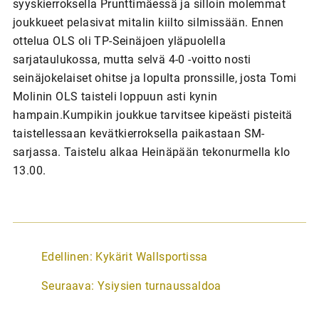
syyskierroksella Prunttimäessä ja silloin molemmat
joukkueet pelasivat mitalin kiilto silmissään. Ennen
ottelua OLS oli TP-Seinäjoen yläpuolella
sarjataulukossa, mutta selvä 4-0 -voitto nosti
seinäjokelaiset ohitse ja lopulta pronssille, josta Tomi
Molinin OLS taisteli loppuun asti kynin
hampain.Kumpikin joukkue tarvitsee kipeästi pisteitä
taistellessaan kevätkierroksella paikastaan SM-
sarjassa. Taistelu alkaa Heinäpään tekonurmella klo
13.00.
A
Edellinen:
Kykärit Wallsportissa
r
Seuraava:
Ysiysien turnaussaldoa
t
i