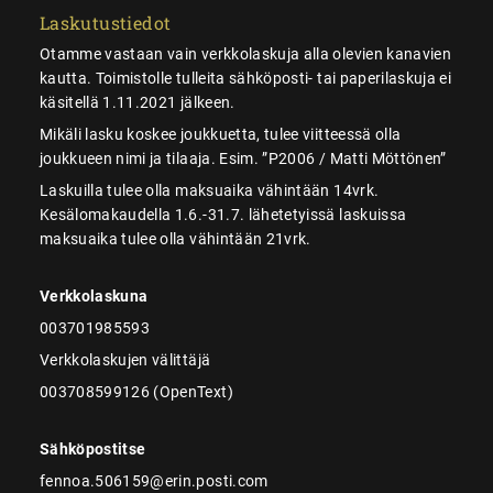
Laskutustiedot
Otamme vastaan vain verkkolaskuja alla olevien kanavien
kautta. Toimistolle tulleita sähköposti- tai paperilaskuja ei
käsitellä 1.11.2021 jälkeen.
Mikäli lasku koskee joukkuetta, tulee viitteessä olla
joukkueen nimi ja tilaaja. Esim. ”P2006 / Matti Möttönen”
Laskuilla tulee olla maksuaika vähintään 14vrk.
Kesälomakaudella 1.6.-31.7. lähetetyissä laskuissa
maksuaika tulee olla vähintään 21vrk.
Verkkolaskuna
003701985593
Verkkolaskujen välittäjä
003708599126 (OpenText)
Sähköpostitse
fennoa.506159@erin.posti.com