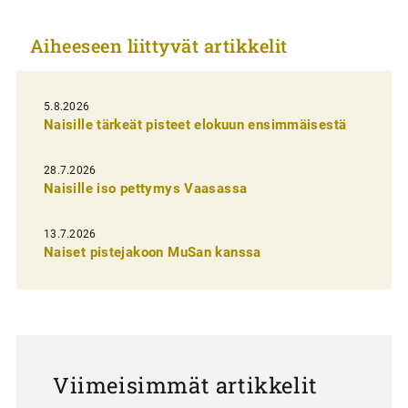
k
Aiheeseen liittyvät artikkelit
k
e
l
5.8.2026
Naisille tärkeät pisteet elokuun ensimmäisestä
i
e
28.7.2026
n
Naisille iso pettymys Vaasassa
s
13.7.2026
e
Naiset pistejakoon MuSan kanssa
l
a
u
s
Viimeisimmät artikkelit