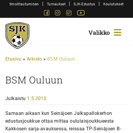
Siirry
|
|
|
Ilmoittautuminen
Turnaukset
SJK-Edustus
Koulutukset
sisältöön
Facebook
Instagram
Twitter
Youtube
Sjk-
Juniorit
Etusivu
»
Arkisto
»
BSM Ouluun
BSM Ouluun
Julkaistu
1.5.2010
Samaan aikaan kun Seinäjoen Jalkapallokerhon
edustusjoukkue ottaa mittaa oululaisjoukkueesta
Kakkosen sarja-avauksessa, reissaa TP-Seinäjoen B-