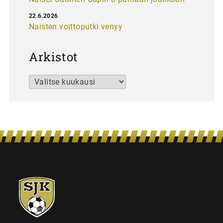
22.6.2026
Naisten voittoputki venyy
Arkistot
Arkistot
SJK-
juniorit