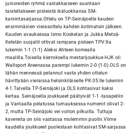
junioreiden ryhmä vastakkaiseen suuntaan
taistellakseen pisteistä ikäluokkansa SM-
karsintasarjassa.Ottelu on TP-Seinäjoelle kauden
ensimmäinen vierasottelu kahden kotimatsin jälkeen.
Kauden avauksessa Ismo Koskelan ja Jukka Metsä-
Ketelän suojatit ottivat rampana pisteen TPV:lta
lukemin 1-1 (1-1) Aleksi Ahteen komealla
maalilla.Toisella kierroksella mestarijoukkue HJK oli
Wallsport Areenassa parempi lukemin 2-0 (1-0).OLS on
tähän mennessä pelannut vasta yhden ottelun
hävittyään vieraissa helsinkiläiselle PK-35:lle lukemin
4-1.Talvella TP-Seinäjoki ja OLS kohtasivat kaksi
kertaa. Seinäjoella joukkueet päätyivät 1-1 -tasapeliin
ja Vantaalla pelatussa turnauksessa numerot olivat 2-
2, mutta TP-Seinäjoki vei voiton pilkuilla. Tuttuja
kavereita on siis vastassa molemmin puolin.Viime
kaudella joukkueet puolestaan kohtasivat SM-sarjassa