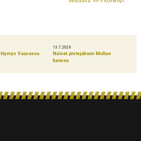
Seuraava:
KPV kovempi
13.7.2026
pettymys Vaasassa
Naiset pistejakoon MuSan
kanssa