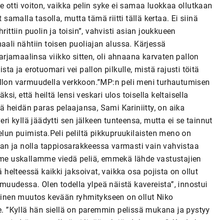
e otti voiton, vaikka pelin syke ei samaa luokkaa ollutkaan
 samalla tasolla, mutta tämä riitti tällä kertaa. Ei siinä
ittiin puolin ja toisin”, vahvisti asian joukkueen
li nähtiin toisen puoliajan alussa. Kärjessä
rjamaalinsa viikko sitten, oli ahnaana karvaten pallon
ta ja erotuomari vei pallon pilkulle, mistä rajusti töitä
allon varmuudella verkkoon.”MP:n peli meni turhautumisen
ksi, että heiltä lensi veskari ulos toisella keltaisella
tä heidän paras pelaajansa, Sami Kariniitty, on aika
eri kyllä jäädytti sen jälkeen tunteensa, mutta ei se tainnut
elun puimista.Peli peliltä pikkupruukilaisten meno on
an ja nolla tappiosarakkeessa varmasti vain vahvistaa
ä me uskallamme viedä peliä, emmekä lähde vastustajien
ä helteessä kaikki jaksoivat, vaikka osa pojista on ollut
uudessa. Olen todella ylpeä näistä kavereista”, innostui
llinen muutos kevään ryhmitykseen on ollut Niko
le. ”Kyllä hän siellä on paremmin pelissä mukana ja pystyy