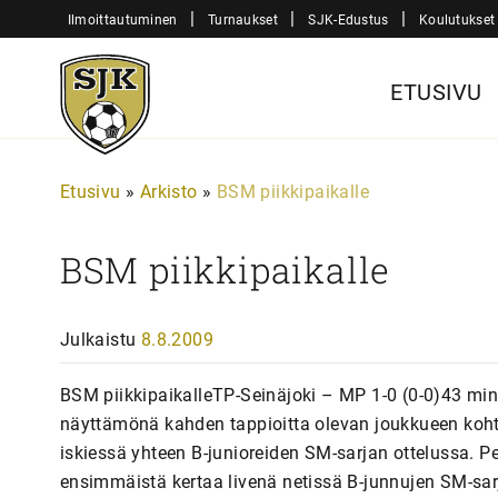
Siirry
|
|
|
Ilmoittautuminen
Turnaukset
SJK-Edustus
Koulutukset
sisältöön
Sjk-
ETUSIVU
Juniorit
Etusivu
»
Arkisto
»
BSM piikkipaikalle
BSM piikkipaikalle
Julkaistu
8.8.2009
BSM piikkipaikalleTP-Seinäjoki – MP 1-0 (0-0)43 min
näyttämönä kahden tappioitta olevan joukkueen koht
iskiessä yhteen B-junioreiden SM-sarjan ottelussa. Peli
ensimmäistä kertaa livenä netissä B-junnujen SM-sarj