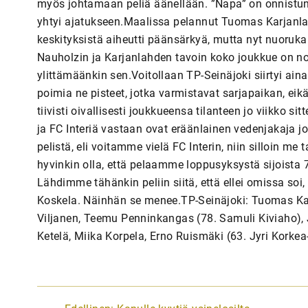
myös johtamaan peliä äänellään. ”Napa” on onnistunut
yhtyi ajatukseen.Maalissa pelannut Tuomas Karjanlah
keskityksistä aiheutti päänsärkyä, mutta nyt nuorukain
Nauholzin ja Karjanlahden tavoin koko joukkue on no
ylittämäänkin sen.Voitollaan TP-Seinäjoki siirtyi ain
poimia ne pisteet, jotka varmistavat sarjapaikan, eik
tiivisti oivallisesti joukkueensa tilanteen jo viikko s
ja FC Interiä vastaan ovat eräänlainen vedenjakaja 
pelistä, eli voitamme vielä FC Interin, niin silloin m
hyvinkin olla, että pelaamme loppusyksystä sijoista 
Lähdimme tähänkin peliin siitä, että ellei omissa soi
Koskela. Näinhän se menee.TP-Seinäjoki: Tuomas Karj
Viljanen, Teemu Penninkangas (78. Samuli Kiviaho), 
Ketelä, Miika Korpela, Erno Ruismäki (63. Jyri Korke