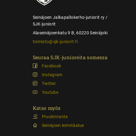
u
s
Seinäjoen Jalkapallokerho-juniorit ry /
SJK-juniorit
Alaseinäjoenkatu 9 B, 60220 Seinäjoki
toimisto@sjk-juniorit.fi
Seuraa SJK-junioreita somessa
Facebook
Instagram
Twitter
Youtube
Katso myös
Pruukinranta
Seinäjoen leirintäalue