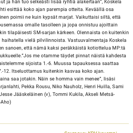
 ja hän tuo selkeästi lisää ryhtiä alakertaan”, Koskela
ti esittää koko ajan parempia otteita. Keväällä osa
en poimii ne kuin kypsät marjat. Vaikuttaisi siltä, että
usemassa omalle tasolleen ja jopa onnistuu ajoittain
akin tilapäisesti SM-sarjan kärkeen. Olennaista on kuitenkin
ä haihatella vielä pilvilinnoista. Vastuuvalmentaja Koskela
itten sanoen, että nämä kaksi peräkkäistä kotiottelua MP:tä
joukkueelle.”Jos me otamme täydet pinnat näistä kahdesta
e taistelemme sijoista 1.-6. Muussa tapauksessa saattaa
7.-12. Itseluottamus kuitenkin kasvaa koko ajan.
, aina saa jotakin. Näin se homma vain menee”, lisäsi
anlahti, Pekka Rousu, Niko Nauholz, Henri Huilla, Sami
Jesse Jääskeläinen (v), Tommi Kukila, Akseli Metsä-
a-Aho)