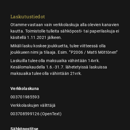
Laskutustiedot
Otamme vastaan vain verkkolaskuja alla olevien kanavien
kautta. Toimistolle tulleita sähköposti- tai paperilaskuja ei
käsitellä 1.11.2021 jälkeen.
Mikäli lasku koskee joukkuetta, tulee viitteessä olla
joukkueen nimi ja tilaaja. Esim. ”P2006 / Matti Möttönen”
Laskuilla tulee olla maksuaika vähintään 14vrk.
Kesälomakaudella 1.6.-31.7. lähetetyissä laskuissa
maksuaika tulee olla vähintään 21vrk.
Verkkolaskuna
003701985593
Verkkolaskujen välittäjä
003708599126 (OpenText)
Sähköpostitse