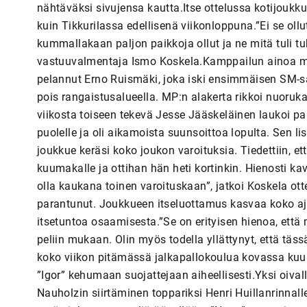
nähtäväksi sivujensa kautta.Itse ottelussa kotijoukku
kuin Tikkurilassa edellisenä viikonloppuna.”Ei se ollut
kummallakaan paljon paikkoja ollut ja ne mitä tuli tuhr
vastuuvalmentaja Ismo Koskela.Kamppailun ainoa maa
pelannut Erno Ruismäki, joka iski ensimmäisen SM-sa
pois rangaistusalueella. MP:n alakerta rikkoi nuorukais
viikosta toiseen tekevä Jesse Jääskeläinen laukoi p
puolelle ja oli aikamoista suunsoittoa lopulta. Sen lisä
joukkue keräsi koko joukon varoituksia. Tiedettiin, et
kuumakalle ja ottihan hän heti kortinkin. Hienosti kav
olla kaukana toinen varoituskaan”, jatkoi Koskela ott
parantunut. Joukkueen itseluottamus kasvaa koko aj
itsetuntoa osaamisesta.”Se on erityisen hienoa, ett
peliin mukaan. Olin myös todella yllättynyt, että täss
koko viikon pitämässä jalkapallokoulua kovassa kuum
”Igor” kehumaan suojattejaan aiheellisesti.Yksi oiva
Nauholzin siirtäminen toppariksi Henri Huillanrinnal