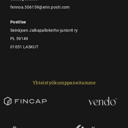
fennoa.506159@erin.posti.com
Postitse
Seinäjoen Jalkapallokerho-juniorit ry
PL 59149
01051 LASKUT
Yhteistyökumppaneitamme