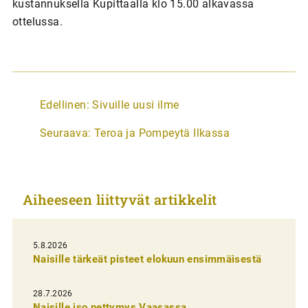
kustannuksella Kupittaalla klo 15.00 alkavassa
ottelussa.
A
Edellinen:
Sivuille uusi ilme
r
Seuraava:
Teroa ja Pompeytä Ilkassa
t
i
k
Aiheeseen liittyvät artikkelit
k
e
l
5.8.2026
Naisille tärkeät pisteet elokuun ensimmäisestä
i
e
28.7.2026
Naisille iso pettymys Vaasassa