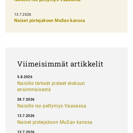
n
s
13.7.2026
e
Naiset pistejakoon MuSan kanssa
l
a
u
s
Viimeisimmät artikkelit
5.8.2026
Naisille tärkeät pisteet elokuun
ensimmäisestä
28.7.2026
Naisille iso pettymys Vaasassa
13.7.2026
Naiset pistejakoon MuSan kanssa
13.7.2026