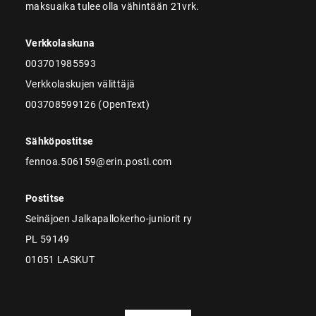
maksuaika tulee olla vähintään 21vrk.
Verkkolaskuna
003701985593
Verkkolaskujen välittäjä
003708599126 (OpenText)
Sähköpostitse
fennoa.506159@erin.posti.com
Postitse
Seinäjoen Jalkapallokerho-juniorit ry
PL 59149
01051 LASKUT