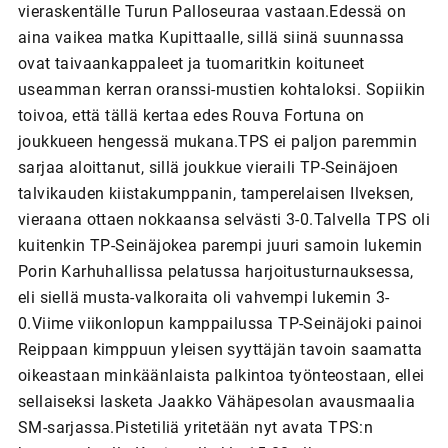
vieraskentälle Turun Palloseuraa vastaan.Edessä on
aina vaikea matka Kupittaalle, sillä siinä suunnassa
ovat taivaankappaleet ja tuomaritkin koituneet
useamman kerran oranssi-mustien kohtaloksi. Sopiikin
toivoa, että tällä kertaa edes Rouva Fortuna on
joukkueen hengessä mukana.TPS ei paljon paremmin
sarjaa aloittanut, sillä joukkue vieraili TP-Seinäjoen
talvikauden kiistakumppanin, tamperelaisen Ilveksen,
vieraana ottaen nokkaansa selvästi 3-0.Talvella TPS oli
kuitenkin TP-Seinäjokea parempi juuri samoin lukemin
Porin Karhuhallissa pelatussa harjoitusturnauksessa,
eli siellä musta-valkoraita oli vahvempi lukemin 3-
0.Viime viikonlopun kamppailussa TP-Seinäjoki painoi
Reippaan kimppuun yleisen syyttäjän tavoin saamatta
oikeastaan minkäänlaista palkintoa työnteostaan, ellei
sellaiseksi lasketa Jaakko Vähäpesolan avausmaalia
SM-sarjassa.Pistetiliä yritetään nyt avata TPS:n