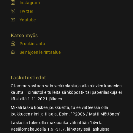
Instagram
Twitter
Youtube
Katso myös
Pruukinranta
Seinäjoen leirintäalue
Laskutustiedot
Otamme vastaan vain verkkolaskuja alla olevien kanavien
kautta. Toimistolle tulleita sähköposti- tai paperilaskuja ei
käsitellä 1.11.2021 jälkeen.
Mikäli lasku koskee joukkuetta, tulee viitteessä olla
joukkueen nimi ja tilaaja. Esim. ”P2006 / Matti Möttönen”
Laskuilla tulee olla maksuaika vähintään 14vrk.
Kesälomakaudella 1.6.-31.7. lähetetyissä laskuissa