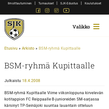
Siirry
|
|
|
Ilmoittautuminen
Turnaukset
SJK-Edustus
Koulutukset
sisältöön
Facebook
Instagram
Twitter
Youtube
Sjk-
Juniorit
Etusivu
»
Arkisto
»
BSM-ryhmä Kupittaalle
BSM-ryhmä Kupittaalle
Julkaistu
18.4.2008
BSM-ryhmä Kupittaalle Viime viikonloppuna kirvelevän
kotitappion FC Reippaalle B-junioreiden SM-sarjassa
kärsinyt TP-Seinäjoki suuntaa lauantain otteluun