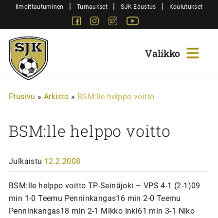
Siirry
|
|
|
Ilmoittautuminen
Turnaukset
SJK-Edustus
Koulutukset
sisältöön
Facebook
Instagram
Twitter
Youtube
Sjk-
Juniorit
Etusivu
»
Arkisto
»
BSM:lle helppo voitto
BSM:lle helppo voitto
Julkaistu
12.2.2008
BSM:lle helppo voitto TP-Seinäjoki – VPS 4-1 (2-1)09
min 1-0 Teemu Penninkangas16 min 2-0 Teemu
Penninkangas18 min 2-1 Mikko Inki61 min 3-1 Niko