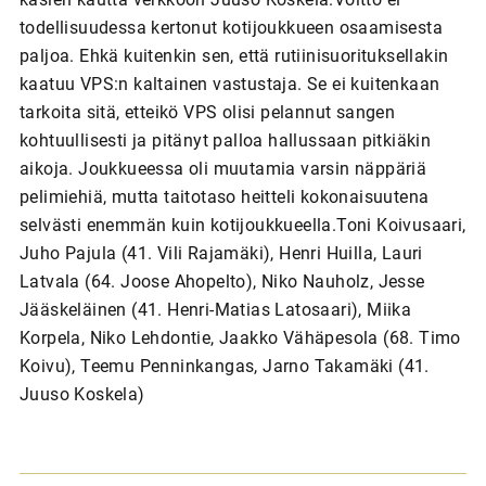
todellisuudessa kertonut kotijoukkueen osaamisesta
paljoa. Ehkä kuitenkin sen, että rutiinisuorituksellakin
kaatuu VPS:n kaltainen vastustaja. Se ei kuitenkaan
tarkoita sitä, etteikö VPS olisi pelannut sangen
kohtuullisesti ja pitänyt palloa hallussaan pitkiäkin
aikoja. Joukkueessa oli muutamia varsin näppäriä
pelimiehiä, mutta taitotaso heitteli kokonaisuutena
selvästi enemmän kuin kotijoukkueella.Toni Koivusaari,
Juho Pajula (41. Vili Rajamäki), Henri Huilla, Lauri
Latvala (64. Joose Ahopelto), Niko Nauholz, Jesse
Jääskeläinen (41. Henri-Matias Latosaari), Miika
Korpela, Niko Lehdontie, Jaakko Vähäpesola (68. Timo
Koivu), Teemu Penninkangas, Jarno Takamäki (41.
Juuso Koskela)