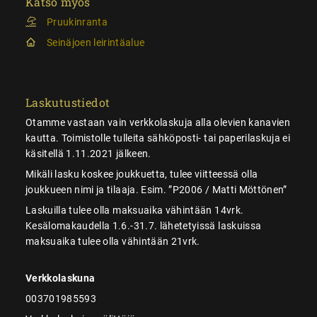
Katso myös
Pruukinranta
Seinäjoen leirintäalue
Laskutustiedot
Otamme vastaan vain verkkolaskuja alla olevien kanavien
kautta. Toimistolle tulleita sähköposti- tai paperilaskuja ei
käsitellä 1.11.2021 jälkeen.
Mikäli lasku koskee joukkuetta, tulee viitteessä olla
joukkueen nimi ja tilaaja. Esim. ”P2006 / Matti Möttönen”
Laskuilla tulee olla maksuaika vähintään 14vrk.
Kesälomakaudella 1.6.-31.7. lähetetyissä laskuissa
maksuaika tulee olla vähintään 21vrk.
Verkkolaskuna
003701985593