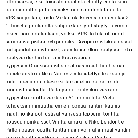
ottamiseksi, eikä toisesta maalista ehditty edetä kuin
pari minuuttia ja tulos näkyi niin sanotusti taululla.
VPS sai paikan, josta Mikko Inki kavensi numeroiksi 2-
1.Toisella puoliajalla kotijoukkue ryhdistäytyi hieman
iskien pari maalia lisää, vaikka VPS:lla toki oli omat
saumansa pistää peli jännäksi. Avopaikoistakaan eivät
raitapaidat onnistuneet, vaan läpiajotkin päätyivät joko
päätyverkkoihin tai Toni Koivusaaren
hyppysiin.Oranssi-mustien kolmas maali tuli hieman
onnekkaastikin Niko Nauholzin lähetettyä korkean ja
mitä ilmeisimmin kesoksi tarkoitetun pallon kohti
rangaistusaluetta. Pallo painui kuitenkin veskarin
hyppysten kautta verkkoon 61. minuutilla. Vielä
kahdeksan minuuttia ennen loppua nähtiin kaunis
maali, jonka pohjustivat vahvasti topparin tontilta
nousuun pinkaissut Vili Rajamäki ja Niko Lehdontie.
Pallon pääsi lopulta tulittamaan voimalla maalivahdin
käsien kautta verkkoon Juuso Koskela.Voitto ei