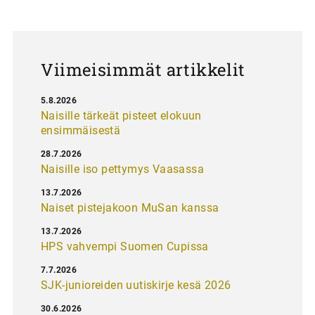
a
u
s
Viimeisimmät artikkelit
5.8.2026
Naisille tärkeät pisteet elokuun
ensimmäisestä
28.7.2026
Naisille iso pettymys Vaasassa
13.7.2026
Naiset pistejakoon MuSan kanssa
13.7.2026
HPS vahvempi Suomen Cupissa
7.7.2026
SJK-junioreiden uutiskirje kesä 2026
30.6.2026