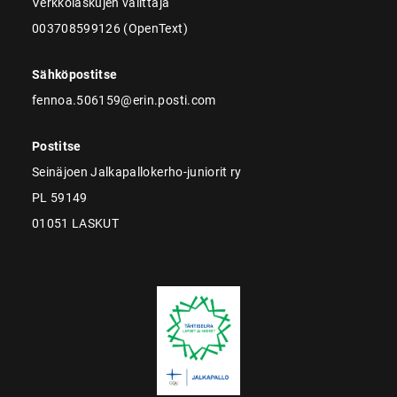
Verkkolaskujen välittäjä
003708599126 (OpenText)
Sähköpostitse
fennoa.506159@erin.posti.com
Postitse
Seinäjoen Jalkapallokerho-juniorit ry
PL 59149
01051 LASKUT