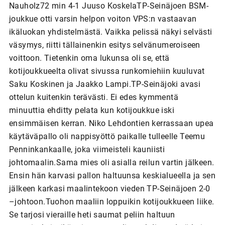
Nauholz72 min 4-1 Juuso KoskelaTP-Seinäjoen BSM-
joukkue otti varsin helpon voiton VPS:n vastaavan
ikäluokan yhdistelmästä. Vaikka pelissä näkyi selvästi
väsymys, riitti tällainenkin esitys selvänumeroiseen
voittoon. Tietenkin oma lukunsa oli se, että
kotijoukkueelta olivat sivussa runkomiehiin kuuluvat
Saku Koskinen ja Jaakko Lampi.TP-Seinäjoki avasi
ottelun kuitenkin terävästi. Ei edes kymmentä
minuuttia ehditty pelata kun kotijoukkue iski
ensimmäisen kerran. Niko Lehdontien kerrassaan upea
käytäväpallo oli nappisyöttö paikalle tulleelle Teemu
Penninkankaalle, joka viimeisteli kauniisti
johtomaalin.Sama mies oli asialla reilun vartin jälkeen.
Ensin hän karvasi pallon haltuunsa keskialueella ja sen
jälkeen karkasi maalintekoon vieden TP-Seinäjoen 2-0
–johtoon.Tuohon maaliin loppuikin kotijoukkueen liike.
Se tarjosi vieraille heti saumat peliin haltuun