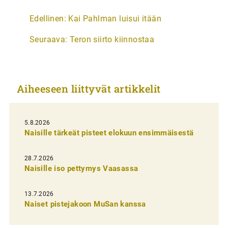
A
Edellinen:
Kai Pahlman luisui itään
r
Seuraava:
Teron siirto kiinnostaa
t
i
k
Aiheeseen liittyvät artikkelit
k
e
l
5.8.2026
Naisille tärkeät pisteet elokuun ensimmäisestä
i
e
28.7.2026
n
Naisille iso pettymys Vaasassa
s
13.7.2026
e
Naiset pistejakoon MuSan kanssa
l