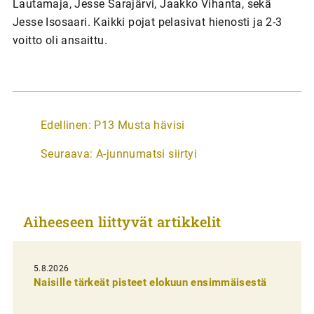
Lautamaja, Jesse Sarajärvi, Jaakko Vihanta, sekä
Jesse Isosaari. Kaikki pojat pelasivat hienosti ja 2-3
voitto oli ansaittu.
A
Edellinen:
P13 Musta hävisi
r
Seuraava:
A-junnumatsi siirtyi
t
i
k
Aiheeseen liittyvät artikkelit
k
e
l
5.8.2026
Naisille tärkeät pisteet elokuun ensimmäisestä
i
e