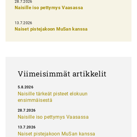
28.7.2026
n
Naisille iso pettymys Vaasassa
s
13.7.2026
e
Naiset pistejakoon MuSan kanssa
l
a
u
s
Viimeisimmät artikkelit
5.8.2026
Naisille tärkeät pisteet elokuun
ensimmäisestä
28.7.2026
Naisille iso pettymys Vaasassa
13.7.2026
Naiset pistejakoon MuSan kanssa