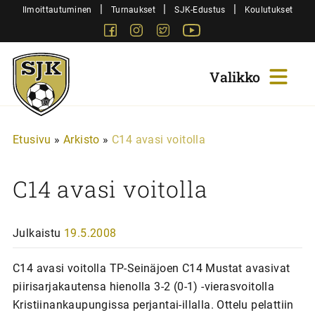
Siirry
|
|
|
Ilmoittautuminen
Turnaukset
SJK-Edustus
Koulutukset
sisältöön
Facebook
Instagram
Twitter
Youtube
Sjk-
Juniorit
Etusivu
»
Arkisto
»
C14 avasi voitolla
C14 avasi voitolla
Julkaistu
19.5.2008
C14 avasi voitolla TP-Seinäjoen C14 Mustat avasivat
piirisarjakautensa hienolla 3-2 (0-1) -vierasvoitolla
Kristiinankaupungissa perjantai-illalla. Ottelu pelattiin