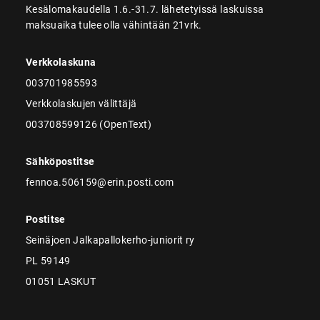
Kesälomakaudella 1.6.-31.7. lähetetyissä laskuissa
maksuaika tulee olla vähintään 21vrk.
Verkkolaskuna
003701985593
Verkkolaskujen välittäjä
003708599126 (OpenText)
Sähköpostitse
fennoa.506159@erin.posti.com
Postitse
Seinäjoen Jalkapallokerho-juniorit ry
PL 59149
01051 LASKUT