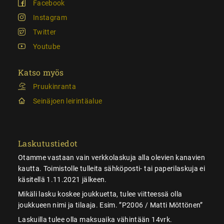
Facebook
Instagram
Twitter
Youtube
Katso myös
Pruukinranta
Seinäjoen leirintäalue
Laskutustiedot
Otamme vastaan vain verkkolaskuja alla olevien kanavien
kautta. Toimistolle tulleita sähköposti- tai paperilaskuja ei
käsitellä 1.11.2021 jälkeen.
Mikäli lasku koskee joukkuetta, tulee viitteessä olla
joukkueen nimi ja tilaaja. Esim. ”P2006 / Matti Möttönen”
Laskuilla tulee olla maksuaika vähintään 14vrk.