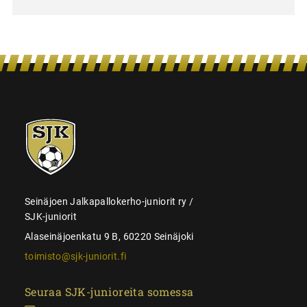
SJK-
juniorit
Seinäjoen Jalkapallokerho-juniorit ry /
SJK-juniorit
Alaseinäjoenkatu 9 B, 60220 Seinäjoki
toimisto@sjk-juniorit.fi
Seuraa SJK-junioreita somessa