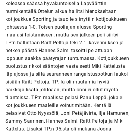
koleassa säässä hyväkuntoisella Lapväärttin
nurmikentällä.Ottelun alkua hallitsi hienokseltaan
kotijoukkue Sporting ja tauolle siirryttiin kotijoukkueen
johtaessa 1-0. Toisen puoliajan alussa Sporting
maalasi toistamiseen, mutta sen jälkeen peli siirtyi
TP:n hallintaan.Raitt Peltoja teki 2-1 -kavennuksen ja
hetken päästä Hannes Salmi tasoitti pelattuaan
loppuun saakka päätyrajan tuntumassa. Kotijoukkueen
puolustus rikkoi sääntöjen vastaisesti Miki Kattelusta
läpiajossa ja siitä seuranneen rangaistuspotkun laukoi
sisään Raitt Peltoja. TP:llä oli muutamia hyviä
paikkoja lisätä johtoaan, mutta onni ei ollut myötä
tilanteissa. TP:n maalissa pelasi Panu Leppä, joka ei
kotijoukkueen maaleille voinut mitään. Kentällä
pelasivat Otto Nyyssölä, Joni Petäjävirta, Ilja Hamunen,
Sammy Saarinen, Hannes Salmi, Raitt Peltoja ja Miki
Kattelus. Lisäksi TP:n 95:sta oli mukana Joona